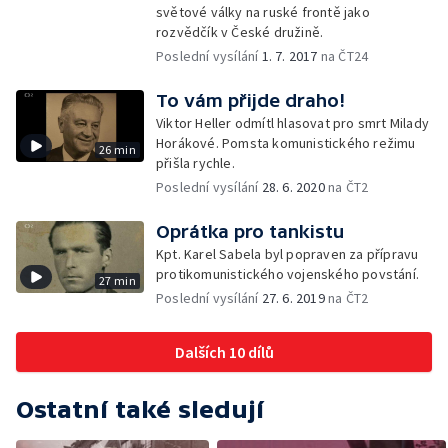
světové války na ruské frontě jako
rozvědčík v České družině.
Poslední vysílání
1. 7. 2017
na ČT24
To vám přijde draho!
Viktor Heller odmítl hlasovat pro smrt Milady
Horákové. Pomsta komunistického režimu
26 min
přišla rychle.
Poslední vysílání
28. 6. 2020
na ČT2
Oprátka pro tankistu
Kpt. Karel Sabela byl popraven za přípravu
protikomunistického vojenského povstání.
27 min
Poslední vysílání
27. 6. 2019
na ČT2
Dalších 10 dílů
Ostatní také sledují