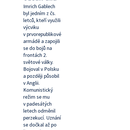
Imrich Gablech
byl jedním z čs.
letců, kteří využili
výcviku
v prvorepublikové
armádě a zapojili
se do bojů na
frontách 2.
světové války.
Bojoval v Polsku
a později působil
v Anglii.
Komunistický
režim se mu
v padesátých
letech odměnil
perzekucí. Uznání
se dočkal až po