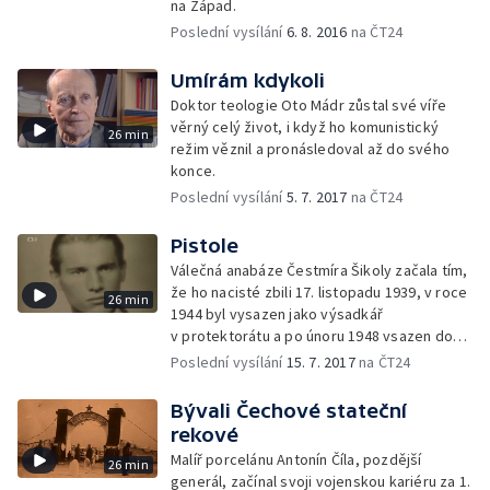
na Západ.
Poslední vysílání
6. 8. 2016
na ČT24
Umírám kdykoli
Doktor teologie Oto Mádr zůstal své víře
věrný celý život, i když ho komunistický
26 min
režim věznil a pronásledoval až do svého
konce.
Poslední vysílání
5. 7. 2017
na ČT24
Pistole
Válečná anabáze Čestmíra Šikoly začala tím,
že ho nacisté zbili 17. listopadu 1939, v roce
26 min
1944 byl vysazen jako výsadkář
v protektorátu a po únoru 1948 vsazen do
vězení.
Poslední vysílání
15. 7. 2017
na ČT24
Bývali Čechové stateční
rekové
Malíř porcelánu Antonín Číla, pozdější
26 min
generál, začínal svoji vojenskou kariéru za 1.