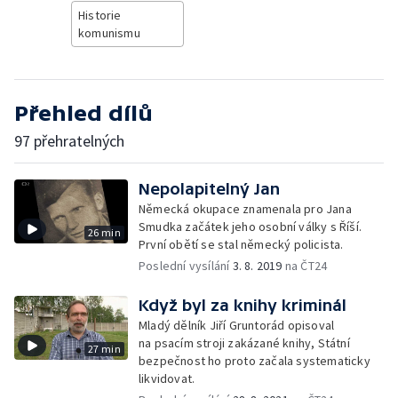
Historie
komunismu
Přehled dílů
97 přehratelných
Nepolapitelný Jan
Německá okupace znamenala pro Jana
Smudka začátek jeho osobní války s Říší.
26 min
První obětí se stal německý policista.
Poslední vysílání
3. 8. 2019
na ČT24
Když byl za knihy kriminál
Mladý dělník Jiří Gruntorád opisoval
na psacím stroji zakázané knihy, Státní
27 min
bezpečnost ho proto začala systematicky
likvidovat.