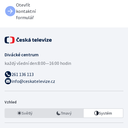
Otevřít
kontaktní
formulář
Divácké centrum
každý všední den:
8:00—16:00 hodin
261 136 113
info@ceskatelevize.cz
Vzhled
Světlý
Tmavý
Systém