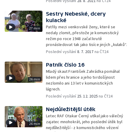
Poslední vysílání
28. 8. 2021
na ČT24
Sestry Nebeské, dcery
kulacké
Patřily mezi venkovské ženy, které se
27 min
nedaly zlomit, přestože je komunistický
režim po roce 1948 začal krutě
pronásledovat tak jako tisíce jiných „kulaků“.
Poslední vysílání
8. 7. 2017
na ČT24
Patník číslo 16
Mladý skaut František Zahrádka pomáhal
lidem přes hranice a jeho tvrdošíjnost
26 min
nezlomilo ani 13 let v komunistických
lágrech.
Poslední vysílání
25. 12. 2025
na ČT24
Nejdůležitější útěk
Letec RAF Otakar Černý utíkal jako válečný
zajatec mnohokrát, jeho poslední útěk byl
26 min
nejdůležitější - z komunistického vězení