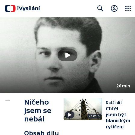
Close
Search
26 min
Ničeho
Další díl
Chtěl
jsem se
jsem být
27 min
nebál
blanickým
rytířem
Obsah dílu