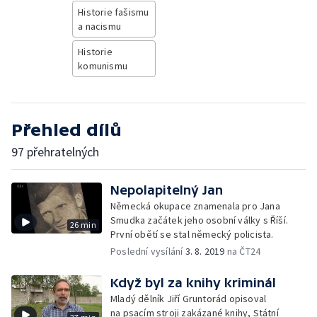
Historie fašismu
a nacismu
Historie
komunismu
Přehled dílů
97 přehratelných
Nepolapitelný Jan
Německá okupace znamenala pro Jana
Smudka začátek jeho osobní války s Říší.
26 min
První obětí se stal německý policista.
Poslední vysílání
3. 8. 2019
na ČT24
Když byl za knihy kriminál
Mladý dělník Jiří Gruntorád opisoval
na psacím stroji zakázané knihy, Státní