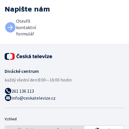
Napište nám
Otevřít
kontaktní
formulář
Divácké centrum
každý všední den:
8:00—16:00 hodin
261 136 113
info@ceskatelevize.cz
Vzhled