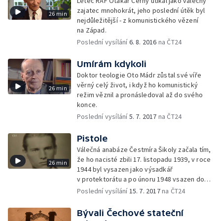
Letec RAF Otakar Černý utíkal jako válečný
zajatec mnohokrát, jeho poslední útěk byl
26 min
nejdůležitější - z komunistického vězení
na Západ.
Poslední vysílání
6. 8. 2016
na ČT24
Umírám kdykoli
Doktor teologie Oto Mádr zůstal své víře
věrný celý život, i když ho komunistický
26 min
režim věznil a pronásledoval až do svého
konce.
Poslední vysílání
5. 7. 2017
na ČT24
Pistole
Válečná anabáze Čestmíra Šikoly začala tím,
že ho nacisté zbili 17. listopadu 1939, v roce
26 min
1944 byl vysazen jako výsadkář
v protektorátu a po únoru 1948 vsazen do
vězení.
Poslední vysílání
15. 7. 2017
na ČT24
Bývali Čechové stateční