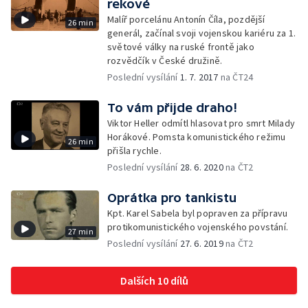
rekové
Malíř porcelánu Antonín Číla, pozdější
26 min
generál, začínal svoji vojenskou kariéru za 1.
světové války na ruské frontě jako
rozvědčík v České družině.
Poslední vysílání
1. 7. 2017
na ČT24
To vám přijde draho!
Viktor Heller odmítl hlasovat pro smrt Milady
Horákové. Pomsta komunistického režimu
26 min
přišla rychle.
Poslední vysílání
28. 6. 2020
na ČT2
Oprátka pro tankistu
Kpt. Karel Sabela byl popraven za přípravu
protikomunistického vojenského povstání.
27 min
Poslední vysílání
27. 6. 2019
na ČT2
Dalších 10 dílů