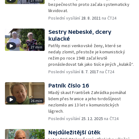
27 min
bezpečnost ho proto začala systematicky
likvidovat.
Poslední vysílání
28. 8. 2021
na ČT24
Sestry Nebeské, dcery
kulacké
Patřily mezi venkovské ženy, které se
27 min
nedaly zlomit, přestože je komunistický
režim po roce 1948 začal krutě
pronásledovat tak jako tisíce jiných „kulaků“.
Poslední vysílání
8. 7. 2017
na ČT24
Patník číslo 16
Mladý skaut František Zahrádka pomáhal
lidem přes hranice a jeho tvrdošíjnost
26 min
nezlomilo ani 13 let v komunistických
lágrech.
Poslední vysílání
25. 12. 2025
na ČT24
Nejdůležitější útěk