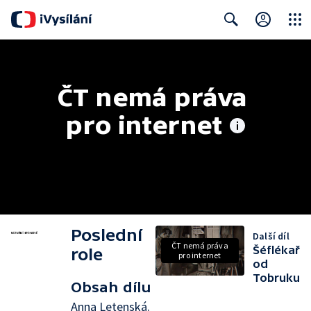
Close
Search
ČT nemá práva 
pro internet
Poslední
Další díl
ČT nemá práva
Šéflékař
role
pro internet
od
Tobruku
Obsah dílu
Anna Letenská.