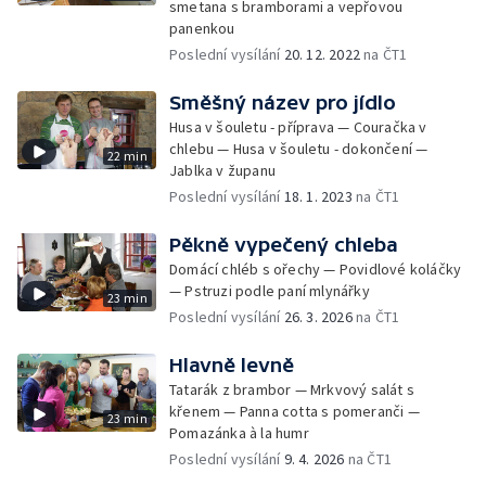
smetana s bramborami a vepřovou
panenkou
Poslední vysílání
20. 12. 2022
na ČT1
Směšný název pro jídlo
Husa v šouletu - příprava — Couračka v
chlebu — Husa v šouletu - dokončení —
22 min
Jablka v županu
Poslední vysílání
18. 1. 2023
na ČT1
Pěkně vypečený chleba
Domácí chléb s ořechy — Povidlové koláčky
— Pstruzi podle paní mlynářky
23 min
Poslední vysílání
26. 3. 2026
na ČT1
Hlavně levně
Tatarák z brambor — Mrkvový salát s
křenem — Panna cotta s pomeranči —
23 min
Pomazánka à la humr
Poslední vysílání
9. 4. 2026
na ČT1