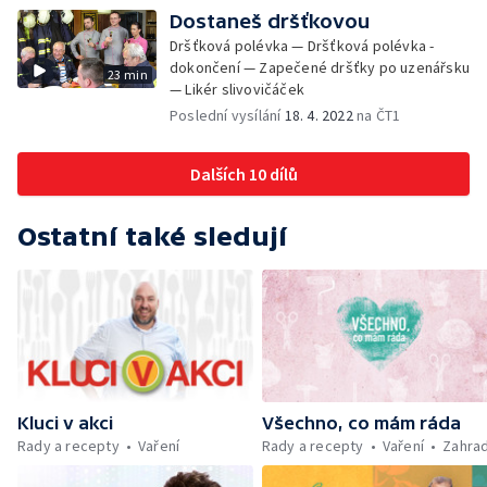
Dostaneš dršťkovou
Dršťková polévka — Dršťková polévka -
dokončení — Zapečené dršťky po uzenářsku
23 min
— Likér slivovičáček
Poslední vysílání
18. 4. 2022
na ČT1
Dalších 10 dílů
Ostatní také sledují
Kluci v akci
Všechno, co mám ráda
Rady a recepty
Vaření
Rady a recepty
Vaření
Zahra