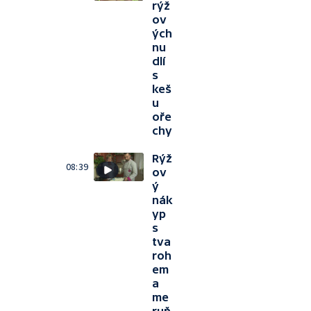
rýž
ov
ých
nu
dlí
s
keš
u
oře
chy
Rýž
08:39
ov
ý
nák
yp
s
tva
roh
em
a
me