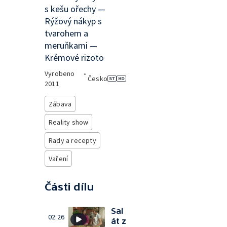
s kešu ořechy —
Rýžový nákyp s
tvarohem a
meruňkami —
Krémové rizoto
Vyrobeno
•
Česko
2011
Zábava
Reality show
Rady a recepty
Vaření
Části dílu
Sal
02:26
át z