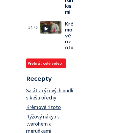
ruň
ka
mi
Kré
14:45
mo
vé
riz
oto
Přehrát celé video
Recepty
Salát z rýžových nudlí
s kešu ořechy
Krémové rizoto
Rýžový nákyp s
tvarohem a
meruňkami