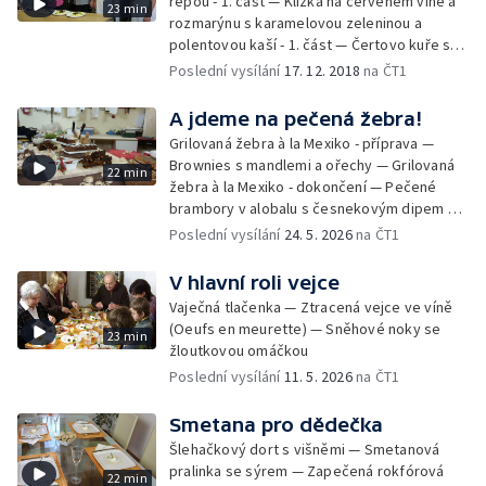
řepou - 1. část — Kližka na červeném víně a
23 min
rozmarýnu s karamelovou zeleninou a
polentovou kaší - 1. část — Čertovo kuře s
bramborami a červenou řepou - 2. část —
Poslední vysílání
17. 12. 2018
na ČT1
Kližka na červeném víně a rozmarýnu s
karamelovou zeleninou a polentovou kaší -
A jdeme na pečená žebra!
2. část — Marcipánové brambory a hrozny s
Grilovaná žebra à la Mexiko - příprava —
vinnou pěnou
Brownies s mandlemi a ořechy — Grilovaná
22 min
žebra à la Mexiko - dokončení — Pečené
brambory v alobalu s česnekovým dipem —
Barbecue omáčka
Poslední vysílání
24. 5. 2026
na ČT1
V hlavní roli vejce
Vaječná tlačenka — Ztracená vejce ve víně
(Oeufs en meurette) — Sněhové noky se
23 min
žloutkovou omáčkou
Poslední vysílání
11. 5. 2026
na ČT1
Smetana pro dědečka
Šlehačkový dort s višněmi — Smetanová
pralinka se sýrem — Zapečená rokfórová
22 min