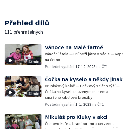
Přehled dílů
111 přehratelných
Vánoce na Malé farmě
Vánoční štola — Drůbeží játra v sádle — Kapr
na černo
22 min
Poslední vysílání
17. 12. 2025
na ČT1
Čočka na kyselo a někdy jinak
Brusinkový koláč — Čočkový salát s rýží —
Čočka na kyselo s uzeným masem a
23 min
smažené cibulové kroužky
Poslední vysílání
1. 1. 2023
na ČT1
Mikuláš pro Kluky v akci
Čertovo kuře s bramborami a červenou