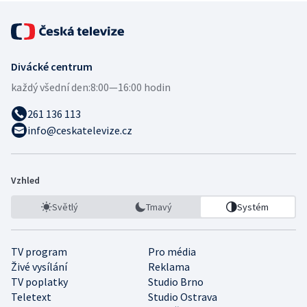
Divácké centrum
každý všední den:
8:00—16:00 hodin
261 136 113
info@ceskatelevize.cz
Vzhled
Světlý
Tmavý
Systém
TV program
Pro média
Živé vysílání
Reklama
TV poplatky
Studio Brno
Teletext
Studio Ostrava