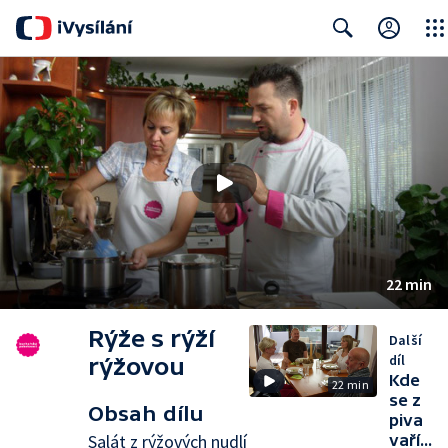
Close
Search
22 min
Rýže s rýží
Další
díl
rýžovou
Kde
22 min
se z
Obsah dílu
piva
Salát z rýžových nudlí
vaří...