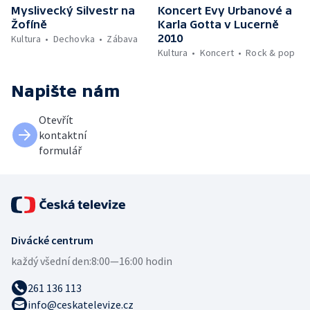
Myslivecký Silvestr na
Koncert Evy Urbanové a
Žofíně
Karla Gotta v Lucerně
2010
Kultura
Dechovka
Zábava
Kultura
Koncert
Rock & pop
Napište nám
Otevřít
kontaktní
formulář
Divácké centrum
každý všední den:
8:00—16:00 hodin
261 136 113
info@ceskatelevize.cz