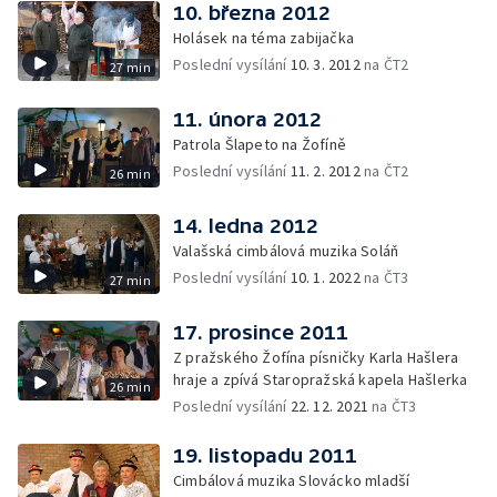
10. března 2012
Holásek na téma zabijačka
Poslední vysílání
10. 3. 2012
na ČT2
27 min
11. února 2012
Patrola Šlapeto na Žofíně
Poslední vysílání
11. 2. 2012
na ČT2
26 min
14. ledna 2012
Valašská cimbálová muzika Soláň
Poslední vysílání
10. 1. 2022
na ČT3
27 min
17. prosince 2011
Z pražského Žofína písničky Karla Hašlera
hraje a zpívá Staropražská kapela Hašlerka
26 min
Poslední vysílání
22. 12. 2021
na ČT3
19. listopadu 2011
Cimbálová muzika Slovácko mladší