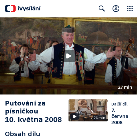
Close
Search
27 min
Putování za
Další díl
písničkou
7.
června
10. května 2008
26 min
2008
Obsah dílu