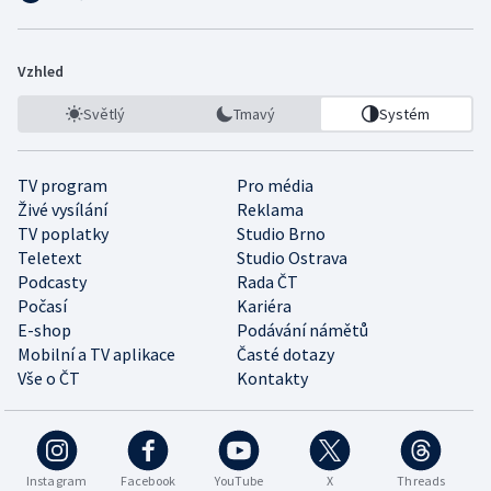
Vzhled
Světlý
Tmavý
Systém
TV program
Pro média
Živé vysílání
Reklama
TV poplatky
Studio Brno
Teletext
Studio Ostrava
Podcasty
Rada ČT
Počasí
Kariéra
E-shop
Podávání námětů
Mobilní a TV aplikace
Časté dotazy
Vše o ČT
Kontakty
Instagram
Facebook
YouTube
X
Threads