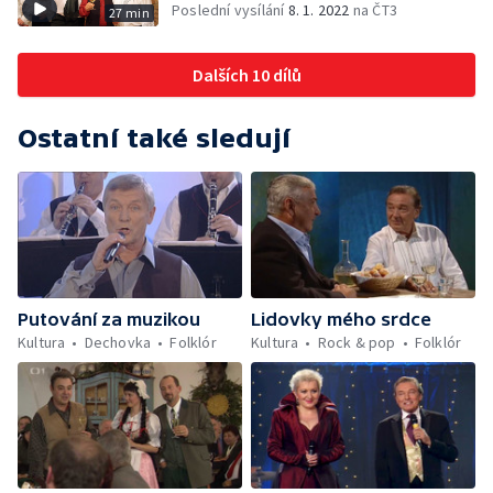
Poslední vysílání
8. 1. 2022
na ČT3
27 min
Dalších 10 dílů
Ostatní také sledují
Putování za muzikou
Lidovky mého srdce
Kultura
Dechovka
Folklór
Kultura
Rock & pop
Folklór