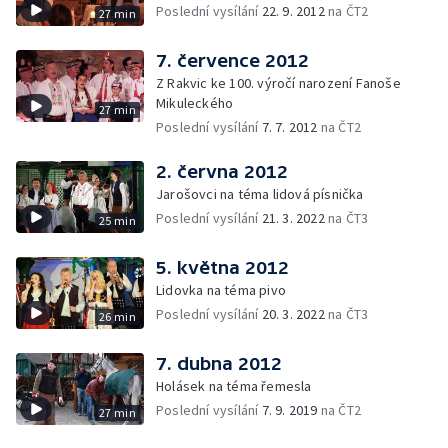
Poslední vysílání
22. 9. 2012
na ČT2
27 min
7. července 2012
Z Rakvic ke 100. výročí narození Fanoše
Mikuleckého
27 min
Poslední vysílání
7. 7. 2012
na ČT2
2. června 2012
Jarošovci na téma lidová písnička
Poslední vysílání
21. 3. 2022
na ČT3
25 min
5. května 2012
Lidovka na téma pivo
Poslední vysílání
20. 3. 2022
na ČT3
26 min
7. dubna 2012
Holásek na téma řemesla
Poslední vysílání
7. 9. 2019
na ČT2
27 min