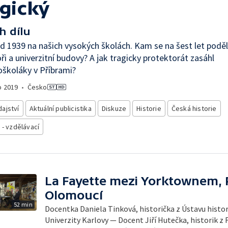
agický
h dílu
d 1939 na našich vysokých školách. Kam se na šest let poděli
ři a univerzitní budovy? A jak tragicky protektorát zasáhl
oškoláky v Příbrami?
o
2019
•
Česko
ajství
Aktuální publicistika
Diskuze
Historie
Česká historie
 - vzdělávací
La Fayette mezi Yorktownem, P
Olomoucí
52 min
Docentka Daniela Tinková, historička z Ústavu histor
Univerzity Karlovy — Docent Jiří Hutečka, historik z 