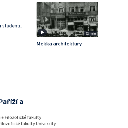
 studenti,
52 min
Mekka architektury
aříží a
ie Filozofické fakulty
Filozofické fakulty Univerzity