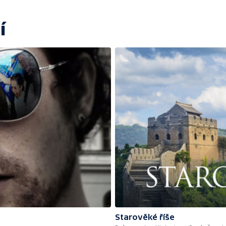
í
Starověké říše