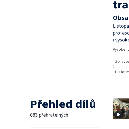
tr
Obsa
Listopa
profeso
i vysok
Vyroben
Zpravod
Historie
Přehled dílů
683 přehratelných