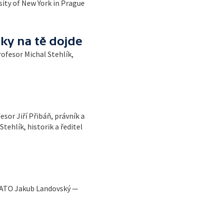
sity of New York in Prague
ky na tě dojde
ofesor Michal Stehlík,
sor Jiří Přibáň, právník a
tehlík, historik a ředitel
 NATO Jakub Landovský —