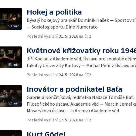
Hokej a politika
Bývalý hokejový brankář Dominik Hašek — Sportovn
53 min
— Sociolog sportu Dino Numerato
Poslední vysílání
31. 5. 2026
na ČT2
Květnové křižovatky roku 194
Jiří Kocian z Akademie věd, Ústavu pro soudobé ději
53 min
fakulty Univerzity Karlovy — Michal Pehr z Ústavu p
Poslední vysílání
24. 5. 2026
na ČT2
Inovátor a podnikatel Baťa
Gabriela Končitíková, ředitelka Nadace Tomáše Bati 
52 min
Filosofického ústavu Akademie věd — Martin Jemelka
Masarykova ústavu — a Archivu Akademie věd
Poslední vysílání
17. 5. 2026
na ČT2
Kurt Gödel