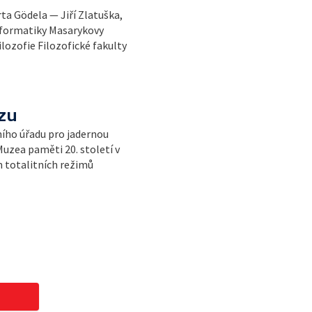
ta Gödela — Jiří Zlatuška,
nformatiky Masarykovy
filozofie Filozofické fakulty
zu
ního úřadu pro jadernou
Muzea paměti 20. století v
m totalitních režimů