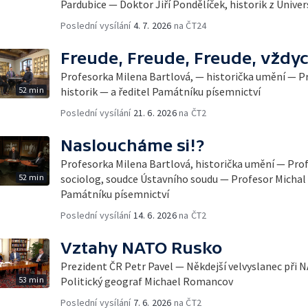
Pardubice — Doktor Jiří Pondělíček, historik z Univer
Poslední vysílání
4. 7. 2026
na ČT24
Freude, Freude, Freude, vždyc
Profesorka Milena Bartlová, — historička umění — Pr
52 min
historik — a ředitel Památníku písemnictví
Poslední vysílání
21. 6. 2026
na ČT2
Nasloucháme si!?
Profesorka Milena Bartlová, historička umění — Profe
52 min
sociolog, soudce Ústavního soudu — Profesor Michal S
Památníku písemnictví
Poslední vysílání
14. 6. 2026
na ČT2
Vztahy NATO Rusko
Prezident ČR Petr Pavel — Někdejší velvyslanec při
53 min
Politický geograf Michael Romancov
Poslední vysílání
7. 6. 2026
na ČT2