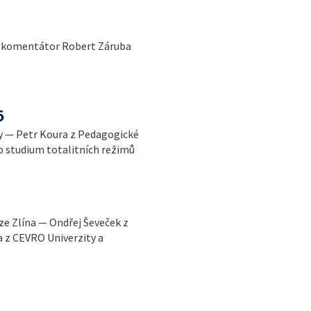
í komentátor Robert Záruba
6
ny — Petr Koura z Pedagogické
ro studium totalitních režimů
ze Zlína — Ondřej Ševeček z
 z CEVRO Univerzity a