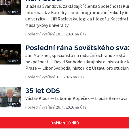
Blažena Švandová, zakládající členka Společnosti Kur
52 min
informatik z Katedry teorie programování Fakulty i
univerzity — Jiří Raclavský, logik a filozof z Katedry 
Masarykovy univerzity
Poslední vysílání
10. 5. 2026
na ČT2
Poslední rána Sovětského sva
Jan Matzner, specialista na radiační ochranu ze Stát
52 min
bezpečnost — David Svoboda, ukrajinista, historik z 
Praze — Libor Svoboda, historik z Ústavu pro studiu
Poslední vysílání
3. 5. 2026
na ČT2
35 let ODS
Václav Klaus — Lubomír Kopeček — Libuše Benešová
53 min
Poslední vysílání
26. 4. 2026
na ČT2
Dalších 10 dílů