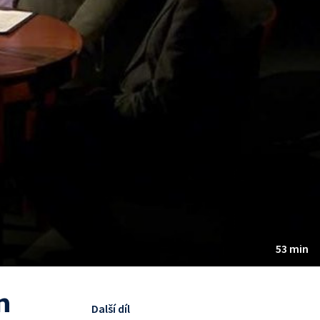
53 min
n
Další díl