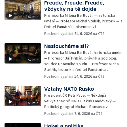
Freude, Freude, Freude,
vždycky na tě dojde
Profesorka Milena Bartlová, — historička
52 min
umění — Profesor Michal Stehlík, historik — a
ředitel Památníku písemnictví
Poslední vysílání
21. 6. 2026
na ČT2
Nasloucháme si!?
Profesorka Milena Bartlová, historička umění
— Profesor Jiří Přibáň, právník a sociolog,
52 min
soudce Ústavního soudu — Profesor Michal
Stehlík, historik a ředitel Památníku
písemnictví
Poslední vysílání
14. 6. 2026
na ČT2
Vztahy NATO Rusko
Prezident ČR Petr Pavel — Někdejší
velvyslanec při NATO Jakub Landovský —
53 min
Politický geograf Michael Romancov
Poslední vysílání
7. 6. 2026
na ČT2
Hokej a politika