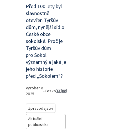
Před 100 lety byl
slavnostně
otevřen Tyršův
dům, nynější sídlo
České obce
sokolské. Proč je
Tyršův dům
pro Sokol
významný a jaká je
jeho historie
před „Sokolem“?
Vyrobeno
•
Česko
2025
Zpravodajství
Aktuální
publicistika