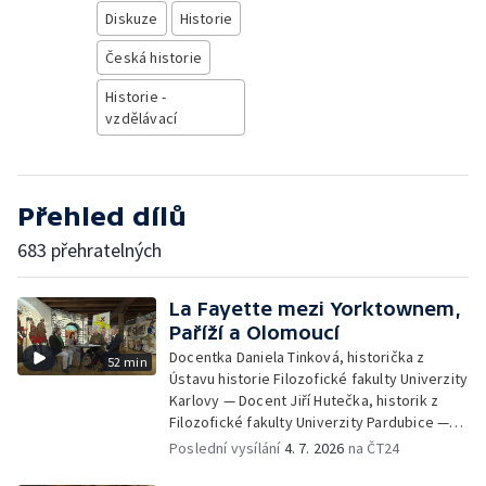
Diskuze
Historie
Česká historie
Historie -
vzdělávací
Přehled dílů
683 přehratelných
La Fayette mezi Yorktownem,
Paříží a Olomoucí
Docentka Daniela Tinková, historička z
52 min
Ústavu historie Filozofické fakulty Univerzity
Karlovy — Docent Jiří Hutečka, historik z
Filozofické fakulty Univerzity Pardubice —
Doktor Jiří Pondělíček, historik z University
Poslední vysílání
4. 7. 2026
na ČT24
of New York in Prague