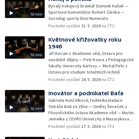
Bývalý hokejový brankář Dominik Hašek —
Sportovní komentátor Robert Záruba —
53 min
Sociolog sportu Dino Numerato
Poslední vysílání
31. 5. 2026
na ČT2
Květnové křižovatky roku
1946
Jiří Kocian z Akademie věd, Ústavu pro
53 min
soudobé dějiny — Petr Koura z Pedagogické
fakulty Univerzity Karlovy — Michal Pehr z
Ústavu pro studium totalitních režimů
Poslední vysílání
24. 5. 2026
na ČT2
Inovátor a podnikatel Baťa
Gabriela Končitíková, ředitelka Nadace
Tomáše Bati ze Zlína — Ondřej Ševeček z
52 min
Filosofického ústavu Akademie věd — Martin
Jemelka z CEVRO Univerzity a Masarykova
ústavu — a Archivu Akademie věd
Poslední vysílání
17. 5. 2026
na ČT2