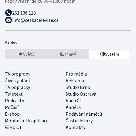
každý všední den:
8:00—16:00 hodin
261 136 113
info@ceskatelevize.cz
Vzhled
Světlý
Tmavý
Systém
TV program
Pro média
Živé vysílání
Reklama
TV poplatky
Studio Brno
Teletext
Studio Ostrava
Podcasty
Rada ČT
Počasí
Kariéra
E-shop
Podávání námětů
Mobilní a TV aplikace
Časté dotazy
Vše o ČT
Kontakty