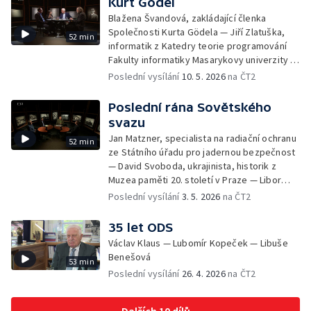
Kurt Gödel
Blažena Švandová, zakládající členka
Společnosti Kurta Gödela — Jiří Zlatuška,
52 min
informatik z Katedry teorie programování
Fakulty informatiky Masarykovy univerzity —
Jiří Raclavský, logik a filozof z Katedry
Poslední vysílání
10. 5. 2026
na ČT2
filozofie Filozofické fakulty Masarykovy
univerzity
Poslední rána Sovětského
svazu
Jan Matzner, specialista na radiační ochranu
52 min
ze Státního úřadu pro jadernou bezpečnost
— David Svoboda, ukrajinista, historik z
Muzea paměti 20. století v Praze — Libor
Svoboda, historik z Ústavu pro studium
Poslední vysílání
3. 5. 2026
na ČT2
totalitních režimů
35 let ODS
Václav Klaus — Lubomír Kopeček — Libuše
Benešová
53 min
Poslední vysílání
26. 4. 2026
na ČT2