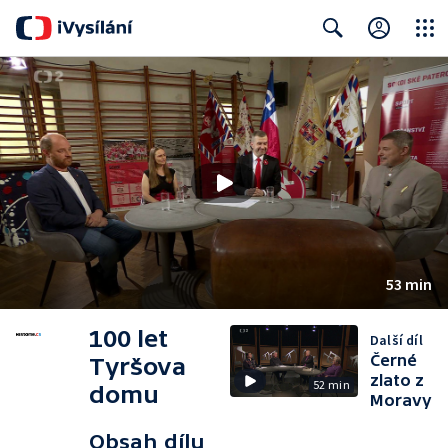
Close
Search
53 min
100 let
Další díl
Černé
Tyršova
zlato z
52 min
domu
Moravy
Obsah dílu