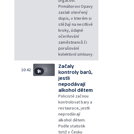
Drgáčovi.
Primátorovi Opavy
zaslali otevřený
dopis, v kterém si
stěžují na necitlivé
kroky, údajné
očerňování
zaměstnanců či
porušování
kolektivní smlouvy.
Začaly
10:42
kontroly barů,
jestli
nepodávají
alkohol dětem
Policisté začnou
kontrolovat bary a
restaurace, jestli
neprodávají
alkohol dětem.
Podle statistik
totiž v Česku