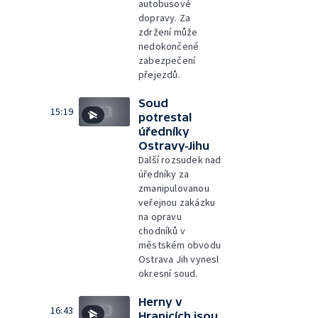
autobusové
dopravy. Za
zdržení může
nedokončené
zabezpečení
přejezdů.
Soud
15:19
potrestal
úředníky
Ostravy-Jihu
Další rozsudek nad
úředníky za
zmanipulovanou
veřejnou zakázku
na opravu
chodníků v
městském obvodu
Ostrava Jih vynesl
okresní soud.
Herny v
16:43
Hranicích jsou