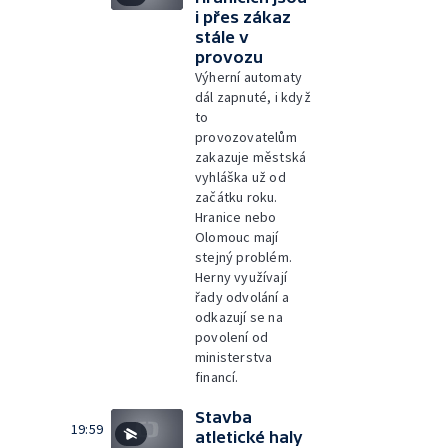
i přes zákaz
stále v
provozu
Výherní automaty
dál zapnuté, i když
to
provozovatelům
zakazuje městská
vyhláška už od
začátku roku.
Hranice nebo
Olomouc mají
stejný problém.
Herny využívají
řady odvolání a
odkazují se na
povolení od
ministerstva
financí.
Stavba
19:59
atletické haly