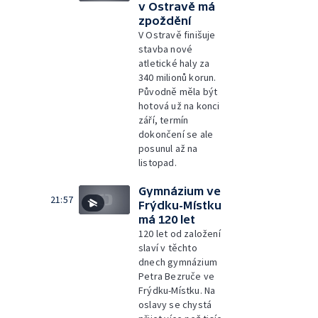
v Ostravě má
zpoždění
V Ostravě finišuje
stavba nové
atletické haly za
340 milionů korun.
Původně měla být
hotová už na konci
září, termín
dokončení se ale
posunul až na
listopad.
Gymnázium ve
21:57
Frýdku-Místku
má 120 let
120 let od založení
slaví v těchto
dnech gymnázium
Petra Bezruče ve
Frýdku-Místku. Na
oslavy se chystá