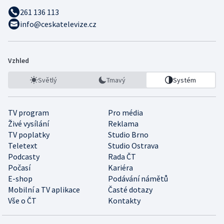
261 136 113
info@ceskatelevize.cz
Vzhled
Světlý
Tmavý
Systém
TV program
Pro média
Živé vysílání
Reklama
TV poplatky
Studio Brno
Teletext
Studio Ostrava
Podcasty
Rada ČT
Počasí
Kariéra
E-shop
Podávání námětů
Mobilní a TV aplikace
Časté dotazy
Vše o ČT
Kontakty