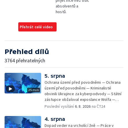
přijet více než tisíc
absolventů a
hostů.
Přehrát celé video
Přehled dílů
3764 přehratelných
5. srpna
Ochrana území před povodněmi — Ochrana
území před povodněmi — Kriminalisté
25 min
obvinili Ukrajince za kyberpodvody — Státní
zástupce obžaloval exposlance Wolfa —
Péče o hospodářská zvířata ve vedrech —
Poslední vysílání
6. 8. 2026
na ČT24
Opět padaly teplotní rekordy — Stěhování
depozitu Vlastivědného muzea Olomouc —
4. srpna
Zakládání nových dětských skupin — Výběr
Dopad veder na vrcholící žně — Práce v