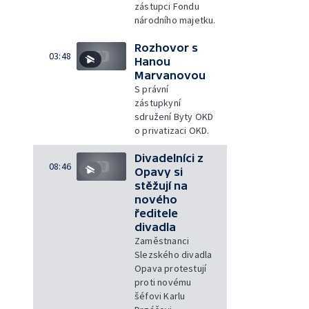
zástupci Fondu
národního majetku.
Rozhovor s
03:48
Hanou
Marvanovou
S právní
zástupkyní
sdružení Byty OKD
o privatizaci OKD.
Divadelníci z
08:46
Opavy si
stěžují na
nového
ředitele
divadla
Zaměstnanci
Slezského divadla
Opava protestují
proti novému
šéfovi Karlu