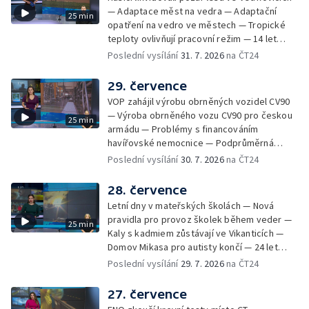
lesa na Opavsku — Požáry zemědělské
— Adaptace měst na vedra — Adaptační
25 min
techniky na Olomoucku — Dva roky od
opatření na vedro ve městech — Tropické
požáru škol v Českém Těšíně — Výstava
teploty ovlivňují pracovní režim — 14 let
Sladké vzpomínky Opavska
vězení za vraždu ženy ve Staříči/ —
Poslední vysílání
31. 7. 2026
na ČT24
Zhoršená kvalita vody v Bašce a Brušperku
— Podvodník připravil 17 lidí o 4 miliony —
29. července
DPO pořídí 70 nových elektrobusů — V
VOP zahájil výrobu obrněných vozidel CV90
Olomouci přibude 20 elektrobusů —
— Výroba obrněného vozu CV90 pro českou
25 min
Mistryně světa Kneblová zpět v Olomouci —
armádu — Problémy s financováním
Mobilní kurníky pomáhají s kvalitou půdy —
havířovské nemocnice — Podprůměrná
Výběr ze sociálních sítí ČT — Nové varhany v
návštěvnost koupališť v červenci — Do
Poslední vysílání
30. 7. 2026
na ČT24
Rudě u Rýmařova
Česka se vracejí tropické teploty —
Nedostatek krve v transfuzních stanicích —
28. července
Spor kvůli novému chodníku na Keprník —
Letní dny v mateřských školách — Nová
Olomoucké shakespearovské léto
pravidla pro provoz školek během veder —
25 min
Kaly s kadmiem zůstávají ve Vikanticích —
Domov Mikasa pro autisty končí — 24 let
vězení za zapálení ženy — Kybernetický
Poslední vysílání
29. 7. 2026
na ČT24
útok na šumperskou radnici — Pěvecký sbor
Gorol se chystá na festival — Nová
27. července
cyklostezka až na Slovensko — AI pomáhá