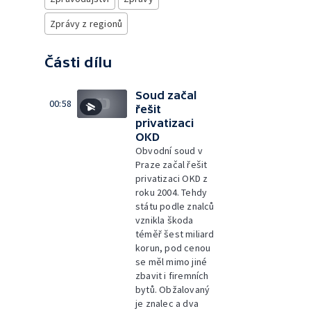
Zprávy z regionů
Části dílu
Soud začal
00:58
řešit
privatizaci
OKD
Obvodní soud v
Praze začal řešit
privatizaci OKD z
roku 2004. Tehdy
státu podle znalců
vznikla škoda
téměř šest miliard
korun, pod cenou
se měl mimo jiné
zbavit i firemních
bytů. Obžalovaný
je znalec a dva