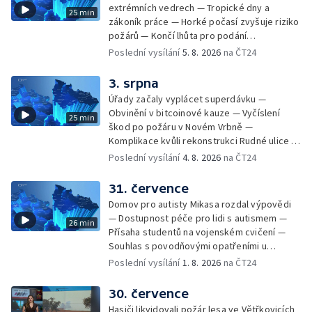
ze sociálních sítí Události Ostrava — Tresty
extrémních vedrech — Tropické dny a
25 min
pro fotbalisty za korupci — Po stopách
zákoník práce — Horké počasí zvyšuje riziko
Gebharda Blüchera
požárů — Končí lhůta pro podání
kandidátních listin — Končí lhůta pro podání
Poslední vysílání
5. 8. 2026
na ČT24
kandidátních listin — Vrchní soud zrušil
rozsudek v lihové kauze — Výročí
3. srpna
zavraždění Václava III. v Olomouci — Těžba
Úřady začaly vyplácet superdávku —
unikátní rašeliny pro lázně v Karlově
Obvinění v bitcoinové kauze — Vyčíslení
25 min
Studánce — Výběr ze sociálních sítí ČT —
škod po požáru v Novém Vrbně —
Nový program pro léčbu obezity —
Komplikace kvůli rekonstrukci Rudné ulice —
Olomoucké (nejen) shakespearovské léto
Nárůst zájmu o klimatizace — Výluka vlaků
Poslední vysílání
4. 8. 2026
na ČT24
mezi Jeseníkem a Krnovem —
Protipovodňová opatření v Troubkách —
31. července
Zájem o bydlení na vysokoškolskýc kolejích
Domov pro autisty Mikasa rozdal výpovědi
— Vrcholí sklizeň levandulí
— Dostupnost péče pro lidi s autismem —
26 min
Přísaha studentů na vojenském cvičení —
Souhlas s povodňovými opatřeními u
Troubek — Opravy Rudné omezí dopravu —
Poslední vysílání
1. 8. 2026
na ČT24
Dopady horka na lidské zdraví — Předpověď
počasí na následující dny — Vedra táhnou na
30. července
chladnější místa — Hasiči lokalizovali požár
Hasiči likvidovali požár lesa ve Větřkovicích