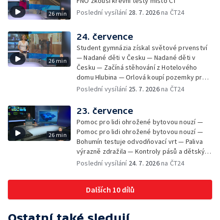
FNO zkouší krevní testy místo CT
při endoskopii — Výběr ze sociálních sítí ČT
Poslední vysílání
28. 7. 2026
na ČT24
26 min
— Zemřela baletka Vlasta Pavelcová —
Budoucnost vily Johanna Hückela v Novém
Jičíně
24. července
Student gymnázia získal světové prvenství
— Nadané děti v Česku — Nadané děti v
26 min
Česku — Začíná stěhování z Hotelového
domu Hlubina — Orlová koupí pozemky pro
rodinné domy — Tatra Trucks na čínském
Poslední vysílání
25. 7. 2026
na ČT24
sankčním seznamu — Vědci zachraňují
karase obecného — Obnova zeleně v
23. července
Komenského sadech — Přehled sociálních
Pomoc pro lidi ohrožené bytovou nouzí —
sítí ČT — Dobrovolný vojenský výcvik
Pomoc pro lidi ohrožené bytovou nouzí —
26 min
studentů na Libavé — Výměna luxfer ve
Bohumín testuje odvodňovací vrt — Paliva
dvoraně Bredy
výrazně zdražila — Kontroly pásů a dětských
sedaček — Výběr ze sociálních sítí ČT —
Poslední vysílání
24. 7. 2026
na ČT24
Nižší trest pro dealera fentanylu — Začíná
festival Štěrkovna Open Music 2026
Dalších 10 dílů
Ostatní také sledují