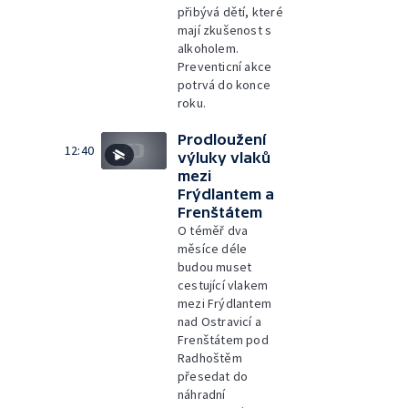
přibývá dětí, které
mají zkušenost s
alkoholem.
Preventicní akce
potrvá do konce
roku.
Prodloužení
12:40
výluky vlaků
mezi
Frýdlantem a
Frenštátem
O téměř dva
měsíce déle
budou muset
cestující vlakem
mezi Frýdlantem
nad Ostravicí a
Frenštátem pod
Radhoštěm
přesedat do
náhradní