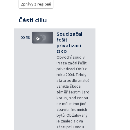
Zprávy z regionů
Části dílu
Soud začal
00:58
řešit
privatizaci
OKD
Obvodní soud v
Praze začal řešit
privatizaci OKD z
roku 2004. Tehdy
státu podle znalců
vznikla škoda
téměř šest miliard
korun, pod cenou
se měl mimo jiné
zbavit i firemních
bytů. Obžalovaný
je znalec a dva
zástupci Fondu