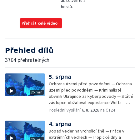
absolventů a
hostů.
Přehrát celé video
Přehled dílů
3764 přehratelných
5. srpna
Ochrana území před povodněmi — Ochrana
území před povodněmi — Kriminalisté
25 min
obvinili Ukrajince za kyberpodvody — Státní
zástupce obžaloval exposlance Wolfa —
Péče o hospodářská zvířata ve vedrech —
Poslední vysílání
6. 8. 2026
na ČT24
Opět padaly teplotní rekordy — Stěhování
depozitu Vlastivědného muzea Olomouc —
4. srpna
Zakládání nových dětských skupin — Výběr
Dopad veder na vrcholící žně — Práce v
ze sociálních sítí Události Ostrava — Tresty
extrémních vedrech — Tropické dny a
25 min