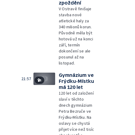
zpoždění
V Ostravě finišuje
stavba nové
atletické haly za
340 milionů korun.
Původně měla být
hotová už na konci
září, termín
dokončení se ale
posunul až na
listopad.
Gymnázium ve
21:57
Frýdku-Místku
má 120 let
120 let od založení
slaví v těchto
dnech gymnázium
Petra Bezruče ve
Frýdku-Místku. Na
oslavy se chystá
přijet více než tisíc