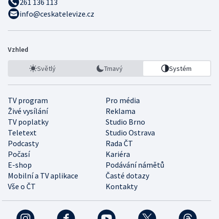
261 136 113
info@ceskatelevize.cz
Vzhled
Světlý
Tmavý
Systém
TV program
Pro média
Živé vysílání
Reklama
TV poplatky
Studio Brno
Teletext
Studio Ostrava
Podcasty
Rada ČT
Počasí
Kariéra
E-shop
Podávání námětů
Mobilní a TV aplikace
Časté dotazy
Vše o ČT
Kontakty