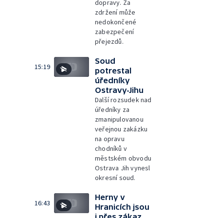
dopravy. Za
zdržení může
nedokončené
zabezpečení
přejezdů.
Soud
15:19
potrestal
úředníky
Ostravy-Jihu
Další rozsudek nad
úředníky za
zmanipulovanou
veřejnou zakázku
na opravu
chodníků v
městském obvodu
Ostrava Jih vynesl
okresní soud.
Herny v
16:43
Hranicích jsou
i přes zákaz