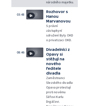
národního majetku.
Rozhovor s
03:48
Hanou
Marvanovou
S právní
zástupkyní
sdružení Byty OKD
o privatizaci OKD.
Divadelníci z
08:46
Opavy si
stěžují na
nového
ředitele
divadla
Zaměstnanci
Slezského divadla
Opava protestují
proti novému
šéfovi Karlu
Drgáčovi.