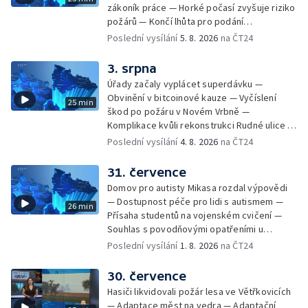
pro fotbalisty za korupci — Po stopách
zákoník práce — Horké počasí zvyšuje riziko
Gebharda Blüchera
požárů — Končí lhůta pro podání
kandidátních listin — Končí lhůta pro podání
Poslední vysílání
5. 8. 2026
na ČT24
kandidátních listin — Vrchní soud zrušil
rozsudek v lihové kauze — Výročí
3. srpna
zavraždění Václava III. v Olomouci — Těžba
Úřady začaly vyplácet superdávku —
unikátní rašeliny pro lázně v Karlově
Obvinění v bitcoinové kauze — Vyčíslení
25 min
Studánce — Výběr ze sociálních sítí ČT —
škod po požáru v Novém Vrbně —
Nový program pro léčbu obezity —
Komplikace kvůli rekonstrukci Rudné ulice —
Olomoucké (nejen) shakespearovské léto
Nárůst zájmu o klimatizace — Výluka vlaků
Poslední vysílání
4. 8. 2026
na ČT24
mezi Jeseníkem a Krnovem —
Protipovodňová opatření v Troubkách —
31. července
Zájem o bydlení na vysokoškolskýc kolejích
Domov pro autisty Mikasa rozdal výpovědi
— Vrcholí sklizeň levandulí
— Dostupnost péče pro lidi s autismem —
26 min
Přísaha studentů na vojenském cvičení —
Souhlas s povodňovými opatřeními u
Troubek — Opravy Rudné omezí dopravu —
Poslední vysílání
1. 8. 2026
na ČT24
Dopady horka na lidské zdraví — Předpověď
počasí na následující dny — Vedra táhnou na
30. července
chladnější místa — Hasiči lokalizovali požár
Hasiči likvidovali požár lesa ve Větřkovicích
lesa na Opavsku — Požáry zemědělské
— Adaptace měst na vedra — Adaptační