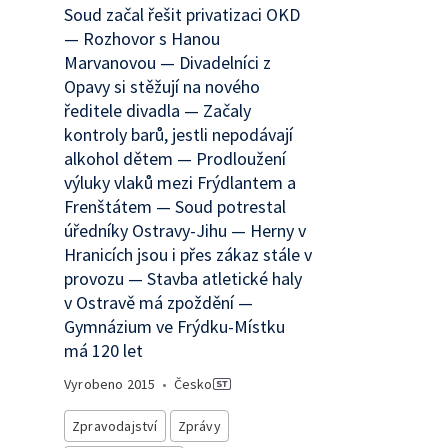
Soud začal řešit privatizaci OKD
— Rozhovor s Hanou
Marvanovou — Divadelníci z
Opavy si stěžují na nového
ředitele divadla — Začaly
kontroly barů, jestli nepodávají
alkohol dětem — Prodloužení
výluky vlaků mezi Frýdlantem a
Frenštátem — Soud potrestal
úředníky Ostravy-Jihu — Herny v
Hranicích jsou i přes zákaz stále v
provozu — Stavba atletické haly
v Ostravě má zpoždění —
Gymnázium ve Frýdku-Místku
má 120 let
Vyrobeno
2015
•
Česko
Zpravodajství
Zprávy