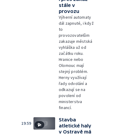
stále v
provozu
Výherní automaty
dál zapnuté, i když
to
provozovatelům
zakazuje městská
vyhláška už od
začátku roku.
Hranice nebo
Olomouc mají
stejný problém.
Herny využívají
řady odvolání a
odkazují se na
povolení od
ministerstva
financí.
Stavba
19:59
atletické haly
v Ostravě má