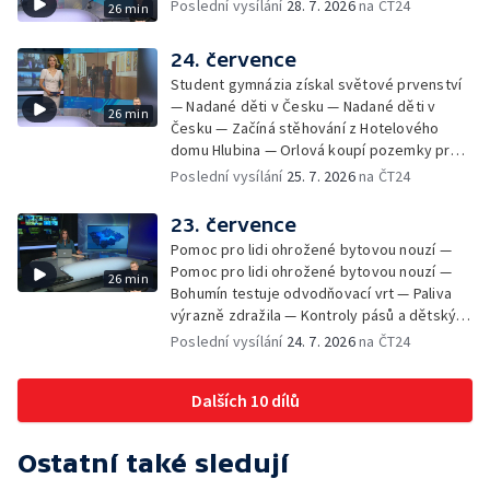
Poslední vysílání
28. 7. 2026
na ČT24
26 min
— Zemřela baletka Vlasta Pavelcová —
Budoucnost vily Johanna Hückela v Novém
Jičíně
24. července
Student gymnázia získal světové prvenství
— Nadané děti v Česku — Nadané děti v
26 min
Česku — Začíná stěhování z Hotelového
domu Hlubina — Orlová koupí pozemky pro
rodinné domy — Tatra Trucks na čínském
Poslední vysílání
25. 7. 2026
na ČT24
sankčním seznamu — Vědci zachraňují
karase obecného — Obnova zeleně v
23. července
Komenského sadech — Přehled sociálních
Pomoc pro lidi ohrožené bytovou nouzí —
sítí ČT — Dobrovolný vojenský výcvik
Pomoc pro lidi ohrožené bytovou nouzí —
26 min
studentů na Libavé — Výměna luxfer ve
Bohumín testuje odvodňovací vrt — Paliva
dvoraně Bredy
výrazně zdražila — Kontroly pásů a dětských
sedaček — Výběr ze sociálních sítí ČT —
Poslední vysílání
24. 7. 2026
na ČT24
Nižší trest pro dealera fentanylu — Začíná
festival Štěrkovna Open Music 2026
Dalších 10 dílů
Ostatní také sledují