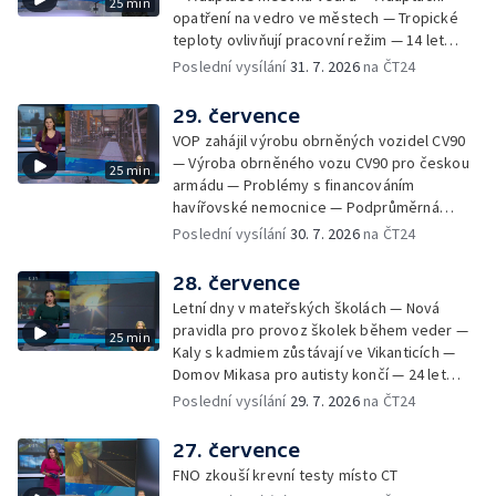
25 min
techniky na Olomoucku — Dva roky od
opatření na vedro ve městech — Tropické
požáru škol v Českém Těšíně — Výstava
teploty ovlivňují pracovní režim — 14 let
Sladké vzpomínky Opavska
vězení za vraždu ženy ve Staříči/ —
Poslední vysílání
31. 7. 2026
na ČT24
Zhoršená kvalita vody v Bašce a Brušperku
— Podvodník připravil 17 lidí o 4 miliony —
29. července
DPO pořídí 70 nových elektrobusů — V
VOP zahájil výrobu obrněných vozidel CV90
Olomouci přibude 20 elektrobusů —
— Výroba obrněného vozu CV90 pro českou
25 min
Mistryně světa Kneblová zpět v Olomouci —
armádu — Problémy s financováním
Mobilní kurníky pomáhají s kvalitou půdy —
havířovské nemocnice — Podprůměrná
Výběr ze sociálních sítí ČT — Nové varhany v
návštěvnost koupališť v červenci — Do
Poslední vysílání
30. 7. 2026
na ČT24
Rudě u Rýmařova
Česka se vracejí tropické teploty —
Nedostatek krve v transfuzních stanicích —
28. července
Spor kvůli novému chodníku na Keprník —
Letní dny v mateřských školách — Nová
Olomoucké shakespearovské léto
pravidla pro provoz školek během veder —
25 min
Kaly s kadmiem zůstávají ve Vikanticích —
Domov Mikasa pro autisty končí — 24 let
vězení za zapálení ženy — Kybernetický
Poslední vysílání
29. 7. 2026
na ČT24
útok na šumperskou radnici — Pěvecký sbor
Gorol se chystá na festival — Nová
27. července
cyklostezka až na Slovensko — AI pomáhá
FNO zkouší krevní testy místo CT
při endoskopii — Výběr ze sociálních sítí ČT