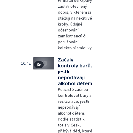
Primátorovi Opavy
zaslali otevřený
dopis, v kterém si
stěžují na necitlivé
kroky, údajné
očerňování
zaměstnanců či
porušování
kolektivní smlouvy.
Začaly
10:42
kontroly barů,
jestli
nepodávají
alkohol dětem
Policisté začnou
kontrolovat bary a
restaurace, jestli
neprodávají
alkohol dětem.
Podle statistik
totiž v Česku
přibývá dětí, které