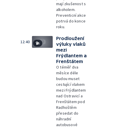
mají zkušenost s
alkoholem.
Preventicní akce
potrvá do konce
roku.
Prodloužení
12:40
výluky vlaků
mezi
Frýdlantem a
Frenštátem
O téměř dva
měsíce déle
budou muset
cestující vlakem
mezi Frýdlantem
nad Ostravicí a
Frenštátem pod
Radhoštěm
přesedat do
náhradní
autobusové