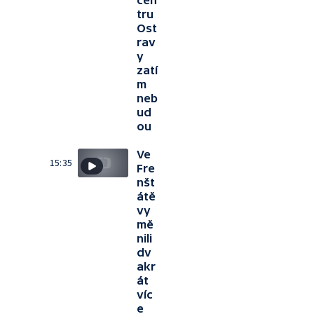
cen
tru
Ost
rav
y
zatí
m
neb
ud
ou
Ve
15:35
Fre
nšt
átě
vy
mě
nili
dv
akr
át
víc
e