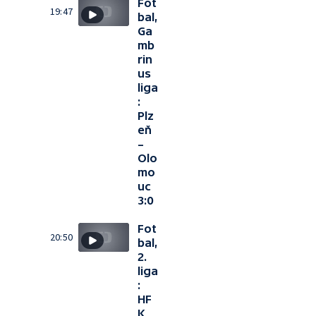
Fot
19:47
bal,
Ga
mb
rin
us
liga
:
Plz
eň
–
Olo
mo
uc
3:0
Fot
20:50
bal,
2.
liga
:
HF
K