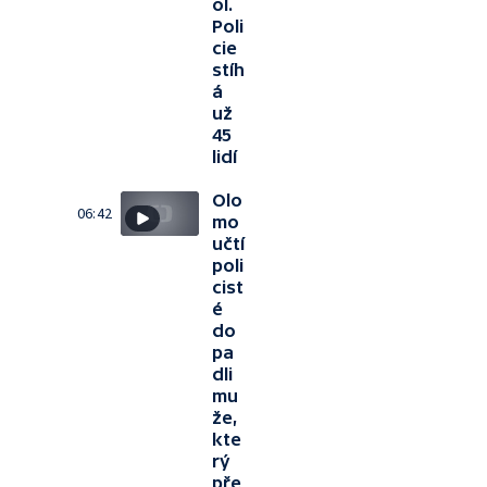
ol.
Poli
cie
stíh
á
už
45
lidí
Olo
06:42
mo
učtí
poli
cist
é
do
pa
dli
mu
že,
kte
rý
pře