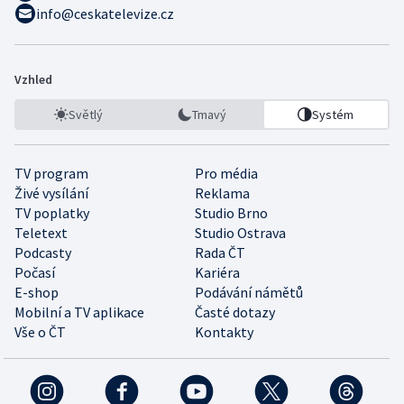
info@ceskatelevize.cz
Vzhled
Světlý
Tmavý
Systém
TV program
Pro média
Živé vysílání
Reklama
TV poplatky
Studio Brno
Teletext
Studio Ostrava
Podcasty
Rada ČT
Počasí
Kariéra
E-shop
Podávání námětů
Mobilní a TV aplikace
Časté dotazy
Vše o ČT
Kontakty