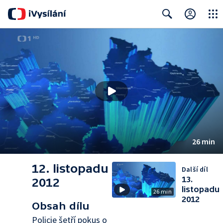
Close
Search
26 min
12. listopadu
Další díl
13.
2012
listopadu
26 min
2012
Obsah dílu
Policie šetří pokus o