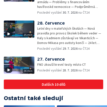
armádu — Problémy s financováním
Mobilní kurníky pomáhají s kvalitou půdy —
havířovské nemocnice — Podprůměrná
Výběr ze sociálních sítí ČT — Nové varhany v
návštěvnost koupališť v červenci — Do
Poslední vysílání
30. 7. 2026
na ČT24
Rudě u Rýmařova
Česka se vracejí tropické teploty —
Nedostatek krve v transfuzních stanicích —
28. července
Spor kvůli novému chodníku na Keprník —
Letní dny v mateřských školách — Nová
Olomoucké shakespearovské léto
pravidla pro provoz školek během veder —
25 min
Kaly s kadmiem zůstávají ve Vikanticích —
Domov Mikasa pro autisty končí — 24 let
vězení za zapálení ženy — Kybernetický
Poslední vysílání
29. 7. 2026
na ČT24
útok na šumperskou radnici — Pěvecký sbor
Gorol se chystá na festival — Nová
27. července
cyklostezka až na Slovensko — AI pomáhá
FNO zkouší krevní testy místo CT
při endoskopii — Výběr ze sociálních sítí ČT
Poslední vysílání
28. 7. 2026
na ČT24
26 min
— Zemřela baletka Vlasta Pavelcová —
Budoucnost vily Johanna Hückela v Novém
Jičíně
Dalších 10 dílů
Ostatní také sledují