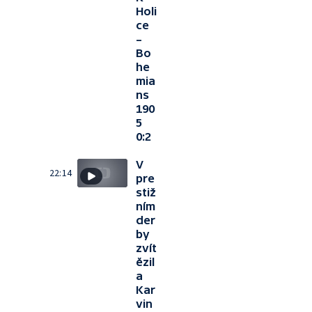
Holi
ce
–
Bo
he
mia
ns
190
5
0:2
V
22:14
pre
stiž
ním
der
by
zvít
ězil
a
Kar
vin