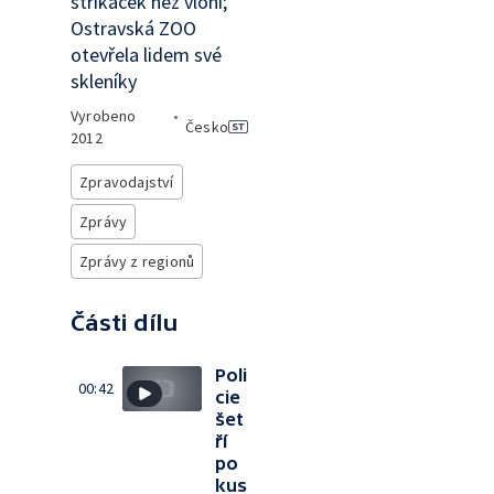
stříkaček než vloni;
Ostravská ZOO
otevřela lidem své
skleníky
Vyrobeno
•
Česko
2012
Zpravodajství
Zprávy
Zprávy z regionů
Části dílu
Poli
00:42
cie
šet
ří
po
kus