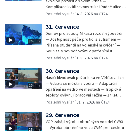
škod po požáru v Novém Vrbně —
Nový program pro léčbu obezity —
Komplikace kvůli rekonstrukci Rudné ulice —
Olomoucké (nejen) shakespearovské léto
Nárůst zájmu o klimatizace — Výluka vlaků
Poslední vysílání
4. 8. 2026
na ČT24
mezi Jeseníkem a Krnovem —
Protipovodňová opatření v Troubkách —
31. července
Zájem o bydlení na vysokoškolskýc kolejích
Domov pro autisty Mikasa rozdal výpovědi
— Vrcholí sklizeň levandulí
— Dostupnost péče pro lidi s autismem —
26 min
Přísaha studentů na vojenském cvičení —
Souhlas s povodňovými opatřeními u
Troubek — Opravy Rudné omezí dopravu —
Poslední vysílání
1. 8. 2026
na ČT24
Dopady horka na lidské zdraví — Předpověď
počasí na následující dny — Vedra táhnou na
30. července
chladnější místa — Hasiči lokalizovali požár
Hasiči likvidovali požár lesa ve Větřkovicích
lesa na Opavsku — Požáry zemědělské
— Adaptace měst na vedra — Adaptační
25 min
techniky na Olomoucku — Dva roky od
opatření na vedro ve městech — Tropické
požáru škol v Českém Těšíně — Výstava
teploty ovlivňují pracovní režim — 14 let
Sladké vzpomínky Opavska
vězení za vraždu ženy ve Staříči/ —
Poslední vysílání
31. 7. 2026
na ČT24
Zhoršená kvalita vody v Bašce a Brušperku
— Podvodník připravil 17 lidí o 4 miliony —
29. července
DPO pořídí 70 nových elektrobusů — V
VOP zahájil výrobu obrněných vozidel CV90
Olomouci přibude 20 elektrobusů —
— Výroba obrněného vozu CV90 pro českou
25 min
Mistryně světa Kneblová zpět v Olomouci —