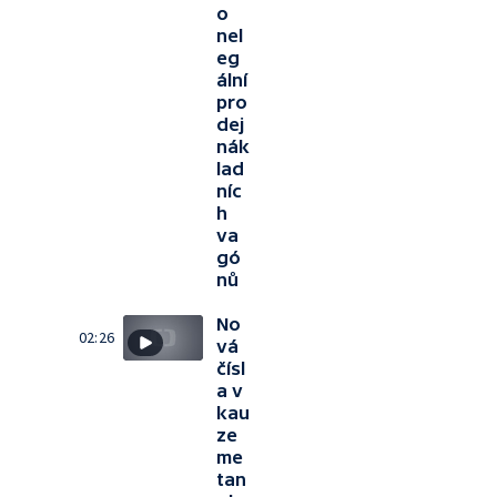
o
nel
eg
ální
pro
dej
nák
lad
níc
h
va
gó
nů
No
02:26
vá
čísl
a v
kau
ze
me
tan