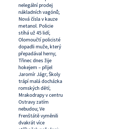
nelegální prodej
nákladních vagónů;
Nová čísla v kauze
metanol. Policie
stíhá už 45 lidí;
Olomoučtí policisté
dopadli muže, který
přepadával herny;
Třinec dnes žije
hokejem – přijel
Jaromír Jágr; Školy
trápí malá docházka
romských dětí;
Mrakodrapy v centru
Ostravy zatím
nebudou; Ve
Frenštátě vyměnili
dvakrát více