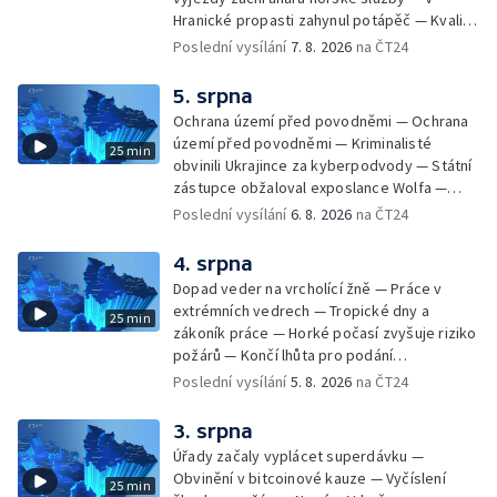
památek
Hranické propasti zahynul potápěč — Kvalita
vody ke koupání — Zavlažování zeleniny v
Poslední vysílání
7. 8. 2026
na ČT24
suchém počasí — Táborníci v horku —
Kempování v horkém počasí — Výběr ze
5. srpna
sociálních sítí Události Ostrava — Zkoumání
Ochrana území před povodněmi — Ochrana
horka na zastávkách MHD — Promítání filmu
území před povodněmi — Kriminalisté
25 min
Odyssea z 35 mm pásu
obvinili Ukrajince za kyberpodvody — Státní
zástupce obžaloval exposlance Wolfa —
Péče o hospodářská zvířata ve vedrech —
Poslední vysílání
6. 8. 2026
na ČT24
Opět padaly teplotní rekordy — Stěhování
depozitu Vlastivědného muzea Olomouc —
4. srpna
Zakládání nových dětských skupin — Výběr
Dopad veder na vrcholící žně — Práce v
ze sociálních sítí Události Ostrava — Tresty
extrémních vedrech — Tropické dny a
25 min
pro fotbalisty za korupci — Po stopách
zákoník práce — Horké počasí zvyšuje riziko
Gebharda Blüchera
požárů — Končí lhůta pro podání
kandidátních listin — Končí lhůta pro podání
Poslední vysílání
5. 8. 2026
na ČT24
kandidátních listin — Vrchní soud zrušil
rozsudek v lihové kauze — Výročí
3. srpna
zavraždění Václava III. v Olomouci — Těžba
Úřady začaly vyplácet superdávku —
unikátní rašeliny pro lázně v Karlově
Obvinění v bitcoinové kauze — Vyčíslení
25 min
Studánce — Výběr ze sociálních sítí ČT —