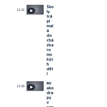
Ško
11:21
ly
trá
pí
mal
á
do
chá
zka
ro
ms
kýc
h
dět
í
Mr
13:35
ako
dra
py
v