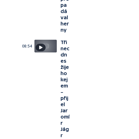
pa
dá
val
her
ny
Tři
08:54
nec
dn
es
žije
ho
kej
em
–
přij
el
Jar
omí
r
Jág
r