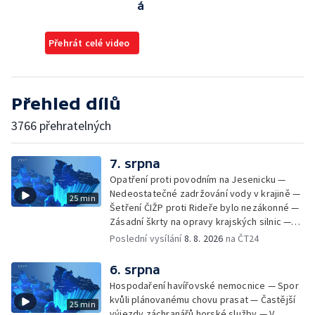
á
Přehrát celé video
Přehled dílů
3766 přehratelných
7. srpna
Opatření proti povodním na Jesenicku —
Nedeostatečné zadržování vody v krajině —
25 min
Šetření ČIŽP proti Rideře bylo nezákonné —
Zásadní škrty na opravy krajských silnic —
Zásadní škrty na opravy krajských silnic —
Poslední vysílání
8. 8. 2026
na ČT24
Památky hlásí návštěvnost jako před
covidem — Úhyny ryb kvůli vysokým
6. srpna
teplotám — Problémy se zásobování vodou
Hospodaření havířovské nemocnice — Spor
v MS kraji nehrozí — testováním na
kvůli plánovanému chovu prasat — Častější
25 min
západonilskou horečku — Den židovských
výjezdy záchranářů horské služby — V