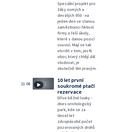
Speciální projekt pro
žáky osmých a
devátých tříd - na
jeden den se stanou
zaměstnanci fiktivní
firmy a řeší úkoly,
které s danou pozicí
souvisí. Mají se tak
utvrdit v tom, jestli
obor, který chtějí dál
studovat, je
skutečně tím pravým.
10 let první
21:08
soukromé ptačí
rezervace
Dříve běžné louky -
dnes ornitologický
park, kde se za
deset let
zdvojnásobil počet
pozorovaných druhů