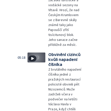
vodácké sezony na
Vltavě. Hrozí, že nad
Českým Krumlovem
se z Barevné skály
známé taky jako
Papouščí zřítí
tisícitunový blok.
Jeho sanace začne
přibližně za měsíc.
Obvinění cizinců
05:18
kvůli napadení
číšníka
Z brutálního napadení
číšníka jedné z
pražských restaurací
policisté obvinili pět
Nizozemců. Muže
zadrželi včera v
podvečer na letišti
Václava Havla v
Praze, když chtěli