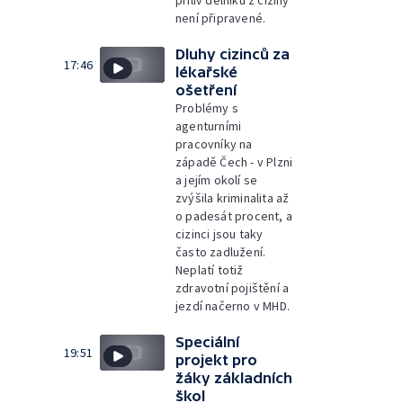
není připravené.
Dluhy cizinců za
17:46
lékařské
ošetření
Problémy s
agenturními
pracovníky na
západě Čech - v Plzni
a jejím okolí se
zvýšila kriminalita až
o padesát procent, a
cizinci jsou taky
často zadlužení.
Neplatí totiž
zdravotní pojištění a
jezdí načerno v MHD.
Speciální
19:51
projekt pro
žáky základních
škol