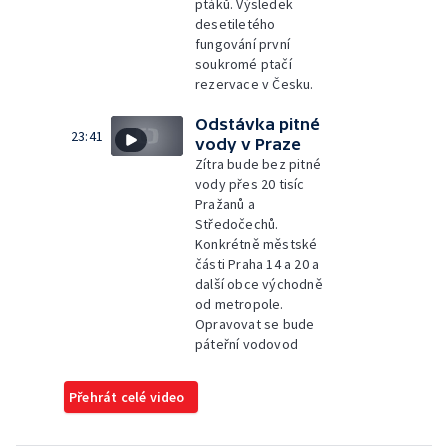
ptáků. Výsledek
desetiletého
fungování první
soukromé ptačí
rezervace v Česku.
Odstávka pitné
23:41
vody v Praze
Zítra bude bez pitné
vody přes 20 tisíc
Pražanů a
Středočechů.
Konkrétně městské
části Praha 14 a 20 a
další obce východně
od metropole.
Opravovat se bude
páteřní vodovod
Přehrát celé video