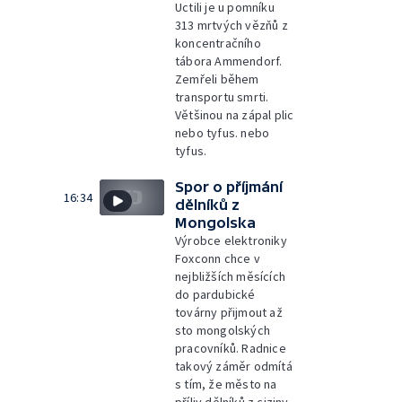
Uctili je u pomníku
313 mrtvých vězňů z
koncentračního
tábora Ammendorf.
Zemřeli během
transportu smrti.
Většinou na zápal plic
nebo tyfus. nebo
tyfus.
Spor o příjmání
16:34
dělníků z
Mongolska
Výrobce elektroniky
Foxconn chce v
nejbližších měsících
do pardubické
továrny přijmout až
sto mongolských
pracovníků. Radnice
takový záměr odmítá
s tím, že město na
příliv dělníků z ciziny