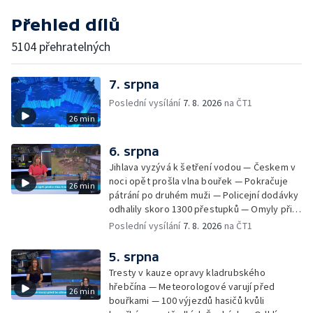
Přehled dílů
5104 přehratelných
7. srpna
Poslední vysílání
7. 8. 2026
na ČT1
26 min
6. srpna
Jihlava vyzývá k šetření vodou — Českem v
noci opět prošla vlna bouřek — Pokračuje
26 min
pátrání po druhém muži — Policejní dodávky
odhalily skoro 1300 přestupků — Omyly při
nouzovém volání o pomoc — Hradec Králové
Poslední vysílání
7. 8. 2026
na ČT1
se utká s Besiktasem Istambul — Pokus o
rekord v hromadném seskoku parašutistů —
5. srpna
Chovné rybníky na Českolipsku pustoší
Tresty v kauze opravy kladrubského
vydry — Instalace nové sochy v Mariánských
hřebčína — Meteorologové varují před
26 min
Lázních — Sedmiletý trest za dotační
bouřkami — 100 výjezdů hasičů kvůli
podvod s projektem Technologického parku