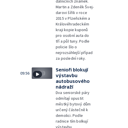
dálničních známek.
Martin a Zdeněk Švej-
darovi šířili v roce
2015 v Plzeňském a
Královéhradeckém
kraji kopie kuponů
pro osobní auta do
tří a půl tuny. Podle
policie šlo o
nejrozsáhlejší případ
za poslední roky.
Senioři blokují
09:56
výstavbu
autobusového
nádraží
Dva seniorské páry
odmítají opustit
městký bytový dům
určený částečně k
demolici. Podle
radnice tím bolkují
výstavbu