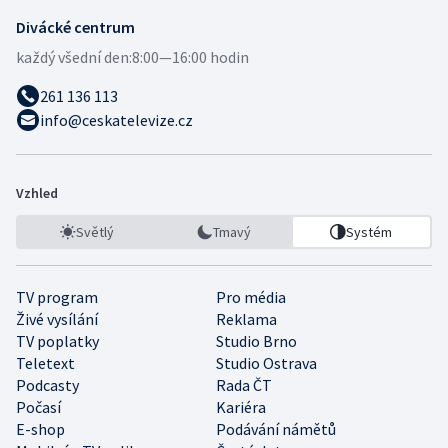
Divácké centrum
každý všední den:
8:00—16:00 hodin
261 136 113
info@ceskatelevize.cz
Vzhled
Světlý
Tmavý
Systém
TV program
Pro média
Živé vysílání
Reklama
TV poplatky
Studio Brno
Teletext
Studio Ostrava
Podcasty
Rada ČT
Počasí
Kariéra
E-shop
Podávání námětů