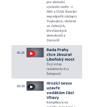
pro demolici
vyslovilo sedm - z
ANO a ČSSD. Bourání
nepodpořili zástupci
Trojkoalice, složené
ze Zelených,
křesťanských
demokratů a
Starostů.
Rada Prahy
01:25
chce zbourat
Libeňský most
Živý vstup
redaktorky Evy
Šelepové.
Hrozící sesuv
03:30
uzavře
vodákům část
Vltavy
Komplikace na
začátku turistické a