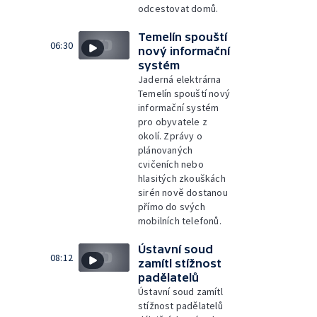
odcestovat domů.
Temelín spouští
06:30
nový informační
systém
Jaderná elektrárna
Temelín spouští nový
informační systém
pro obyvatele z
okolí. Zprávy o
plánovaných
cvičeních nebo
hlasitých zkouškách
sirén nově dostanou
přímo do svých
mobilních telefonů.
Ústavní soud
08:12
zamítl stížnost
padělatelů
Ústavní soud zamítl
stížnost padělatelů