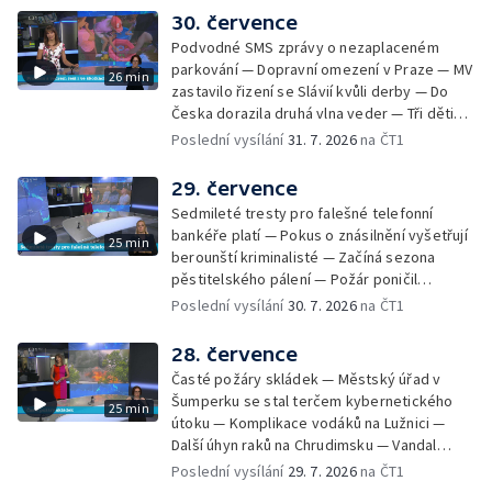
Nelegání hřbitov domácích mazlíčků — Státní
30. července
zastupitelství zrušilo trestní stíhání ženy z
Podvodné SMS zprávy o nezaplaceném
Teplicka, kterou policie dříve obvinila z
parkování — Dopravní omezení v Praze — MV
26 min
týrání koček — Péče o seniory jako brigáda
zastavilo řizení se Slávií kvůli derby — Do
— Po pádu stromů prověří alej odborníci —
Česka dorazila druhá vlna veder — Tři děti
Tradiční neckyáda v Želivi na Pelhřimovsku —
zůstali v rozpáleném autě — Problém s
Poslední vysílání
31. 7. 2026
na ČT1
Festival Hrady CZ poprvé na Hluboké
vedrem řeší i ve školkách — Práce s
mraženými potravinami v horku — Slavnostní
29. července
vyřazení absolventů Univerzity obrany —
Sedmileté tresty pro falešné telefonní
Zájem o obytné vozy roste — Praha má
bankéře platí — Pokus o znásilnění vyšetřují
25 min
novou servisní loď — Vidická samoobslužná
berounští kriminalisté — Začíná sezona
prodejna si na provoz vydělá — U jezera
pěstitelského pálení — Požár poničil
Most začíná festival Let It Roll — Vyvrcholil
historickou vilu Marta v Písku — Končí Letní
Poslední vysílání
30. 7. 2026
na ČT1
bouřkový neboli jelení úplněk — Kanoistka
filmová škola — Spor o placení poplatků za
Tereza Kneblová je mistryně světa
odpad — Nedostatek vody na Hracholuskách
28. července
— Příprava nového plavebního stupně v
Časté požáry skládek — Městský úřad v
Děčíně — Biokoridor pro užovku stromovou
Šumperku se stal terčem kybernetického
25 min
— Záchrana liblického vysílače — První
útoku — Komplikace vodáků na Lužnici —
koncert Diany Ross v Česku — Výroba
Další úhyn raků na Chrudimsku — Vandal
obrněných vozidel CV90 — Biokoridor pod
poškodil okna na Ještědu — Lvice Elza má
Poslední vysílání
29. 7. 2026
na ČT1
vedením vysokého napětí
nový domov — Rozšíření sítě mobilních