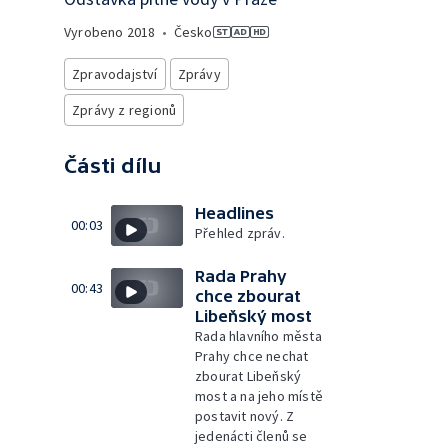
Vyrobeno
2018
•
Česko
Zpravodajství
Zprávy
Zprávy z regionů
Části dílu
Headlines
00:03
Přehled zpráv.
Rada Prahy
00:43
chce zbourat
Libeňský most
Rada hlavního města
Prahy chce nechat
zbourat Libeňský
most a na jeho místě
postavit nový. Z
jedenácti členů se