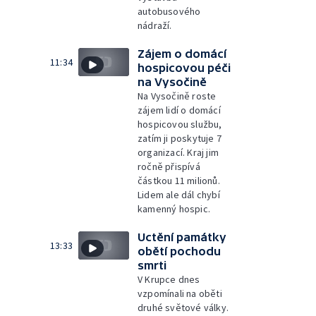
autobusového
nádraží.
Zájem o domácí
11:34
hospicovou péči
na Vysočině
Na Vysočině roste
zájem lidí o domácí
hospicovou službu,
zatím ji poskytuje 7
organizací. Kraj jim
ročně přispívá
částkou 11 milionů.
Lidem ale dál chybí
kamenný hospic.
Uctění památky
13:33
obětí pochodu
smrti
V Krupce dnes
vzpomínali na oběti
druhé světové války.