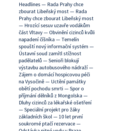
Headlines — Rada Prahy chce
zbourat Libeňský most — Rada
Prahy chce zbourat Libeňský most
— Hrozící sesuv uzavře vodákům
část Vltavy — Obvinění cizinců kvůli
napadení číšníka — Temelín
spouští nový informační systém —
Ústavní soud zamítl stížnost
padělatelů — Senioři blokují
výstavbu autobusového nádraží —
Zájem o domácí hospicovou péči
na Vysočině — Uctění památky
obětí pochodu smrti — Spor o
příjmání dělníků z Mongolska —
Dluhy cizinců za lékařské ošetření
— Speciální projekt pro žáky
základních škol — 10 let první
soukromé ptačí rezervace —
Odstávka pitné vody v Praze