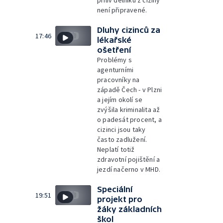
není připravené.
Dluhy cizinců za
17:46
lékařské
ošetření
Problémy s
agenturními
pracovníky na
západě Čech - v Plzni
a jejím okolí se
zvýšila kriminalita až
o padesát procent, a
cizinci jsou taky
často zadlužení.
Neplatí totiž
zdravotní pojištění a
jezdí načerno v MHD.
Speciální
19:51
projekt pro
žáky základních
škol