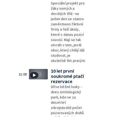
Speciální projekt pro
žáky osmých a
devátých tříd - na
jeden den se stanou
zaměstnanci fiktivní
firmy a řeší úkoly,
které s danou pozicí
souvisí. Mají se tak
utvrdit v tom, jestli
obor, který chtějí dál
studovat, je
skutečně tím pravým.
10 let první
21:08
soukromé ptačí
rezervace
Dříve běžné louky -
dnes ornitologický
park, kde se za
deset let
zdvojnásobil počet
pozorovaných druhů