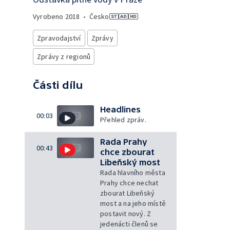
Vyrobeno
2018
•
Česko
Zpravodajství
Zprávy
Zprávy z regionů
Části dílu
Headlines
00:03
Přehled zpráv.
Rada Prahy
00:43
chce zbourat
Libeňský most
Rada hlavního města
Prahy chce nechat
zbourat Libeňský
most a na jeho místě
postavit nový. Z
jedenácti členů se