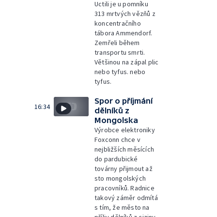
Uctili je u pomníku
313 mrtvých vězňů z
koncentračního
tábora Ammendorf.
Zemřeli během
transportu smrti.
Většinou na zápal plic
nebo tyfus. nebo
tyfus.
Spor o příjmání
16:34
dělníků z
Mongolska
Výrobce elektroniky
Foxconn chce v
nejbližších měsících
do pardubické
továrny přijmout až
sto mongolských
pracovníků. Radnice
takový záměr odmítá
s tím, že město na
příliv dělníků z ciziny