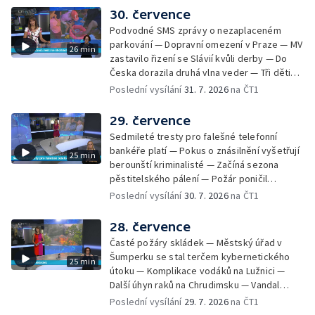
Nelegání hřbitov domácích mazlíčků — Státní
30. července
zastupitelství zrušilo trestní stíhání ženy z
Podvodné SMS zprávy o nezaplaceném
Teplicka, kterou policie dříve obvinila z
parkování — Dopravní omezení v Praze — MV
26 min
týrání koček — Péče o seniory jako brigáda
zastavilo řizení se Slávií kvůli derby — Do
— Po pádu stromů prověří alej odborníci —
Česka dorazila druhá vlna veder — Tři děti
Tradiční neckyáda v Želivi na Pelhřimovsku —
zůstali v rozpáleném autě — Problém s
Poslední vysílání
31. 7. 2026
na ČT1
Festival Hrady CZ poprvé na Hluboké
vedrem řeší i ve školkách — Práce s
mraženými potravinami v horku — Slavnostní
29. července
vyřazení absolventů Univerzity obrany —
Sedmileté tresty pro falešné telefonní
Zájem o obytné vozy roste — Praha má
bankéře platí — Pokus o znásilnění vyšetřují
25 min
novou servisní loď — Vidická samoobslužná
berounští kriminalisté — Začíná sezona
prodejna si na provoz vydělá — U jezera
pěstitelského pálení — Požár poničil
Most začíná festival Let It Roll — Vyvrcholil
historickou vilu Marta v Písku — Končí Letní
Poslední vysílání
30. 7. 2026
na ČT1
bouřkový neboli jelení úplněk — Kanoistka
filmová škola — Spor o placení poplatků za
Tereza Kneblová je mistryně světa
odpad — Nedostatek vody na Hracholuskách
28. července
— Příprava nového plavebního stupně v
Časté požáry skládek — Městský úřad v
Děčíně — Biokoridor pro užovku stromovou
Šumperku se stal terčem kybernetického
25 min
— Záchrana liblického vysílače — První
útoku — Komplikace vodáků na Lužnici —
koncert Diany Ross v Česku — Výroba
Další úhyn raků na Chrudimsku — Vandal
obrněných vozidel CV90 — Biokoridor pod
poškodil okna na Ještědu — Lvice Elza má
Poslední vysílání
29. 7. 2026
na ČT1
vedením vysokého napětí
nový domov — Rozšíření sítě mobilních