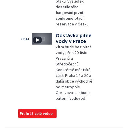
ptáků. Výsledek
desetiletého
fungování první
soukromé ptačí
rezervace v Česku.
Odstávka pitné
23:41
vody v Praze
Zítra bude bez pitné
vody přes 20 tisíc
Pražanů a
Středočechů.
Konkrétně městské
části Praha 14 a 20 a
další obce východně
od metropole.
Opravovat se bude
páteřní vodovod
Přehrát celé video