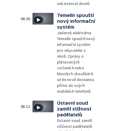
odcestovat domů.
Temelín spouští
06:30
nový informační
systém
Jaderná elektrárna
Temelín spouští nový
informační systém
pro obyvatele z
okolí. Zprávy o
plánovaných
cvičeních nebo
hlasitých zkouškách
sirén nově dostanou
přímo do svých
mobilních telefonů.
Ústavní soud
08:12
zamítl stížnost
padělatelů
Ústavní soud zamítl
stížnost padělatelů