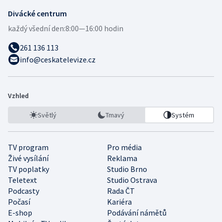
Divácké centrum
každý všední den:
8:00—16:00 hodin
261 136 113
info@ceskatelevize.cz
Vzhled
Světlý
Tmavý
Systém
TV program
Pro média
Živé vysílání
Reklama
TV poplatky
Studio Brno
Teletext
Studio Ostrava
Podcasty
Rada ČT
Počasí
Kariéra
E-shop
Podávání námětů