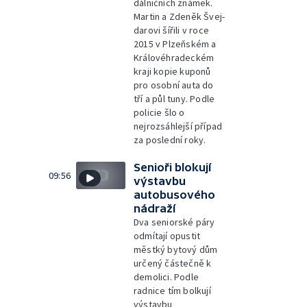
dálničních známek.
Martin a Zdeněk Švej-
darovi šířili v roce
2015 v Plzeňském a
Královéhradeckém
kraji kopie kuponů
pro osobní auta do
tří a půl tuny. Podle
policie šlo o
nejrozsáhlejší případ
za poslední roky.
Senioři blokují
09:56
výstavbu
autobusového
nádraží
Dva seniorské páry
odmítají opustit
městký bytový dům
určený částečně k
demolici. Podle
radnice tím bolkují
výstavbu