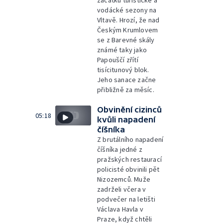
vodácké sezony na
Vltavě. Hrozí, že nad
Českým Krumlovem
se z Barevné skály
známé taky jako
Papouščí zřítí
tisícitunový blok.
Jeho sanace začne
přibližně za měsíc.
Obvinění cizinců
05:18
kvůli napadení
číšníka
Z brutálního napadení
číšníka jedné z
pražských restaurací
policisté obvinili pět
Nizozemců. Muže
zadrželi včera v
podvečer na letišti
Václava Havla v
Praze, když chtěli