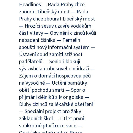
Headlines — Rada Prahy chce
zbourat Libeňský most — Rada
Prahy chce zbourat Libeňský most
— Hrozící sesuv uzavře vodákům
část Vltavy — Obvinění cizinců kvůli
napadení číšníka — Temelín
spouští nový informační systém —
Ústavní soud zamítl stížnost
padělatelů — Senioři blokují
výstavbu autobusového nádraží —
Zájem o domácí hospicovou péči
na Vysočině — Uctění památky
obětí pochodu smrti — Spor o
příjmání dělníků z Mongolska —
Dluhy cizinců za lékařské ošetření
— Speciální projekt pro žáky
základních škol — 10 let první
soukromé ptačí rezervace —
Odstávka pitné vody v Praze