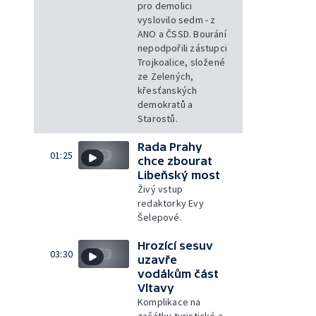
pro demolici
vyslovilo sedm - z
ANO a ČSSD. Bourání
nepodpořili zástupci
Trojkoalice, složené
ze Zelených,
křesťanských
demokratů a
Starostů.
Rada Prahy
01:25
chce zbourat
Libeňský most
Živý vstup
redaktorky Evy
Šelepové.
Hrozící sesuv
03:30
uzavře
vodákům část
Vltavy
Komplikace na
začátku turistické a