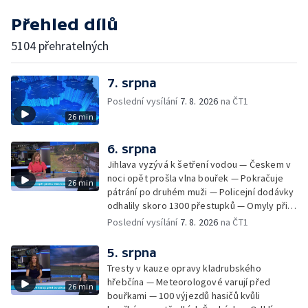
Přehled dílů
5104 přehratelných
7. srpna
Poslední vysílání
7. 8. 2026
na ČT1
26 min
6. srpna
Jihlava vyzývá k šetření vodou — Českem v
noci opět prošla vlna bouřek — Pokračuje
26 min
pátrání po druhém muži — Policejní dodávky
odhalily skoro 1300 přestupků — Omyly při
nouzovém volání o pomoc — Hradec Králové
Poslední vysílání
7. 8. 2026
na ČT1
se utká s Besiktasem Istambul — Pokus o
rekord v hromadném seskoku parašutistů —
5. srpna
Chovné rybníky na Českolipsku pustoší
Tresty v kauze opravy kladrubského
vydry — Instalace nové sochy v Mariánských
hřebčína — Meteorologové varují před
26 min
Lázních — Sedmiletý trest za dotační
bouřkami — 100 výjezdů hasičů kvůli
podvod s projektem Technologického parku