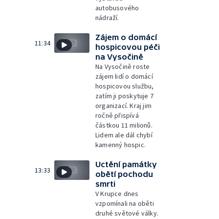
autobusového
nádraží.
Zájem o domácí
11:34
hospicovou péči
na Vysočině
Na Vysočině roste
zájem lidí o domácí
hospicovou službu,
zatím ji poskytuje 7
organizací. Kraj jim
ročně přispívá
částkou 11 milionů.
Lidem ale dál chybí
kamenný hospic.
Uctění památky
13:33
obětí pochodu
smrti
V Krupce dnes
vzpomínali na oběti
druhé světové války.