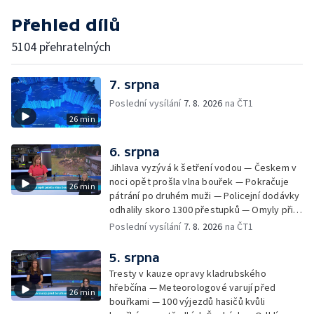
Přehled dílů
5104 přehratelných
7. srpna
Poslední vysílání
7. 8. 2026
na ČT1
26 min
6. srpna
Jihlava vyzývá k šetření vodou — Českem v
noci opět prošla vlna bouřek — Pokračuje
26 min
pátrání po druhém muži — Policejní dodávky
odhalily skoro 1300 přestupků — Omyly při
nouzovém volání o pomoc — Hradec Králové
Poslední vysílání
7. 8. 2026
na ČT1
se utká s Besiktasem Istambul — Pokus o
rekord v hromadném seskoku parašutistů —
5. srpna
Chovné rybníky na Českolipsku pustoší
Tresty v kauze opravy kladrubského
vydry — Instalace nové sochy v Mariánských
hřebčína — Meteorologové varují před
26 min
Lázních — Sedmiletý trest za dotační
bouřkami — 100 výjezdů hasičů kvůli
podvod s projektem Technologického parku