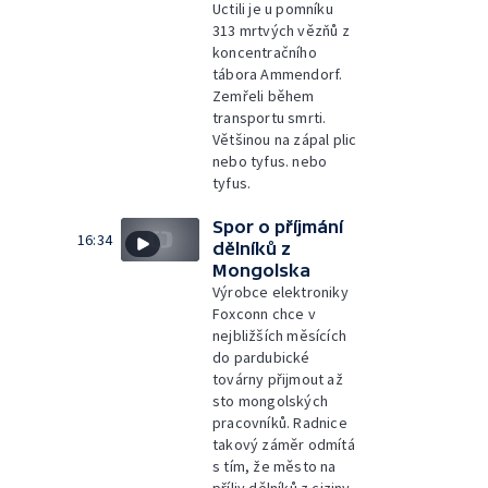
Uctili je u pomníku
313 mrtvých vězňů z
koncentračního
tábora Ammendorf.
Zemřeli během
transportu smrti.
Většinou na zápal plic
nebo tyfus. nebo
tyfus.
Spor o příjmání
16:34
dělníků z
Mongolska
Výrobce elektroniky
Foxconn chce v
nejbližších měsících
do pardubické
továrny přijmout až
sto mongolských
pracovníků. Radnice
takový záměr odmítá
s tím, že město na
příliv dělníků z ciziny