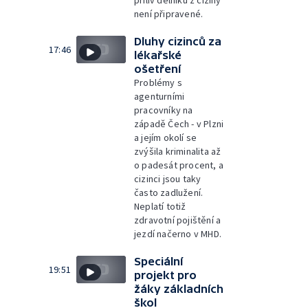
není připravené.
Dluhy cizinců za
17:46
lékařské
ošetření
Problémy s
agenturními
pracovníky na
západě Čech - v Plzni
a jejím okolí se
zvýšila kriminalita až
o padesát procent, a
cizinci jsou taky
často zadlužení.
Neplatí totiž
zdravotní pojištění a
jezdí načerno v MHD.
Speciální
19:51
projekt pro
žáky základních
škol