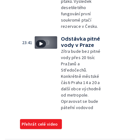
ptáků. Výsledek
desetiletého
fungování první
soukromé ptačí
rezervace v Česku.
Odstávka pitné
23:41
vody v Praze
Zítra bude bez pitné
vody přes 20 tisíc
Pražanů a
Středočechů.
Konkrétně městské
části Praha 14 a 20 a
další obce východně
od metropole.
Opravovat se bude
páteřní vodovod
Přehrát celé video