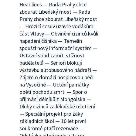
Headlines — Rada Prahy chce
zbourat Libeňský most — Rada
Prahy chce zbourat Libeňský most
— Hrozící sesuv uzavře vodákům
část Vltavy — Obvinění cizinců kvůli
napadení číšníka — Temelín
spouští nový informační systém —
Ústavní soud zamítl stížnost
padělatelů — Senioři blokují
výstavbu autobusového nádraží —
Zájem o domácí hospicovou péči
na Vysočině — Uctění památky
obětí pochodu smrti — Spor o
příjmání dělníků z Mongolska —
Dluhy cizinců za lékařské ošetření
— Speciální projekt pro žáky
základních škol — 10 let první
soukromé ptačí rezervace —
Odstávka pitné vody v Praze