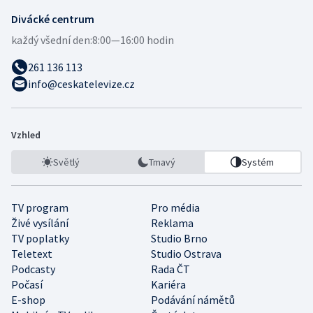
Divácké centrum
každý všední den:
8:00—16:00 hodin
261 136 113
info@ceskatelevize.cz
Vzhled
Světlý
Tmavý
Systém
TV program
Pro média
Živé vysílání
Reklama
TV poplatky
Studio Brno
Teletext
Studio Ostrava
Podcasty
Rada ČT
Počasí
Kariéra
E-shop
Podávání námětů