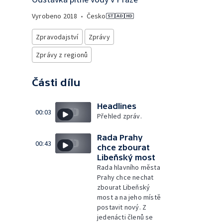
Vyrobeno
2018
•
Česko
Zpravodajství
Zprávy
Zprávy z regionů
Části dílu
Headlines
00:03
Přehled zpráv.
Rada Prahy
00:43
chce zbourat
Libeňský most
Rada hlavního města
Prahy chce nechat
zbourat Libeňský
most a na jeho místě
postavit nový. Z
jedenácti členů se