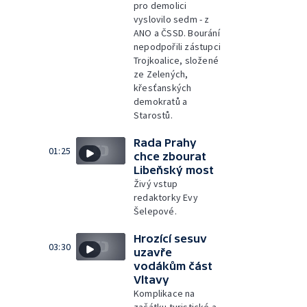
pro demolici
vyslovilo sedm - z
ANO a ČSSD. Bourání
nepodpořili zástupci
Trojkoalice, složené
ze Zelených,
křesťanských
demokratů a
Starostů.
Rada Prahy
01:25
chce zbourat
Libeňský most
Živý vstup
redaktorky Evy
Šelepové.
Hrozící sesuv
03:30
uzavře
vodákům část
Vltavy
Komplikace na
začátku turistické a