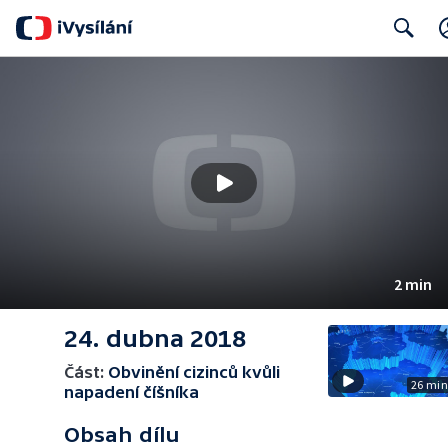
Search
2 min
24. dubna 2018
Část:
Obvinění cizinců kvůli
26 mi
napadení číšníka
Obsah dílu