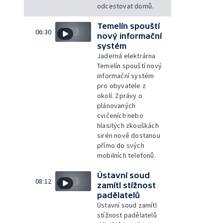
odcestovat domů.
Temelín spouští
06:30
nový informační
systém
Jaderná elektrárna
Temelín spouští nový
informační systém
pro obyvatele z
okolí. Zprávy o
plánovaných
cvičeních nebo
hlasitých zkouškách
sirén nově dostanou
přímo do svých
mobilních telefonů.
Ústavní soud
08:12
zamítl stížnost
padělatelů
Ústavní soud zamítl
stížnost padělatelů