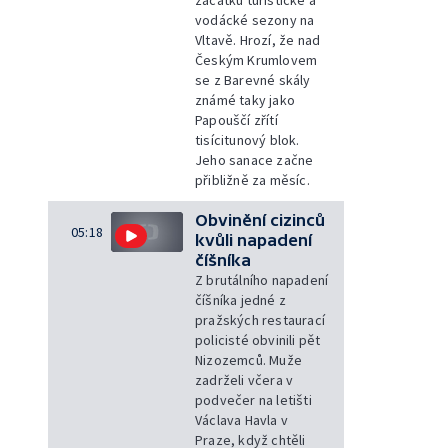
vodácké sezony na
Vltavě. Hrozí, že nad
Českým Krumlovem
se z Barevné skály
známé taky jako
Papouščí zřítí
tisícitunový blok.
Jeho sanace začne
přibližně za měsíc.
Obvinění cizinců
05:18
kvůli napadení
číšníka
Z brutálního napadení
číšníka jedné z
pražských restaurací
policisté obvinili pět
Nizozemců. Muže
zadrželi včera v
podvečer na letišti
Václava Havla v
Praze, když chtěli