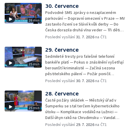
Nelegání hřbitov domácích mazlíčků — Státní
30. července
zastupitelství zrušilo trestní stíhání ženy z
Podvodné SMS zprávy o nezaplaceném
Teplicka, kterou policie dříve obvinila z
parkování — Dopravní omezení v Praze — MV
26 min
týrání koček — Péče o seniory jako brigáda
zastavilo řizení se Slávií kvůli derby — Do
— Po pádu stromů prověří alej odborníci —
Česka dorazila druhá vlna veder — Tři děti
Tradiční neckyáda v Želivi na Pelhřimovsku —
zůstali v rozpáleném autě — Problém s
Poslední vysílání
31. 7. 2026
na ČT1
Festival Hrady CZ poprvé na Hluboké
vedrem řeší i ve školkách — Práce s
mraženými potravinami v horku — Slavnostní
29. července
vyřazení absolventů Univerzity obrany —
Sedmileté tresty pro falešné telefonní
Zájem o obytné vozy roste — Praha má
bankéře platí — Pokus o znásilnění vyšetřují
25 min
novou servisní loď — Vidická samoobslužná
berounští kriminalisté — Začíná sezona
prodejna si na provoz vydělá — U jezera
pěstitelského pálení — Požár poničil
Most začíná festival Let It Roll — Vyvrcholil
historickou vilu Marta v Písku — Končí Letní
Poslední vysílání
30. 7. 2026
na ČT1
bouřkový neboli jelení úplněk — Kanoistka
filmová škola — Spor o placení poplatků za
Tereza Kneblová je mistryně světa
odpad — Nedostatek vody na Hracholuskách
28. července
— Příprava nového plavebního stupně v
Časté požáry skládek — Městský úřad v
Děčíně — Biokoridor pro užovku stromovou
Šumperku se stal terčem kybernetického
25 min
— Záchrana liblického vysílače — První
útoku — Komplikace vodáků na Lužnici —
koncert Diany Ross v Česku — Výroba
Další úhyn raků na Chrudimsku — Vandal
obrněných vozidel CV90 — Biokoridor pod
poškodil okna na Ještědu — Lvice Elza má
Poslední vysílání
29. 7. 2026
na ČT1
vedením vysokého napětí
nový domov — Rozšíření sítě mobilních