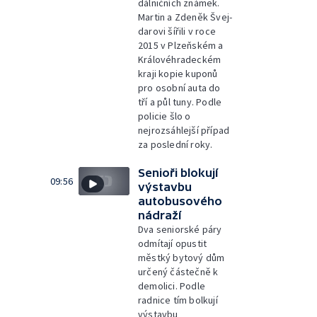
dálničních známek.
Martin a Zdeněk Švej-
darovi šířili v roce
2015 v Plzeňském a
Královéhradeckém
kraji kopie kuponů
pro osobní auta do
tří a půl tuny. Podle
policie šlo o
nejrozsáhlejší případ
za poslední roky.
Senioři blokují
09:56
výstavbu
autobusového
nádraží
Dva seniorské páry
odmítají opustit
městký bytový dům
určený částečně k
demolici. Podle
radnice tím bolkují
výstavbu