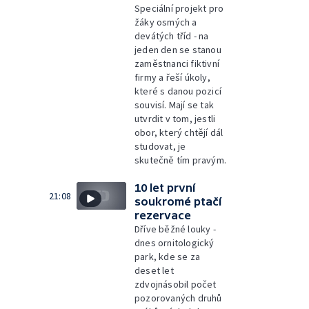
Speciální projekt pro
žáky osmých a
devátých tříd - na
jeden den se stanou
zaměstnanci fiktivní
firmy a řeší úkoly,
které s danou pozicí
souvisí. Mají se tak
utvrdit v tom, jestli
obor, který chtějí dál
studovat, je
skutečně tím pravým.
10 let první
21:08
soukromé ptačí
rezervace
Dříve běžné louky -
dnes ornitologický
park, kde se za
deset let
zdvojnásobil počet
pozorovaných druhů