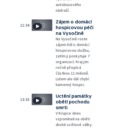
autobusového
nádraží.
Zájem o domácí
11:34
hospicovou péči
na Vysočině
Na Vysočině roste
zájem lidí o domácí
hospicovou službu,
zatím ji poskytuje 7
organizací. Kraj jim
ročně přispívá
částkou 11 milionů.
Lidem ale dál chybí
kamenný hospic.
Uctění památky
13:33
obětí pochodu
smrti
V Krupce dnes
vzpomínali na oběti
druhé světové války.