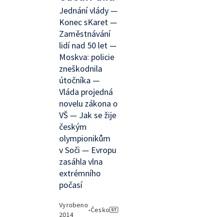
Jednání vlády —
Konec sKaret —
Zaměstnávání
lidí nad 50 let —
Moskva: policie
zneškodnila
útočníka —
Vláda projedná
novelu zákona o
VŠ — Jak se žije
českým
olympionikům
v Soči — Evropu
zasáhla vlna
extrémního
počasí
Vyrobeno
•
Česko
2014