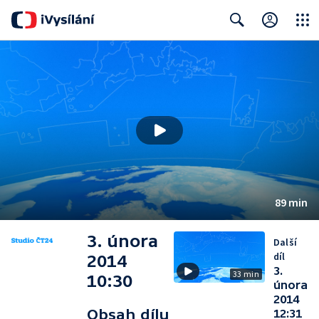
Close
Search
89 min
3. února
Další
díl
2014
3.
33 min
10:30
února
2014
Obsah dílu
12:31