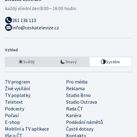
každý všední den:
8:00—16:00 hodin
261 136 113
info@ceskatelevize.cz
Vzhled
Světlý
Tmavý
Systém
TV program
Pro média
Živé vysílání
Reklama
TV poplatky
Studio Brno
Teletext
Studio Ostrava
Podcasty
Rada ČT
Počasí
Kariéra
E-shop
Podávání námětů
Mobilní a TV aplikace
Časté dotazy
Vše o ČT
Kontakty