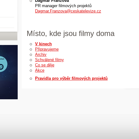
Dagmar Franzová
PR manager filmových projektů
Dagmar.Franzova@ceskatelevize.cz
Místo, kde jsou filmy doma
V kinech
Připravujeme
Archiv
Schválené filmy
Co se děje
Akce
Pravidla pro výběr filmových projektů