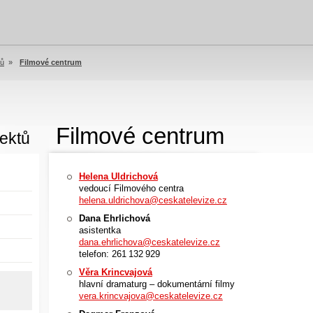
tů
»
Filmové centrum
Filmové centrum
ektů
Helena Uldrichová
vedoucí Filmového centra
helena.uldrichova@ceskatelevize.cz
Dana Ehrlichová
asistentka
dana.ehrlichova@ceskatelevize.cz
telefon: 261 132 929
Věra Krincvajová
hlavní dramaturg – dokumentární filmy
vera.krincvajova@ceskatelevize.cz