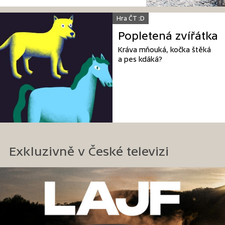
Hra ČT :D
Popletená zvířátka
Kráva mňouká, kočka štěká
a pes kdáká?
Exkluzivně v České televizi