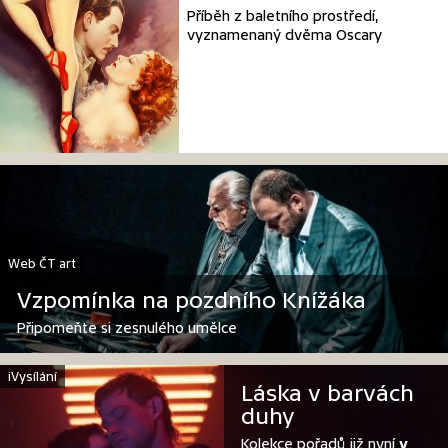
Příběh z baletního prostředí,
vyznamenaný dvěma Oscary
Web ČT art
Vzpomínka na pozdního Knížáka
Připomeňte si zesnulého umělce
iVysílání
Láska v barvách
duhy
Kolekce pořadů již nyní
v