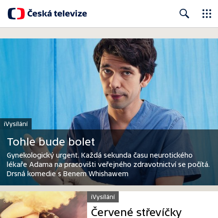
Close
Search
iVysílání
Tohle bude bolet
Gynekologický urgent. Každá sekunda času neurotického
lékaře Adama na pracovišti veřejného zdravotnictví se počítá.
Drsná komedie s Benem Whishawem
iVysílání
Červené střevíčky