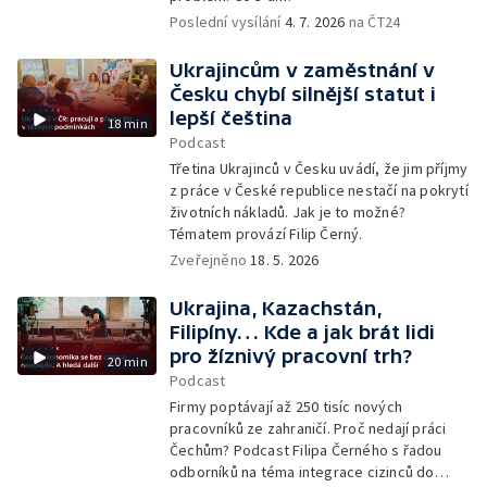
Poslední vysílání
4. 7. 2026
na ČT24
Ukrajincům v zaměstnání v
Česku chybí silnější statut i
lepší čeština
18 min
Podcast
Třetina Ukrajinců v Česku uvádí, že jim příjmy
z práce v České republice nestačí na pokrytí
životních nákladů. Jak je to možné?
Tématem provází Filip Černý.
Zveřejněno
18. 5. 2026
Ukrajina, Kazachstán,
Filipíny… Kde a jak brát lidi
pro žíznivý pracovní trh?
20 min
Podcast
Firmy poptávají až 250 tisíc nových
pracovníků ze zahraničí. Proč nedají práci
Čechům? Podcast Filipa Černého s řadou
odborníků na téma integrace cizinců do