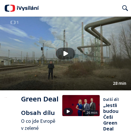
Search
28 min
Green Deal
Další díl
„Jestli
budou
Obsah dílu
26 min
Češi
O co jde Evropě
Green
v zelené
Deal