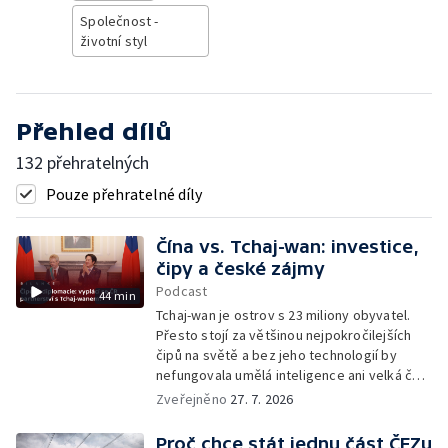
Společnost -
životní styl
Přehled dílů
132 přehratelných
Pouze přehratelné díly
Čína vs. Tchaj-wan: investice,
čipy a české zájmy
Podcast
44 min
Tchaj-wan je ostrov s 23 miliony obyvatel.
Přesto stojí za většinou nejpokročilejších
čipů na světě a bez jeho technologií by
nefungovala umělá inteligence ani velká část
moderní ekonomiky. Jaké vztahy má Tchaj-
Zveřejněno
27. 7. 2026
wan s Českem? Vyplatila se diplomatická
vstřícnost předchozí vlády a oficiální
Proč chce stát jednu část ČEZu