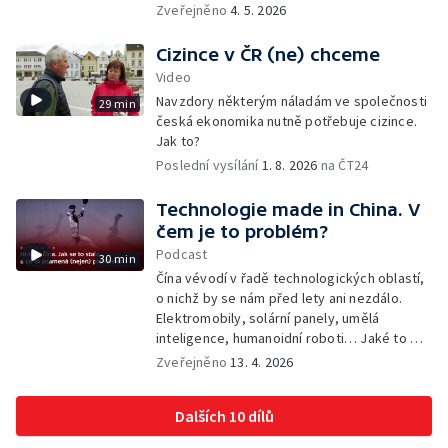
českého pracovního trhu.
Zveřejněno
4. 5. 2026
Cizince v ČR (ne) chceme
Video
Navzdory některým náladám ve společnosti
29 min
česká ekonomika nutně potřebuje cizince.
Jak to?
Poslední vysílání
1. 8. 2026
na ČT24
Technologie made in China. V
čem je to problém?
Podcast
30 min
Čína vévodí v řadě technologických oblastí,
o nichž by se nám před lety ani nezdálo.
Elektromobily, solární panely, umělá
inteligence, humanoidní roboti… Jaké to má
ekonomické, ale také bezpečnostní dopady
Zveřejněno
13. 4. 2026
pro Západ včetně Česka? Analýzou s řadou
hostů provázejí Michal Šenk a Zuzana
Dalších 10 dílů
Tunová.