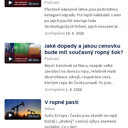
Podcast
26 min
Majerem a Janem Lukačevičem. Moderuje
Plastové nápojové lahve jsou podstatnou
Michal Šenk.
kategorií odpadu. Pro lepší nakládání s nimi
po jejich použití existuje řada
technologických řešení, jejich nasazení ale v
Česku pokulhává a v důsledku toho i celá
Zveřejněno
16. 6. 2026
jejich recyklace, případně cirkulace. Proč
Česko nedosahuje uspokojivých cílů v
Jaké dopady a jakou cenovku
recyklaci a jaký je výhled na trh s PETem?
bude mít současný ropný šok?
Epizodou provázejí Michal Šenk a Zuzana
Podcast
44 min
Tunová.
Nejvíc benzínek na hlavu, naopak velká
závislost na dovozu ropy, relativně malá
diverzifikace zdrojů, respektive cest,
kterými ropa do Česka proudí. To jsou
některé z parametrů tuzemského trhu s
Zveřejněno
1. 6. 2026
ropou a ropnými produkty. Komplexně o
dopadech aktuálního ropné krize
V ropné pasti
odstartované válkou v Íránu hovoří v
Video
rozhovoru s Michalem Šenkem ekonom Aleš
Svět, Evropa i Česko jsou závislé na ropě.
29 min
Rod.
Každý i „drobný” cenový výkyv znamená
problém. Co s tím?