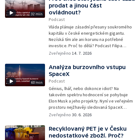
politické návštěvy ostrova, který Čína
prodat a jinou část
považuje za svoji vzbouřeneckou provincii?
ovládnout?
32 min
A znamená továrna TSMC v Drážďanech
Podcast
promarněnou příležitost, nebo naopak
Vláda plánuje zásadní přesuny soukromého
historickou šanci pro český průmysl?
kapitálu v české energetickém gigantu.
Uslyšíte Matouše Kostlivého, zástupce
Nezíská tím ale ani korunu na potřebné
CzechInvestu na Tchaj-wanu, viceprezidenta
investice. Proč to dělá? Podcast Filipa
Českého národního polovodičového klastru
Černého s ekonomickými experty skládá
Jiřího Házeho a analytika Filipa Šeboka,
Zveřejněno
14. 7. 2026
úplný obrázek velké vládní operace
ředitele pražské pobočky Central European
Institute of Asian Studies. Moderuje Zuzana
Analýza burzovního vstupu
Tunová.
SpaceX
Podcast
60 min
Génius, lhář, nebo dokonce idiot? Na
takovém spektru hodnocení se pohybuje
Elon Musk a jeho projekty. Nyní ve veřejném
prostoru nejžhavěji sledovaná SpaceX
obhajuje své plány a valuaci po vstupu na
Zveřejněno
30. 6. 2026
burzu. O fenoménu SpaceX s youtuberem
Jakubem Vejmolou alias Kicomem,
Recyklovaný PET je v Česku
investorem Jindřichem Pokorou a dvěma
nedostatkové zboží. Proč?
experty na kosmický výzkum Dušanem