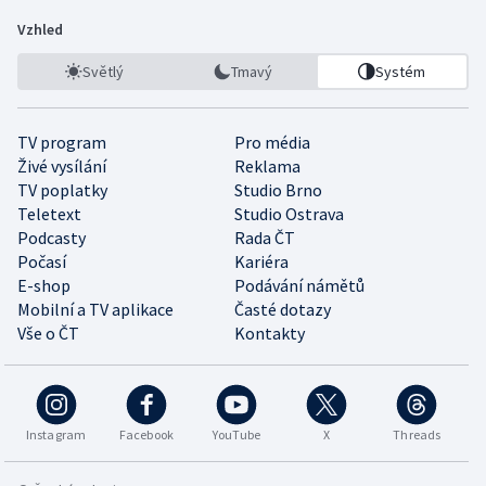
Vzhled
Světlý
Tmavý
Systém
TV program
Pro média
Živé vysílání
Reklama
TV poplatky
Studio Brno
Teletext
Studio Ostrava
Podcasty
Rada ČT
Počasí
Kariéra
E-shop
Podávání námětů
Mobilní a TV aplikace
Časté dotazy
Vše o ČT
Kontakty
Instagram
Facebook
YouTube
X
Threads