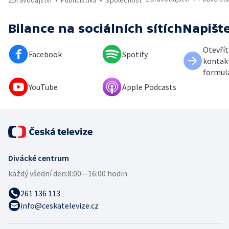
Zpravodajství
Publicistika
Společnost
Bilance
na sociálních sítích
Napišt
Otevřít
Facebook
Spotify
kontak
formul
YouTube
Apple Podcasts
Divácké centrum
každý všední den:
8:00—16:00 hodin
261 136 113
info@ceskatelevize.cz