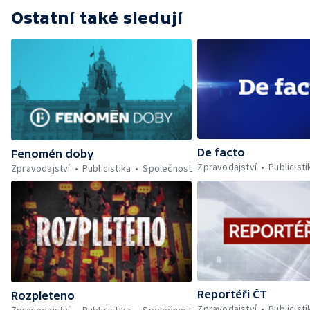
Ostatní také sledují
De facto
Fenomén doby
Zpravodajství
Publicisti
Zpravodajství
Publicistika
Společnost
Reportéři ČT
Rozpleteno
Zpravodajství
Publicisti