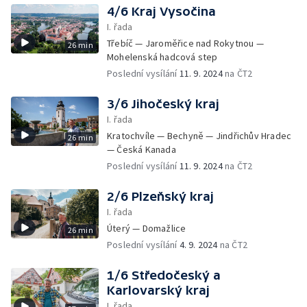
4/6 Kraj Vysočina
I. řada
Třebíč — Jaroměřice nad Rokytnou —
26 min
Mohelenská hadcová step
Poslední vysílání
11. 9. 2024
na ČT2
3/6 Jihočeský kraj
I. řada
Kratochvíle — Bechyně — Jindřichův Hradec
26 min
— Česká Kanada
Poslední vysílání
11. 9. 2024
na ČT2
2/6 Plzeňský kraj
I. řada
Úterý — Domažlice
26 min
Poslední vysílání
4. 9. 2024
na ČT2
1/6 Středočeský a
Karlovarský kraj
I. řada