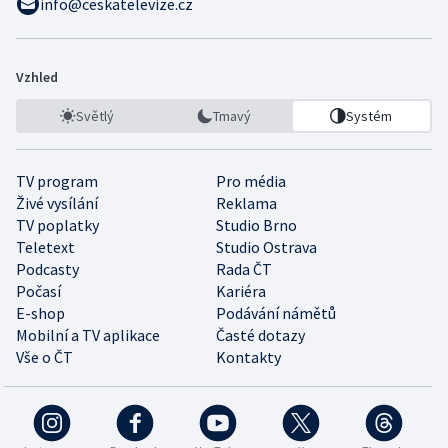
info@ceskatelevize.cz
Vzhled
Světlý
Tmavý
Systém
TV program
Pro média
Živé vysílání
Reklama
TV poplatky
Studio Brno
Teletext
Studio Ostrava
Podcasty
Rada ČT
Počasí
Kariéra
E-shop
Podávání námětů
Mobilní a TV aplikace
Časté dotazy
Vše o ČT
Kontakty