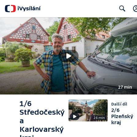
Search
27 min
1/6
Další díl
2/6
Středočeský
Plzeňský
26 min
a
kraj
Karlovarský