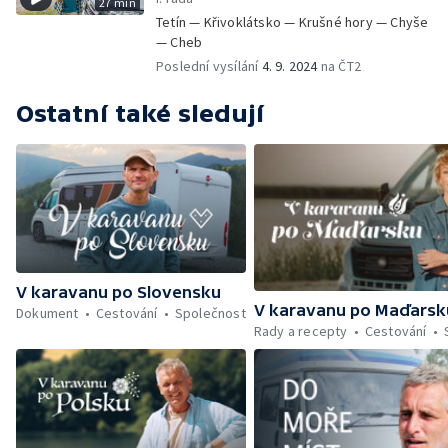
27 min
Tetín — Křivoklátsko — Krušné hory — Chyše
— Cheb
Poslední vysílání
4. 9. 2024
na ČT2
Ostatní také sledují
V karavanu po Slovensku
V karavanu po Maďarsk
Dokument
Cestování
Společnost
Rady a recepty
Cestování