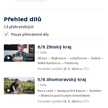
Přehled dílů
14 přehratelných
Pouze přehratelné díly
6/6 Zlínský kraj
I. řada
Vlčnov — Bojkovice — Luhačovice — Dušná —
27 min
Velké Karlovice — Pustevny
Poslední vysílání
20. 9. 2024
na ČT2
5/6 Jihomoravský kraj
I. řada
Rosa coeli — Dunajovické kopce — Kuželov
26 min
— Blatnice pod Svatým Antonínkem
Poslední vysílání
18. 9. 2024
na ČT2