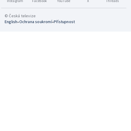
Instagram
Facebook
YouTube
X
Threads
© Česká televize
•
•
English
Ochrana soukromí
Přístupnost