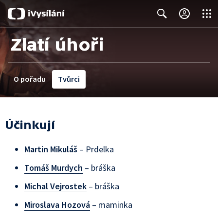
Close
Search
Zlatí úhoři
O pořadu
Tvůrci
Účinkují
Martin Mikuláš
– Prdelka
Tomáš Murdych
– bráška
Michal Vejrostek
– bráška
Miroslava Hozová
– maminka