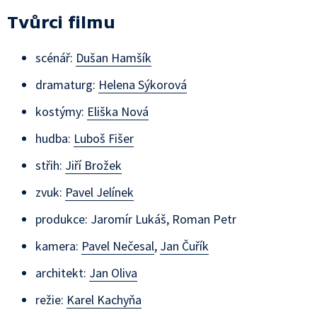
Tvůrci filmu
scénář:
Dušan Hamšík
dramaturg:
Helena Sýkorová
kostýmy:
Eliška Nová
hudba:
Luboš Fišer
střih:
Jiří Brožek
zvuk:
Pavel Jelínek
produkce:
Jaromír Lukáš
,
Roman Petr
kamera:
Pavel Nečesal
,
Jan Čuřík
architekt:
Jan Oliva
režie:
Karel Kachyňa