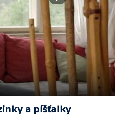
inky a píšťalky