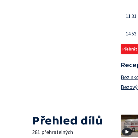
11:31
14:53
Přehrát
Rece
Bezink
Bezový
Přehled dílů
281 přehratelných