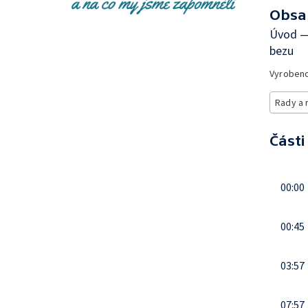
Obsa
Úvod —
bezu
Vyroben
Rady a 
Části
00:00
00:45
03:57
07:57