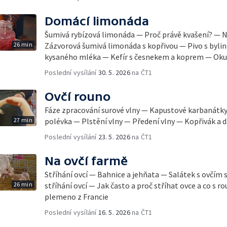
Domácí limonáda
Šumivá rybízová limonáda — Proč právě kvašení? — N
26 min
Zázvorová šumivá limonáda s kopřivou — Pivo s bylin
kysaného mléka — Kefír s česnekem a koprem — Ok
Poslední vysílání
30. 5. 2026
na ČT1
Ovčí rouno
Fáze zpracování surové vlny — Kapustové karbanátky
27 min
polévka — Plstění vlny — Předení vlny — Kopřivák a da
Poslední vysílání
23. 5. 2026
na ČT1
Na ovčí farmě
Stříhání ovcí — Bahnice a jehňata — Salátek s ovčím 
26 min
stříhání ovcí — Jak často a proč stříhat ovce a co s 
plemeno z Francie
Poslední vysílání
16. 5. 2026
na ČT1