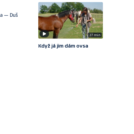
ka — Duš
27 min
Když já jim dám ovsa