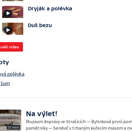
Dryják a polévka
Duš bezu
 celé video
pty
ová polévka
 šum
Na výlet!
Muzeum dopravy ve Strašicích — Bylinková první po
27 min
pamětníky — Sendvič s trhaným kuřecím masem a m