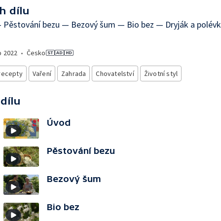
h dílu
 Pěstování bezu — Bezový šum — Bio bez — Dryják a polév
o
2022
•
Česko
recepty
Vaření
Zahrada
Chovatelství
Životní styl
 dílu
Úvod
Pěstování bezu
Bezový šum
Bio bez