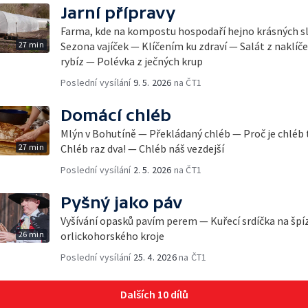
Jarní přípravy
Farma, kde na kompostu hospodaří hejno krásných sl
27 min
Sezona vajíček — Klíčením ku zdraví — Salát z naklíče
rybíz — Polévka z ječných krup
Poslední vysílání
9. 5. 2026
na ČT1
Domácí chléb
Mlýn v Bohutíně — Překládaný chléb — Proč je chléb 
27 min
Chléb raz dva! — Chléb náš vezdejší
Poslední vysílání
2. 5. 2026
na ČT1
Pyšný jako páv
Vyšívání opasků pavím perem — Kuřecí srdíčka na šp
26 min
orlickohorského kroje
Poslední vysílání
25. 4. 2026
na ČT1
Dalších 10 dílů