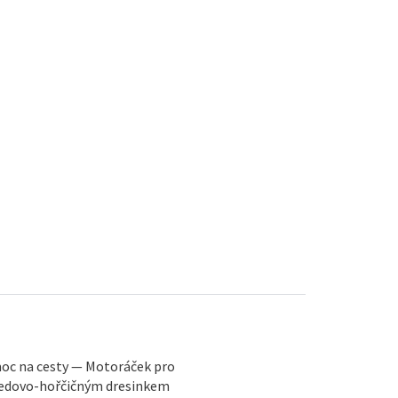
moc na cesty — Motoráček pro
edovo-hořčičným dresinkem