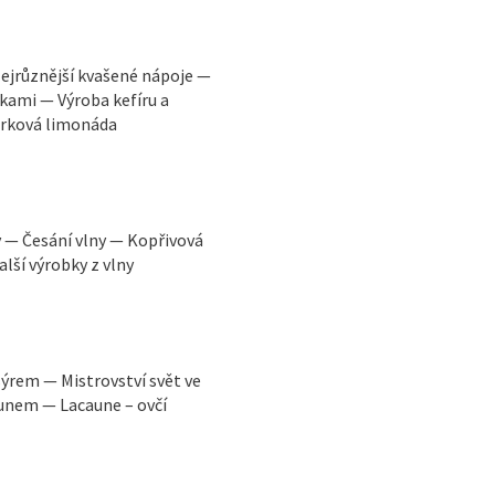
ejrůznější kvašené nápoje —
kami — Výroba kefíru a
urková limonáda
 — Česání vlny — Kopřivová
lší výrobky z vlny
sýrem — Mistrovství svět ve
rounem — Lacaune – ovčí