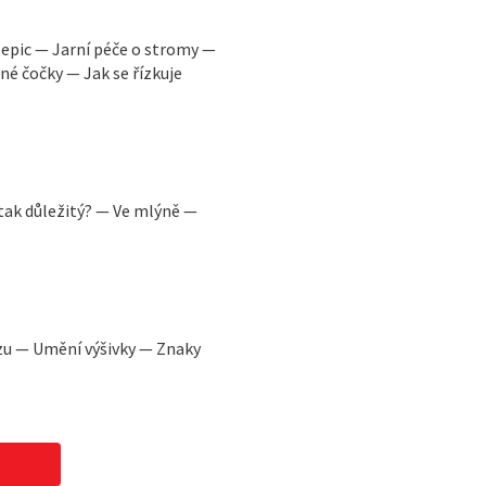
epic — Jarní péče o stromy —
né čočky — Jak se řízkuje
tak důležitý? — Ve mlýně —
ízu — Umění výšivky — Znaky