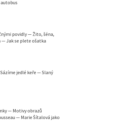
ý autobus
nými povidly — Žito, šéna,
 — Jak se plete ošatka
Sázíme jedlé keře — Slaný
ýnky — Motivy obrazů
ousseau — Marie Šítalová jako