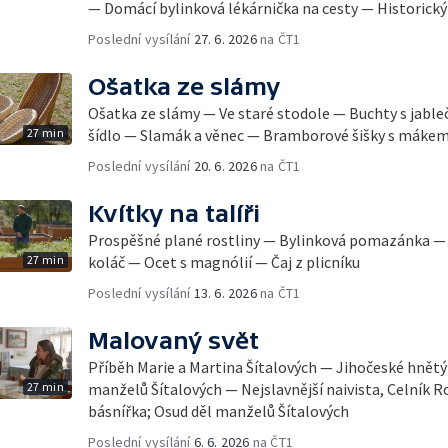
— Domácí bylinková lékárnička na cesty — Historick
Poslední vysílání
27. 6. 2026
na ČT1
Ošatka ze slámy
Ošatka ze slámy — Ve staré stodole — Buchty s jableč
27 min
šídlo — Slamák a věnec — Bramborové šišky s mákem
Poslední vysílání
20. 6. 2026
na ČT1
Kvítky na talíři
Prospěšné plané rostliny — Bylinková pomazánka — 
27 min
koláč — Ocet s magnólií — Čaj z plicníku
Poslední vysílání
13. 6. 2026
na ČT1
Malovaný svět
Příběh Marie a Martina Šítalových — Jihočeské hnět
27 min
manželů Šítalových — Nejslavnější naivista, Celník R
básnířka; Osud děl manželů Šítalových
Poslední vysílání
6. 6. 2026
na ČT1