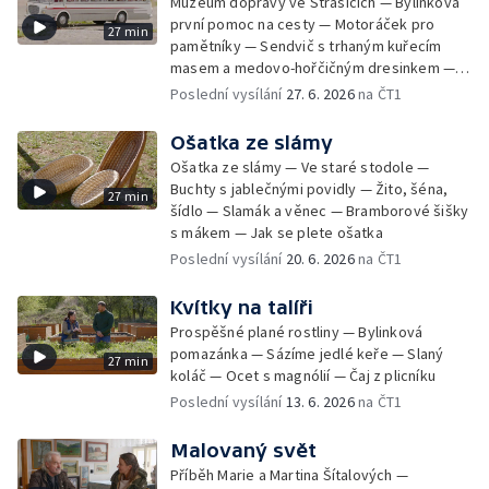
Muzeum dopravy ve Strašicích — Bylinková
první pomoc na cesty — Motoráček pro
27 min
pamětníky — Sendvič s trhaným kuřecím
masem a medovo-hořčičným dresinkem —
Domácí bylinková lékárnička na cesty —
Poslední vysílání
27. 6. 2026
na ČT1
Historický autobus
Ošatka ze slámy
Ošatka ze slámy — Ve staré stodole —
Buchty s jablečnými povidly — Žito, šéna,
27 min
šídlo — Slamák a věnec — Bramborové šišky
s mákem — Jak se plete ošatka
Poslední vysílání
20. 6. 2026
na ČT1
Kvítky na talíři
Prospěšné plané rostliny — Bylinková
pomazánka — Sázíme jedlé keře — Slaný
27 min
koláč — Ocet s magnólií — Čaj z plicníku
Poslední vysílání
13. 6. 2026
na ČT1
Malovaný svět
Příběh Marie a Martina Šítalových —