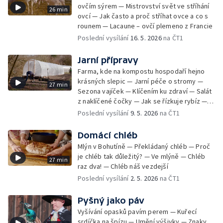
ovčím sýrem — Mistrovství svět ve stříhání
26 min
ovcí — Jak často a proč stříhat ovce a co s
rounem — Lacaune – ovčí plemeno z Francie
Poslední vysílání
16. 5. 2026
na ČT1
Jarní přípravy
Farma, kde na kompostu hospodaří hejno
krásných slepic — Jarní péče o stromy —
27 min
Sezona vajíček — Klíčením ku zdraví — Salát
z naklíčené čočky — Jak se řízkuje rybíz —
Polévka z ječných krup
Poslední vysílání
9. 5. 2026
na ČT1
Domácí chléb
Mlýn v Bohutíně — Překládaný chléb — Proč
je chléb tak důležitý? — Ve mlýně — Chléb
27 min
raz dva! — Chléb náš vezdejší
Poslední vysílání
2. 5. 2026
na ČT1
Pyšný jako páv
Vyšívání opasků pavím perem — Kuřecí
srdíčka na špízu — Umění výšivky — Znaky