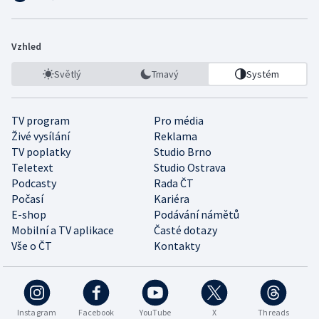
Vzhled
Světlý
Tmavý
Systém
TV program
Pro média
Živé vysílání
Reklama
TV poplatky
Studio Brno
Teletext
Studio Ostrava
Podcasty
Rada ČT
Počasí
Kariéra
E-shop
Podávání námětů
Mobilní a TV aplikace
Časté dotazy
Vše o ČT
Kontakty
Instagram
Facebook
YouTube
X
Threads