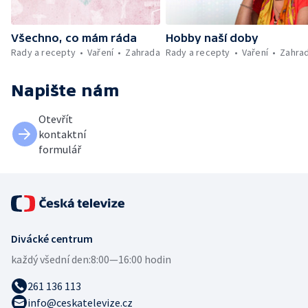
Všechno, co mám ráda
Hobby naší doby
Rady a recepty
Vaření
Zahrada
Rady a recepty
Vaření
Zahra
Napište nám
Otevřít
kontaktní
formulář
Divácké centrum
každý všední den:
8:00—16:00 hodin
261 136 113
info@ceskatelevize.cz