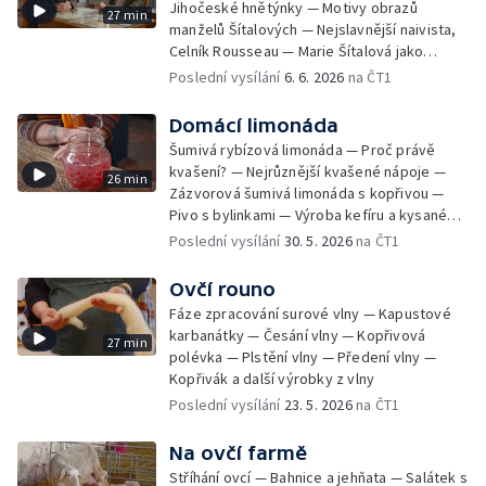
Jihočeské hnětýnky — Motivy obrazů
27 min
manželů Šítalových — Nejslavnější naivista,
Celník Rousseau — Marie Šítalová jako
básnířka; Osud děl manželů Šítalových
Poslední vysílání
6. 6. 2026
na ČT1
Domácí limonáda
Šumivá rybízová limonáda — Proč právě
kvašení? — Nejrůznější kvašené nápoje —
26 min
Zázvorová šumivá limonáda s kopřivou —
Pivo s bylinkami — Výroba kefíru a kysaného
mléka — Kefír s česnekem a koprem —
Poslední vysílání
30. 5. 2026
na ČT1
Okurková limonáda
Ovčí rouno
Fáze zpracování surové vlny — Kapustové
karbanátky — Česání vlny — Kopřivová
27 min
polévka — Plstění vlny — Předení vlny —
Kopřivák a další výrobky z vlny
Poslední vysílání
23. 5. 2026
na ČT1
Na ovčí farmě
Stříhání ovcí — Bahnice a jehňata — Salátek s