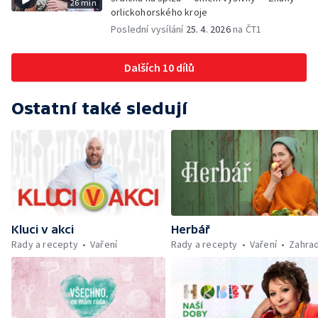
26 min
orlickohorského kroje
Poslední vysílání
25. 4. 2026
na ČT1
Dalších 10 dílů
Ostatní také sledují
Kluci v akci
Herbář
Rady a recepty
Vaření
Rady a recepty
Vaření
Zahra