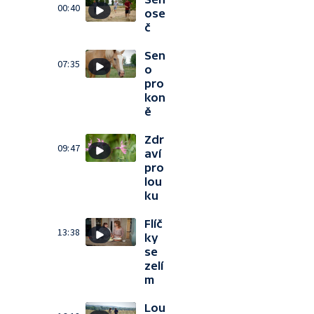
00:40
ose
č
Sen
07:35
o
pro
kon
ě
Zdr
09:47
aví
pro
lou
ku
Flíč
13:38
ky
se
zelí
m
Lou