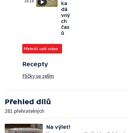
16:18
ka
dá
vný
ch
čas
ů
Přehrát celé video
Recepty
Flíčky se zelím
Přehled dílů
281 přehratelných
Na výlet!