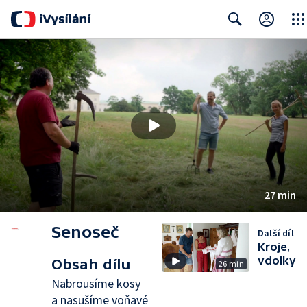
Close
Search
27 min
Senoseč
Další díl
Kroje,
vdolky
Obsah dílu
26 min
Nabrousíme kosy
a nasušíme voňavé