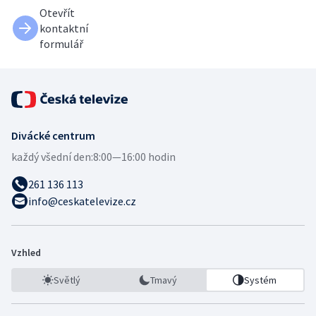
Otevřít
kontaktní
formulář
Divácké centrum
každý všední den:
8:00—16:00 hodin
261 136 113
info@ceskatelevize.cz
Vzhled
Světlý
Tmavý
Systém