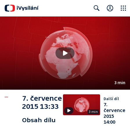
Close
Search
3 min
7. července
Další díl
7.
2015 13:33
července
3 min
2015
Obsah dílu
14:00