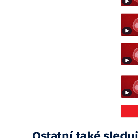
Ostatní také sleduj