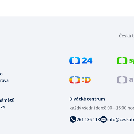
Česká t
no
trava
Divácké centrum
námětů
azy
každý všední den:
8:00—16:00 ho
261 136 113
info@ceskate