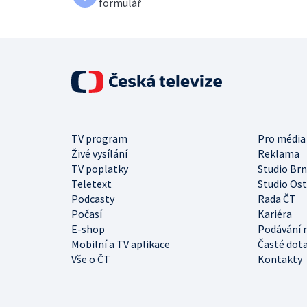
formulář
TV program
Pro média
Živé vysílání
Reklama
TV poplatky
Studio Br
Teletext
Studio Os
Podcasty
Rada ČT
Počasí
Kariéra
E-shop
Podávání 
Mobilní a TV aplikace
Časté dot
Vše o ČT
Kontakty