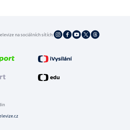
elevize na sociálních sítích:
din
levize.cz