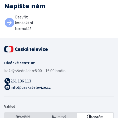
Napište nám
Otevřít
kontaktní
formulář
Divácké centrum
každý všední den:
8:00—16:00 hodin
261 136 113
info@ceskatelevize.cz
Vzhled
Světlý
Tmavý
Systém