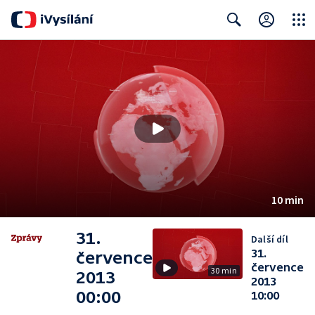
Close
Search
10 min
31.
Další díl
31.
července
července
30 min
2013
2013
00:00
10:00