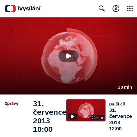
Close
Search
30 min
31.
Další díl
31.
července
července
20 min
2013
2013
10:00
12:00