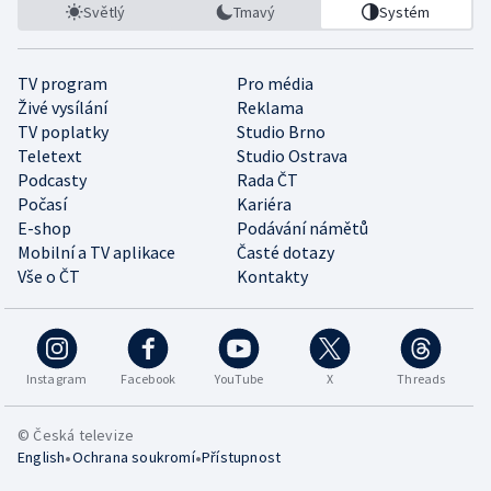
Světlý
Tmavý
Systém
TV program
Pro média
Živé vysílání
Reklama
TV poplatky
Studio Brno
Teletext
Studio Ostrava
Podcasty
Rada ČT
Počasí
Kariéra
E-shop
Podávání námětů
Mobilní a TV aplikace
Časté dotazy
Vše o ČT
Kontakty
Instagram
Facebook
YouTube
X
Threads
© Česká televize
•
•
English
Ochrana soukromí
Přístupnost