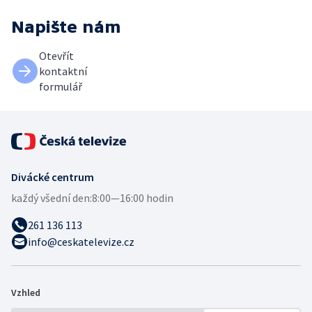
Napište nám
Otevřít
kontaktní
formulář
Divácké centrum
každý všední den:
8:00—16:00 hodin
261 136 113
info@ceskatelevize.cz
Vzhled