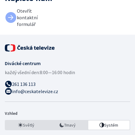
Otevřít
kontaktní
formulář
Divácké centrum
každý všední den:
8:00—16:00 hodin
261 136 113
info@ceskatelevize.cz
Vzhled
Světlý
Tmavý
Systém