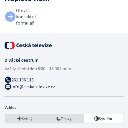
Otevřít
kontaktní
formulář
Divácké centrum
každý všední den:
8:00—16:00 hodin
261 136 113
info@ceskatelevize.cz
Vzhled
Světlý
Tmavý
Systém