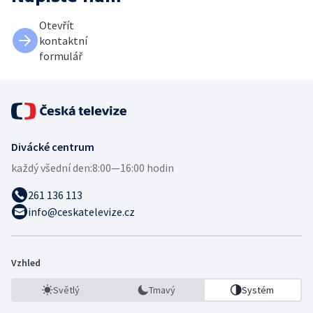
Otevřít
kontaktní
formulář
Divácké centrum
každý všední den:
8:00—16:00 hodin
261 136 113
info@ceskatelevize.cz
Vzhled
Světlý
Tmavý
Systém