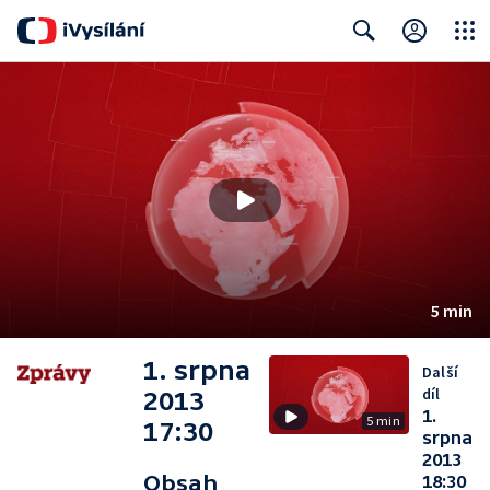
Close
Search
5 min
1. srpna
Další
díl
2013
1.
5 min
17:30
srpna
2013
Obsah
18:30