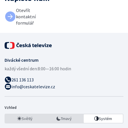
Otevřít
kontaktní
formulář
Divácké centrum
každý všední den:
8:00—16:00 hodin
261 136 113
info@ceskatelevize.cz
Vzhled
Světlý
Tmavý
Systém