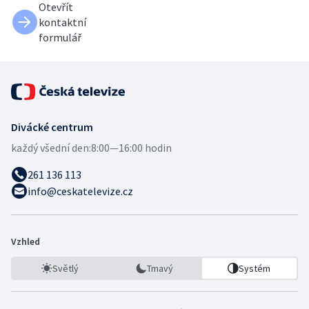
Otevřít
kontaktní
formulář
Divácké centrum
každý všední den:
8:00—16:00 hodin
261 136 113
info@ceskatelevize.cz
Vzhled
Světlý
Tmavý
Systém