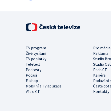
TV program
Pro média
Živé vysílání
Reklama
TV poplatky
Studio Br
Teletext
Studio Os
Podcasty
Rada ČT
Počasí
Kariéra
E-shop
Podávání 
Mobilní a TV aplikace
Časté dot
Vše o ČT
Kontakty