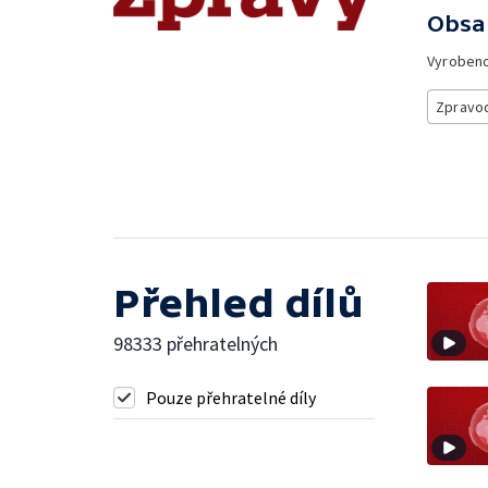
Obsa
Vyroben
Zpravod
Přehled dílů
98333 přehratelných
Pouze přehratelné díly