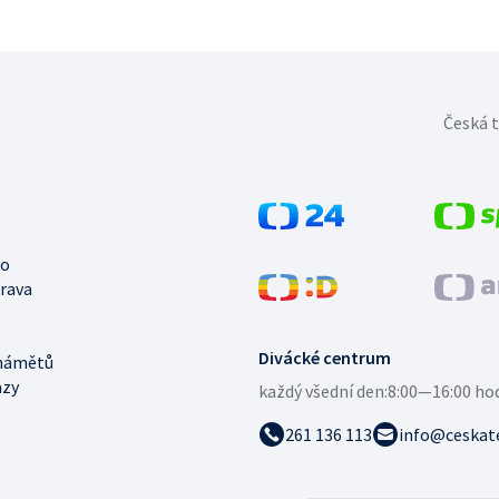
Česká t
no
trava
Divácké centrum
námětů
azy
každý všední den:
8:00—16:00 ho
261 136 113
info@ceskate