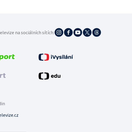
elevize na sociálních sítích:
din
levize.cz