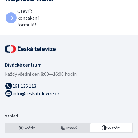
Otevřít
kontaktní
formulář
Divácké centrum
každý všední den:
8:00—16:00 hodin
261 136 113
info@ceskatelevize.cz
Vzhled
Světlý
Tmavý
Systém