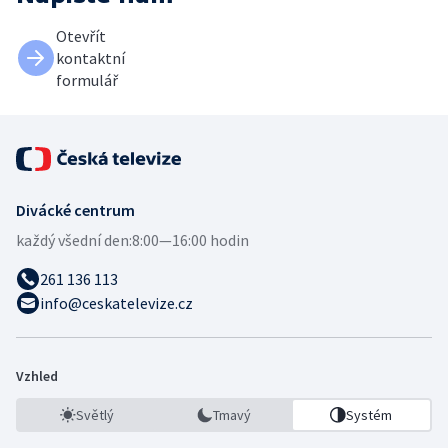
Otevřít
kontaktní
formulář
Divácké centrum
každý všední den:
8:00—16:00 hodin
261 136 113
info@ceskatelevize.cz
Vzhled
Světlý
Tmavý
Systém