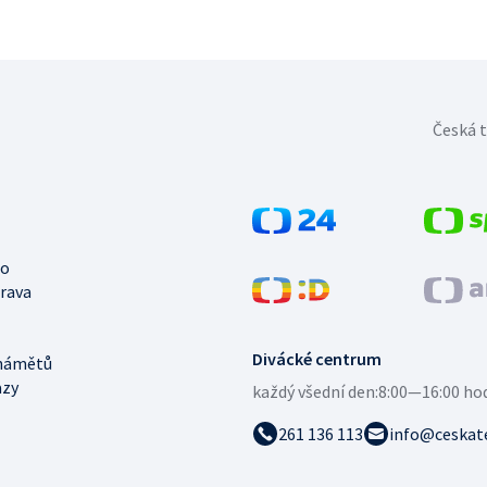
Česká t
no
trava
Divácké centrum
námětů
azy
každý všední den:
8:00—16:00 ho
261 136 113
info@ceskate