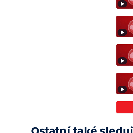
Ostatní také sleduj