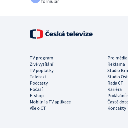
formulář
TV program
Pro média
Živé vysílání
Reklama
TV poplatky
Studio Br
Teletext
Studio Os
Podcasty
Rada ČT
Počasí
Kariéra
E-shop
Podávání 
Mobilní a TV aplikace
Časté dot
Vše o ČT
Kontakty