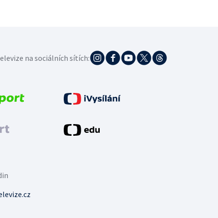
elevize na sociálních sítích:
din
levize.cz