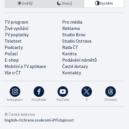
Světlý
Tmavý
Systém
TV program
Pro média
Živé vysílání
Reklama
TV poplatky
Studio Brno
Teletext
Studio Ostrava
Podcasty
Rada ČT
Počasí
Kariéra
E-shop
Podávání námětů
Mobilní a TV aplikace
Časté dotazy
Vše o ČT
Kontakty
Instagram
Facebook
YouTube
X
Threads
© Česká televize
•
•
English
Ochrana soukromí
Přístupnost