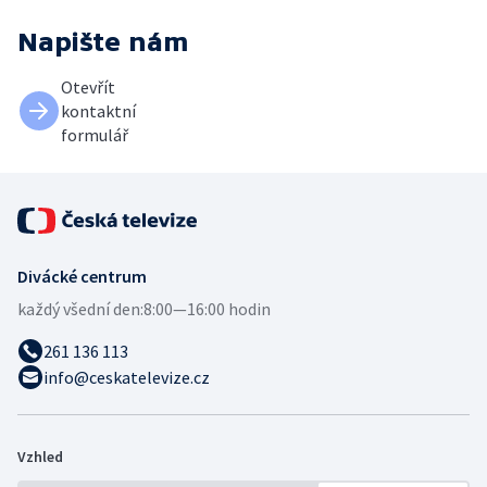
Napište nám
Otevřít
kontaktní
formulář
Divácké centrum
každý všední den:
8:00—16:00 hodin
261 136 113
info@ceskatelevize.cz
Vzhled