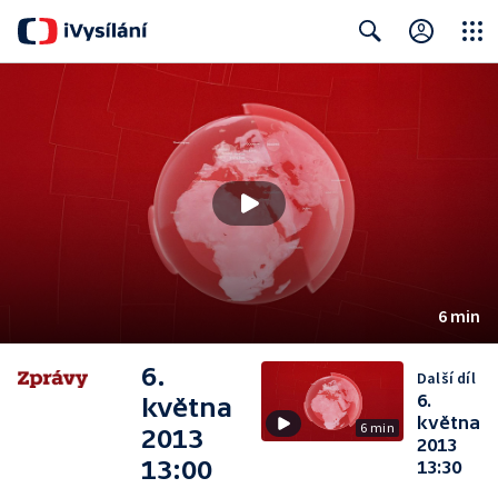
Close
Search
6 min
6.
Další díl
6.
května
května
6 min
2013
2013
13:00
13:30