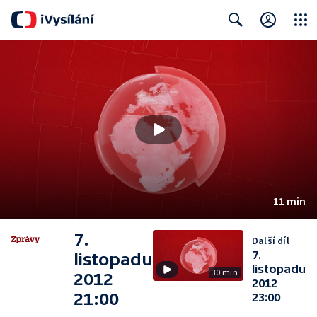
Close
Search
11 min
7.
Další díl
7.
listopadu
listopadu
30 min
2012
2012
21:00
23:00