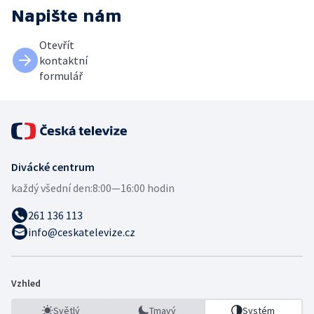
Napište nám
Otevřít
kontaktní
formulář
Divácké centrum
každý všední den:
8:00—16:00 hodin
261 136 113
info@ceskatelevize.cz
Vzhled
Světlý
Tmavý
Systém