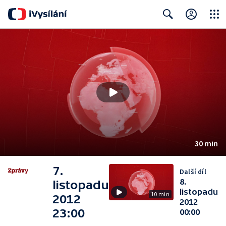
Close
Search
30 min
7.
Další díl
8.
listopadu
listopadu
10 min
2012
2012
23:00
00:00