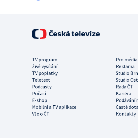
TV program
Pro média
Živé vysílání
Reklama
TV poplatky
Studio Br
Teletext
Studio Os
Podcasty
Rada ČT
Počasí
Kariéra
E-shop
Podávání 
Mobilní a TV aplikace
Časté dot
Vše o ČT
Kontakty