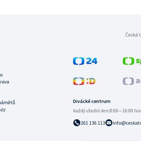
Česká t
no
trava
Divácké centrum
námětů
azy
každý všední den:
8:00—16:00 ho
261 136 113
info@ceskate