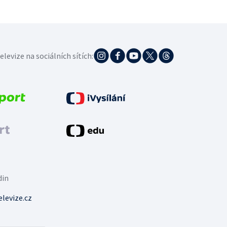
elevize na sociálních sítích:
din
levize.cz