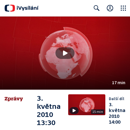
Close
Search
17 min
3.
Další díl
3.
května
května
15 min
2010
2010
13:30
14:00