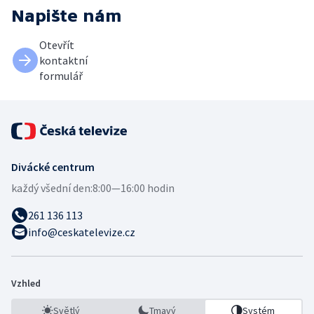
Napište nám
Otevřít
kontaktní
formulář
Divácké centrum
každý všední den:
8:00—16:00 hodin
261 136 113
info@ceskatelevize.cz
Vzhled
Světlý
Tmavý
Systém