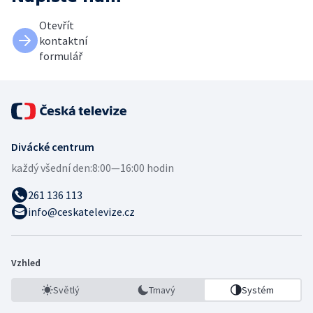
Otevřít
kontaktní
formulář
Divácké centrum
každý všední den:
8:00—16:00 hodin
261 136 113
info@ceskatelevize.cz
Vzhled
Světlý
Tmavý
Systém