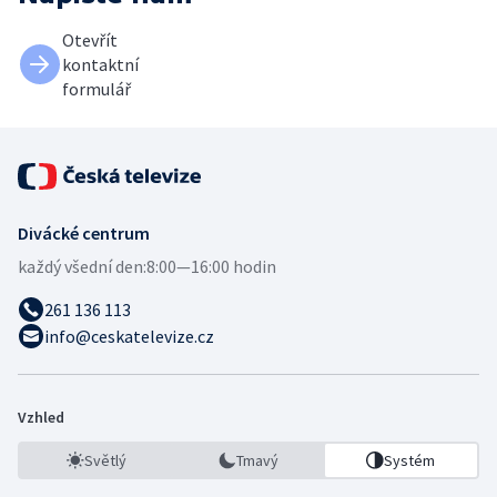
Otevřít
kontaktní
formulář
Divácké centrum
každý všední den:
8:00—16:00 hodin
261 136 113
info@ceskatelevize.cz
Vzhled
Světlý
Tmavý
Systém