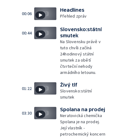
Headlines
00:06
Přehled zpráv
Slovensko:státní
00:44
smutek
Na Slovensku právě v
tuto chvíli začíná
24hodinový státní
smutek za obětí
čtvrteční nehody
armádního letounu.
Živý tlf
01:22
Slovensko:státní
smutek
Spolana na prodej
03:30
Neratovická chemička
Spolana je na prodej.
Její vlastník -
petrochemický koncern