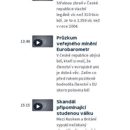
Střelnou zbraň v České
republice vlastní
legálně víc než 310 tisic
lidí. Je to o 2.356 víc než
v roce 2004.
Průzkum
13:46
veřejného mínění
Eurobarometr
V české republice ubývá
lidí, kteří si mslí, že
členství v evropské unii
je dobrá věc. Zatím co
před rokem pozitivně
hodnotila členství v EU
skoro polovina lidí
Skandál
15:15
připomínající
studenou válku
Mezi Ruskem a Británií
vypukl nečekaný