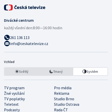
Divácké centrum
každý všední den:
8:00—16:00 hodin
261 136 113
info@ceskatelevize.cz
Vzhled
Světlý
Tmavý
Systém
TV program
Pro média
Živé vysílání
Reklama
TV poplatky
Studio Brno
Teletext
Studio Ostrava
Podcasty
Rada ČT