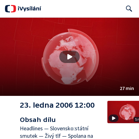
Search
27 min
23. ledna 2006 12:00
Obsah dílu
5 
Headlines — Slovensko:státní
smutek — Živý tlf — Spolana na