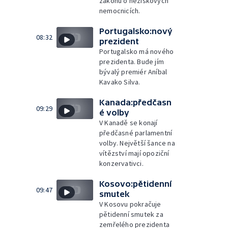
zákonu o neziskových
nemocnicích.
Portugalsko:nový
08:32
prezident
Portugalsko má nového
prezidenta. Bude jím
bývalý premiér Aníbal
Kavako Silva.
Kanada:předčasn
09:29
é volby
V Kanadě se konají
předčasné parlamentní
volby. Největší šance na
vítězství mají opoziční
konzervativci.
Kosovo:pětidenní
09:47
smutek
V Kosovu pokračuje
pětidenní smutek za
zemřelého prezidenta