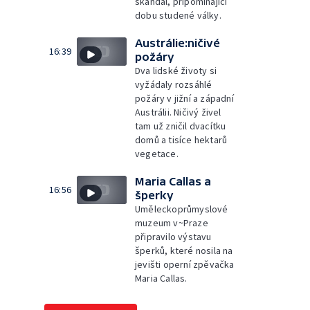
skandál, připomínající
dobu studené války.
Austrálie:ničivé
16:39
požáry
Dva lidské životy si
vyžádaly rozsáhlé
požáry v jižní a západní
Austrálii. Ničivý živel
tam už zničil dvacítku
domů a tisíce hektarů
vegetace.
Maria Callas a
16:56
šperky
Uměleckoprůmyslové
muzeum v~Praze
připravilo výstavu
šperků, které nosila na
jevišti operní zpěvačka
Maria Callas.