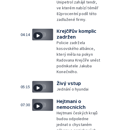
Unipetrol zahájil tendr,
ve kterém nabízí téměř
82procentní podíl této
zadlužené firmy.
Krejčířův komplic
04:14
zadržen
Policie zadržela
kosovského albánce,
který měla na pokyn
Radovana Krejčíře unést
podnikatele Jakuba
Konečného.
Živý vstup
05:15
Jednání o hyundai
Hejtmani o
07:30
nemocnicích
Hejtmani českých krajů
budou odpoledne
jednat o chystaném