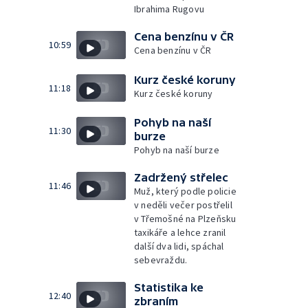
Ibrahima Rugovu
Cena benzínu v ČR
10:59
Cena benzínu v ČR
Kurz české koruny
11:18
Kurz české koruny
Pohyb na naší
11:30
burze
Pohyb na naší burze
Zadržený střelec
11:46
Muž, který podle policie
v neděli večer postřelil
v Třemošné na Plzeňsku
taxikáře a lehce zranil
další dva lidi, spáchal
sebevraždu.
Statistika ke
12:40
zbraním