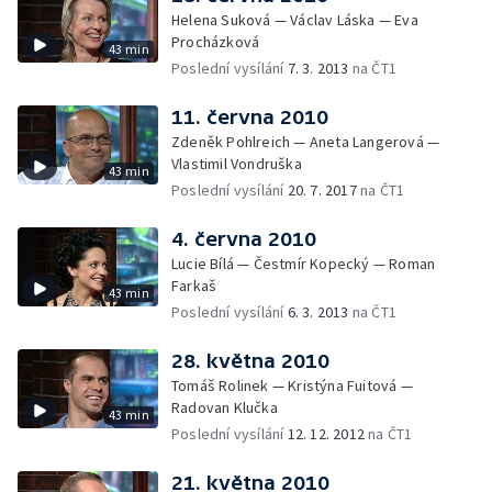
Helena Suková — Václav Láska — Eva
Procházková
43 min
Poslední vysílání
7. 3. 2013
na ČT1
11. června 2010
Zdeněk Pohlreich — Aneta Langerová —
Vlastimil Vondruška
43 min
Poslední vysílání
20. 7. 2017
na ČT1
4. června 2010
Lucie Bílá — Čestmír Kopecký — Roman
Farkaš
43 min
Poslední vysílání
6. 3. 2013
na ČT1
28. května 2010
Tomáš Rolinek — Kristýna Fuitová —
Radovan Klučka
43 min
Poslední vysílání
12. 12. 2012
na ČT1
21. května 2010