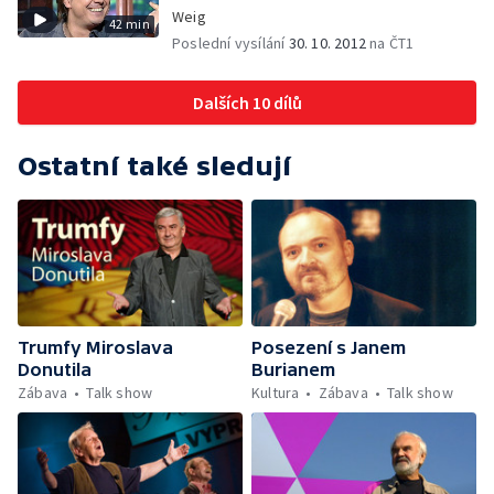
Weig
42 min
Poslední vysílání
30. 10. 2012
na ČT1
Dalších 10 dílů
Ostatní také sledují
Trumfy Miroslava
Posezení s Janem
Donutila
Burianem
Zábava
Talk show
Kultura
Zábava
Talk show