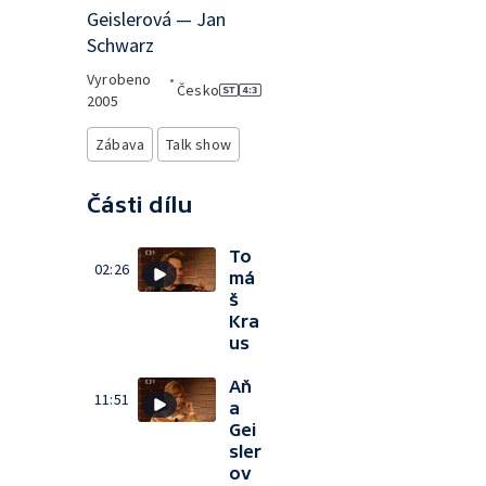
Geislerová — Jan
Schwarz
Vyrobeno
•
Česko
2005
Zábava
Talk show
Části dílu
To
02:26
má
š
Kra
us
Aň
11:51
a
Gei
sler
ov