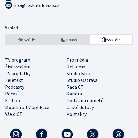
info@ceskatelevize.cz
Vzhled
Světlý
Tmavý
Systém
TV program
Pro média
Živé vysílání
Reklama
TV poplatky
Studio Brno
Teletext
Studio Ostrava
Podcasty
Rada ČT
Počasí
Kariéra
E-shop
Podávání námětů
Mobilní a TV aplikace
Časté dotazy
Vše o ČT
Kontakty