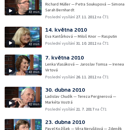
Richard Müller — Petra Soukupová — Simona
Sarah Bernhardt
43 min
Poslední vysílání
27. 11. 2012
na ČT1
14. května 2010
Eva Kantůrková — Miloš Knor — Rasputin
Poslední vysílání
31. 10. 2012
na ČT1
43 min
7. května 2010
Lenka Vlasáková — Jaroslav Tomsa — Irenea
Virtová
43 min
Poslední vysílání
26. 11. 2012
na ČT1
30. dubna 2010
Ladislav Chudík — Tereza Pergnerová —
Markéta Vostrá
42 min
Poslední vysílání
21. 7. 2017
na ČT1
23. dubna 2010
Pavel Kožíšek — Věra Nerušilová — Zdeněk