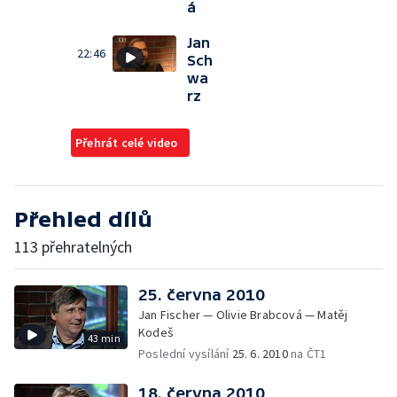
á
Jan
22:46
Sch
wa
rz
Přehrát celé video
Přehled dílů
113 přehratelných
25. června 2010
Jan Fischer — Olivie Brabcová — Matěj
Kodeš
43 min
Poslední vysílání
25. 6. 2010
na ČT1
18. června 2010