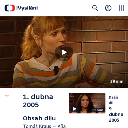
Close
Search
39 min
1. dubna
Další
díl
2005
9.
39 min
dubna
Obsah dílu
2005
Tomáš Kraus — Aňa