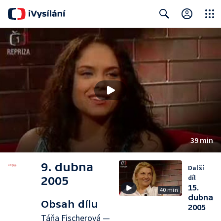
Close
Search
39 min
9. dubna
Další
díl
2005
15.
40 min
dubna
Obsah dílu
2005
Táňa Fischerová —