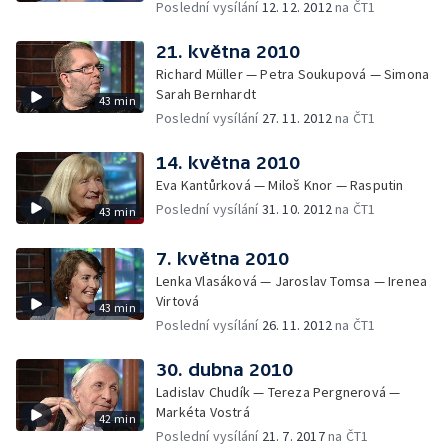
Poslední vysílání
12. 12. 2012
na ČT1
21. května 2010
Richard Müller — Petra Soukupová — Simona
Sarah Bernhardt
43 min
Poslední vysílání
27. 11. 2012
na ČT1
14. května 2010
Eva Kantůrková — Miloš Knor — Rasputin
Poslední vysílání
31. 10. 2012
na ČT1
43 min
7. května 2010
Lenka Vlasáková — Jaroslav Tomsa — Irenea
Virtová
43 min
Poslední vysílání
26. 11. 2012
na ČT1
30. dubna 2010
Ladislav Chudík — Tereza Pergnerová —
Markéta Vostrá
42 min
Poslední vysílání
21. 7. 2017
na ČT1