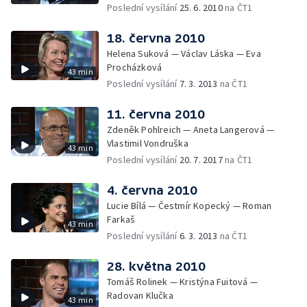
Poslední vysílání
25. 6. 2010
na ČT1
18. června 2010
Helena Suková — Václav Láska — Eva
Procházková
43 min
Poslední vysílání
7. 3. 2013
na ČT1
11. června 2010
Zdeněk Pohlreich — Aneta Langerová —
Vlastimil Vondruška
43 min
Poslední vysílání
20. 7. 2017
na ČT1
4. června 2010
Lucie Bílá — Čestmír Kopecký — Roman
Farkaš
43 min
Poslední vysílání
6. 3. 2013
na ČT1
28. května 2010
Tomáš Rolinek — Kristýna Fuitová —
Radovan Klučka
43 min