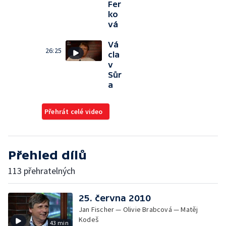
Fer
ko
vá
Vá
26:25
cla
v
Sůr
a
Přehrát celé video
Přehled dílů
113 přehratelných
25. června 2010
Jan Fischer — Olivie Brabcová — Matěj
Kodeš
43 min