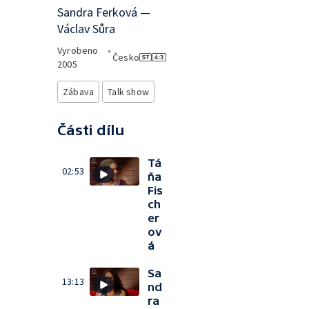
Sandra Ferková —
Václav Sůra
Vyrobeno
•
Česko
2005
Zábava
Talk show
Části dílu
Tá
02:53
ňa
Fis
ch
er
ov
á
Sa
13:13
nd
ra