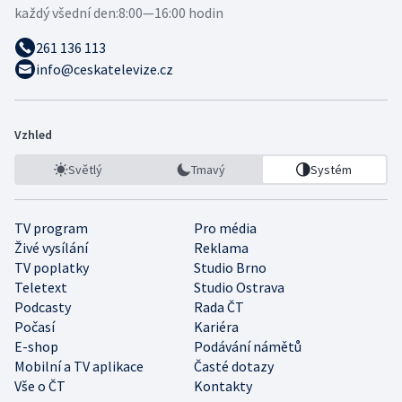
každý všední den:
8:00—16:00 hodin
261 136 113
info@ceskatelevize.cz
Vzhled
Světlý
Tmavý
Systém
TV program
Pro média
Živé vysílání
Reklama
TV poplatky
Studio Brno
Teletext
Studio Ostrava
Podcasty
Rada ČT
Počasí
Kariéra
E-shop
Podávání námětů
Mobilní a TV aplikace
Časté dotazy
Vše o ČT
Kontakty