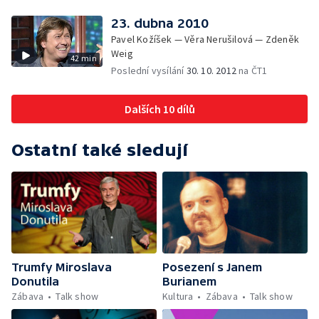
23. dubna 2010
Pavel Kožíšek — Věra Nerušilová — Zdeněk
Weig
42 min
Poslední vysílání
30. 10. 2012
na ČT1
Dalších 10 dílů
Ostatní také sledují
Trumfy Miroslava
Posezení s Janem
Donutila
Burianem
Zábava
Talk show
Kultura
Zábava
Talk show