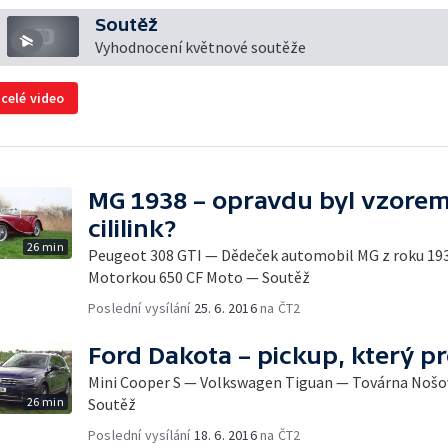
Soutěž
Vyhodnocení květnové soutěže
 celé video
MG 1938 – opravdu byl vzorem
cililink?
26 min
Peugeot 308 GTI — Dědeček automobil MG z roku 19
Motorkou 650 CF Moto — Soutěž
Poslední vysílání
25. 6. 2016
na ČT2
Ford Dakota – pickup, který p
Mini Cooper S — Volkswagen Tiguan — Továrna Nošo
26 min
Soutěž
Poslední vysílání
18. 6. 2016
na ČT2