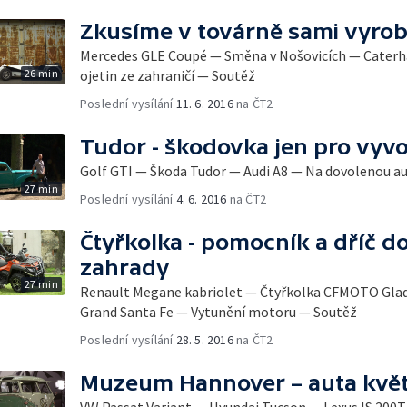
Zkusíme v továrně sami vyrob
Mercedes GLE Coupé — Směna v Nošovicích — Cater
26 min
ojetin ze zahraničí — Soutěž
Poslední vysílání
11. 6. 2016
na ČT2
Tudor - škodovka jen pro vyv
Golf GTI — Škoda Tudor — Audi A8 — Na dovolenou 
27 min
Poslední vysílání
4. 6. 2016
na ČT2
Čtyřkolka - pomocník a dříč do
zahrady
27 min
Renault Megane kabriolet — Čtyřkolka CFMOTO Glad
Grand Santa Fe — Vytunění motoru — Soutěž
Poslední vysílání
28. 5. 2016
na ČT2
Muzeum Hannover – auta květ