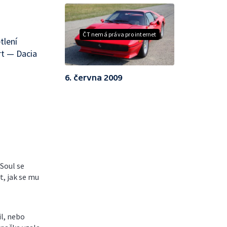
ČT nemá práva pro internet
tlení
t — Dacia
6. června 2009
 Soul se
t, jak se mu
l, nebo