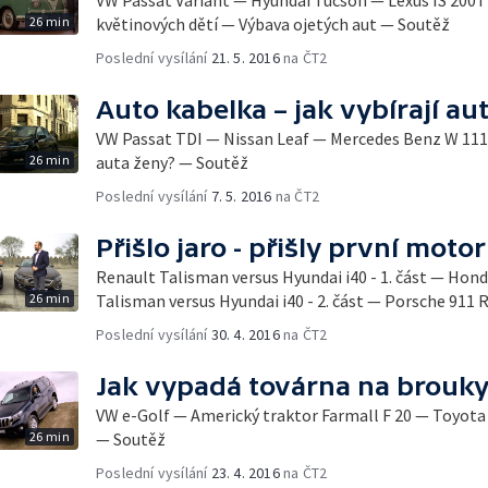
VW Passat Variant — Hyundai Tucson — Lexus IS 200
26 min
květinových dětí — Výbava ojetých aut — Soutěž
Poslední vysílání
21. 5. 2016
na ČT2
Auto kabelka – jak vybírají au
VW Passat TDI — Nissan Leaf — Mercedes Benz W 111 —
26 min
auta ženy? — Soutěž
Poslední vysílání
7. 5. 2016
na ČT2
Přišlo jaro - přišly první moto
Renault Talisman versus Hyundai i40 - 1. část — Hon
26 min
Talisman versus Hyundai i40 - 2. část — Porsche 911 
Poslední vysílání
30. 4. 2016
na ČT2
Jak vypadá továrna na brouk
VW e-Golf — Americký traktor Farmall F 20 — Toyota 
26 min
— Soutěž
Poslední vysílání
23. 4. 2016
na ČT2