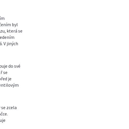
ším
čením byl
zu, která se
ovedením
. V jiných
uje do své
ř se
řed je
ventilovým
 se zcela
čce.
uje