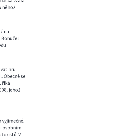
značka vzala
o něhož
už na
. Bohužel
vdu
ovat hru
il. Obecně se
 říká
008, jehož
m vyjímečné.
si osobním
toristů. V