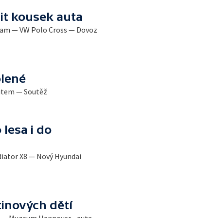
it kousek auta
ham — VW Polo Cross — Dovoz
olené
autem — Soutěž
 lesa i do
iator X8 — Nový Hyundai
inových dětí