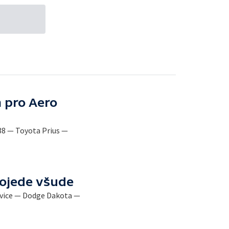
 pro Aero
38 — Toyota Prius —
rojede všude
vice — Dodge Dakota —