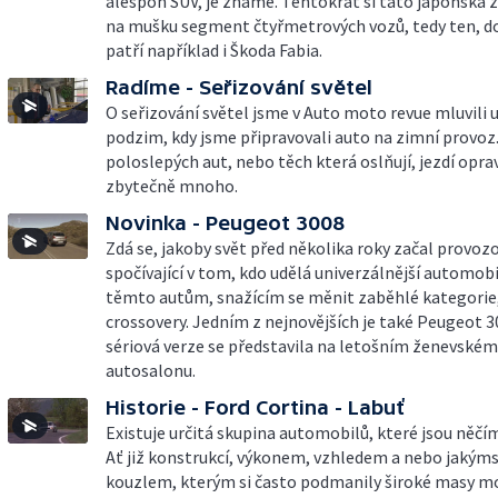
alespoň SUV, je známé. Tentokrát si tato japonská 
na mušku segment čtyřmetrových vozů, tedy ten, d
patří například i Škoda Fabia.
Radíme - Seřizování světel
O seřizování světel jsme v Auto moto revue mluvili 
podzim, kdy jsme připravovali auto na zimní provoz
poloslepých aut, nebo těch která oslňují, jezdí opra
zbytečně mnoho.
Novinka - Peugeot 3008
Zdá se, jakoby svět před několika roky začal provoz
spočívající v tom, kdo udělá univerzálnější automob
těmto autům, snažícím se měnit zaběhlé kategorie,
crossovery. Jedním z nejnovějších je také Peugeot 3
sériová verze se představila na letošním ženevském
autosalonu.
Historie - Ford Cortina - Labuť
Existuje určitá skupina automobilů, které jsou něčí
Ať již konstrukcí, výkonem, vzhledem a nebo jakým
kouzlem, kterým si často podmanily široké masy mo