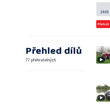
24:05
Přehrát
Přehled dílů
77 přehratelných