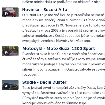
našem miniseriálu se podíváme na některé z nich.
Novinka - Suzuki Alto
O Suzuki Alto je možné říci, že je tradičním nejmen
modelem své značky. První automobil s tímto ozna
představen již v roce 1979. Nová generace tohoto vo
představila v roce 2008 a je v pořadí již sedmým pr
tohoto modelu, se v České republice ještě neprodává
evropských zemích a hlavně v Asii však ano.
Motocykl - Moto Guzzi 1200 Sport
Dvanáctistovka Moto Guzzi s označením Sport vstup
čtvrté sezóny a zatímco zvenčí je skoro stejná, uvnit
modernizace podepsala výraznou měrou. Krokem vp
silnější motor s označením Quattrovalvole se čtyř
rozvodem.
Studie - Dacia Duster
Toto je snad první koncepční vůz značky Dacia, který
vymyká současnému uvažování o této rumunské zna
Důmyslně navržené auto na první pohled jasně evok
koncepci dvoudveřového terénního kupé.