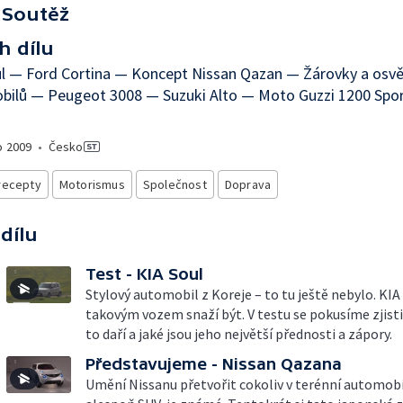
Soutěž
h dílu
l — Ford Cortina — Koncept Nissan Qazan — Žárovky a osvě
bilů — Peugeot 3008 — Suzuki Alto — Moto Guzzi 1200 Spor
o
2009
•
Česko
recepty
Motorismus
Společnost
Doprava
 dílu
Test - KIA Soul
Stylový automobil z Koreje – to tu ještě nebylo. KIA
takovým vozem snaží být. V testu se pokusíme zjisti
to daří a jaké jsou jeho největší přednosti a zápory.
Představujeme - Nissan Qazana
Umění Nissanu přetvořit cokoliv v terénní automobi