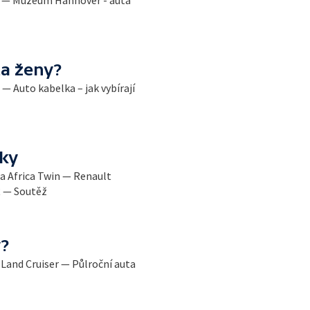
T — Muzeum Hannover - auta
ta ženy?
 Auto kabelka – jak vybírají
rky
da Africa Twin — Renault
R — Soutěž
y?
Land Cruiser — Půlroční auta