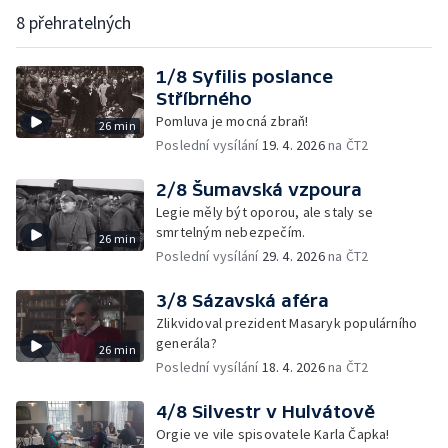
8 přehratelných
1/8 Syfilis poslance
Stříbrného
Pomluva je mocná zbraň!
26 min
Poslední vysílání
19. 4. 2026
na ČT2
2/8 Šumavská vzpoura
Legie měly být oporou, ale staly se
smrtelným nebezpečím.
26 min
Poslední vysílání
29. 4. 2026
na ČT2
3/8 Sázavská aféra
Zlikvidoval prezident Masaryk populárního
generála?
26 min
Poslední vysílání
18. 4. 2026
na ČT2
4/8 Silvestr v Hulvátově
Orgie ve vile spisovatele Karla Čapka!