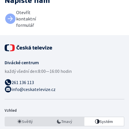
Napište nám
Otevřít
kontaktní
formulář
Divácké centrum
každý všední den:
8:00—16:00 hodin
261 136 113
info@ceskatelevize.cz
Vzhled
Světlý
Tmavý
Systém