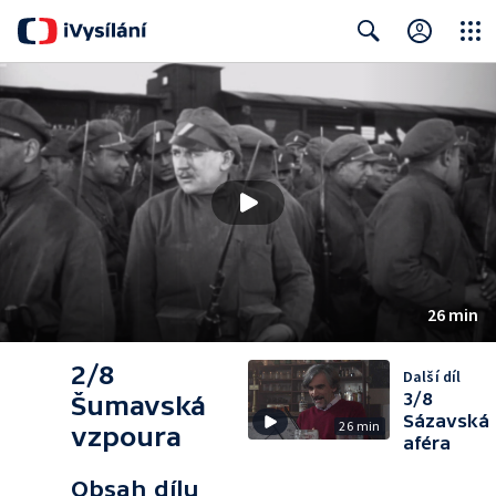
Close
Search
26 min
2/8
Další díl
3/8
Šumavská
Sázavská
26 min
vzpoura
aféra
Obsah dílu