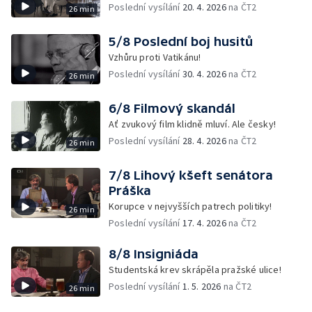
Poslední vysílání
20. 4. 2026
na ČT2
26 min
5/8 Poslední boj husitů
Vzhůru proti Vatikánu!
Poslední vysílání
30. 4. 2026
na ČT2
26 min
6/8 Filmový skandál
Ať zvukový film klidně mluví. Ale česky!
Poslední vysílání
28. 4. 2026
na ČT2
26 min
7/8 Lihový kšeft senátora
Práška
Korupce v nejvyšších patrech politiky!
26 min
Poslední vysílání
17. 4. 2026
na ČT2
8/8 Insigniáda
Studentská krev skrápěla pražské ulice!
Poslední vysílání
1. 5. 2026
na ČT2
26 min