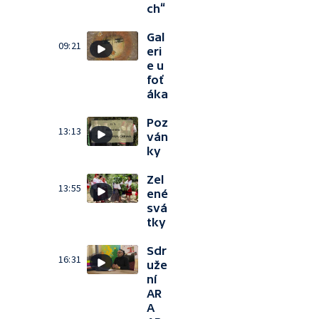
ch“
Gal
09:21
eri
e u
foť
áka
Poz
13:13
ván
ky
Zel
13:55
ené
svá
tky
Sdr
16:31
uže
ní
AR
A