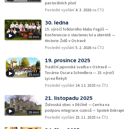
pastorálních písní
Poslední vysílání
4. 3. 2026
na ČT2
30. ledna
15. výročí folklorního klubu Fogáš —
Konferencie o vlastenectví a identitě —
26 min
Historie Židů v Ostravě
Poslední vysílání
5. 2. 2026
na ČT2
19. prosince 2025
Tradiční japonská svatba v Ostravě —
Továrna Oscara Schindlera — 25. výročí
29 min
Lycea Řekyň
Poslední vysílání
24. 12. 2025
na ČT2
21. listopadu 2025
Židovská obec v Děčíně — Centra na
podporu integrace cizinců — Spolek Dokrajin
26 min
Poslední vysílání
25. 11. 2025
na ČT2