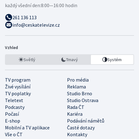
každý všední den:
8:00—16:00 hodin
261 136 113
info@ceskatelevize.cz
Vzhled
Světlý
Tmavý
Systém
TV program
Pro média
Živé vysílání
Reklama
TV poplatky
Studio Brno
Teletext
Studio Ostrava
Podcasty
Rada ČT
Počasí
Kariéra
E-shop
Podávání námětů
Mobilní a TV aplikace
Časté dotazy
Vše o ČT
Kontakty