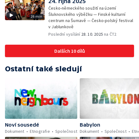
24. října 2025
Česko-německého soužití na území
Šluknovského výběžku — Finské kulturní
26 min
centrum na Šumavě — Česko-polský festival
v Jablunkově
Poslední vysílání
28. 10. 2025
na ČT2
Dalších 10 dílů
Ostatní také sledují
Noví sousedé
Babylon
Dokument
Etnografie
Společnost
Dokument
Společnost
Etn