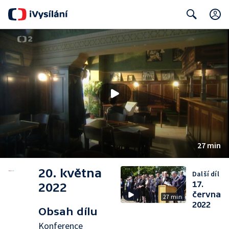
Search
27 min
20. května
Další díl
17.
2022
června
27 min
2022
Obsah dílu
Konference