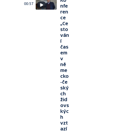
Ko
00:57
nfe
ren
ce
„Ce
sto
ván
í
čas
em
v
ně
me
cko
-če
ský
ch
žid
ovs
kýc
h
vzt
azí