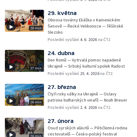
29. května
Obnova továrny Eliáška v Kamenickém
Šenově — Řecké Velikonoce — Těšínské
26 min
Slezsko
Poslední vysílání
4. 6. 2026
na ČT2
24. dubna
Den Romů — Vytrvalá pomoc napadené
Ukrajině — Srbský kulturní spolek Radost
27 min
Poslední vysílání
25. 4. 2026
na ČT2
27. března
Čtyři roky války na Ukrajině — Oslavy
patrona bulharských vinařů — Noah Breuer
26 min
Poslední vysílání
2. 4. 2026
na ČT2
27. února
Osud syrských alávitů — Pětičlenná rodina
cestovatelů — Česko-polský festival
26 min