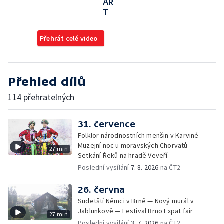
AR
T
Přehrát celé video
Přehled dílů
114 přehratelných
31. července
Folklor národnostních menšin v Karviné —
Muzejní noc u moravských Chorvatů —
27 min
Setkání Řeků na hradě Veveří
Poslední vysílání
7. 8. 2026
na ČT2
26. června
Sudetští Němci v Brně — Nový murál v
Jablunkově — Festival Brno Expat fair
27 min
Poslední vysílání
3. 7. 2026
na ČT2