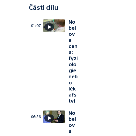
Části dílu
No
01:07
bel
ov
a
cen
a:
fyzi
olo
gie
neb
o
lék
ařs
tví
No
06:36
bel
ov
a