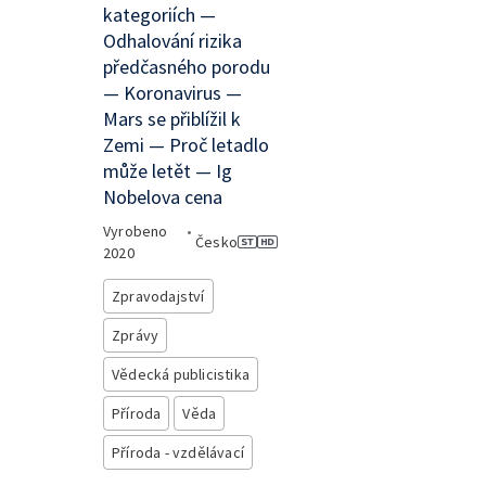
kategoriích —
Odhalování rizika
předčasného porodu
— Koronavirus —
Mars se přiblížil k
Zemi — Proč letadlo
může letět — Ig
Nobelova cena
Vyrobeno
•
Česko
2020
Zpravodajství
Zprávy
Vědecká publicistika
Příroda
Věda
Příroda - vzdělávací