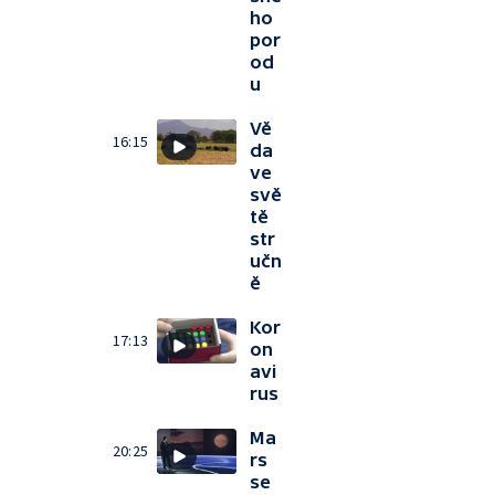
ho
por
od
u
Vě
16:15
da
ve
svě
tě
str
učn
ě
Kor
17:13
on
avi
rus
Ma
20:25
rs
se