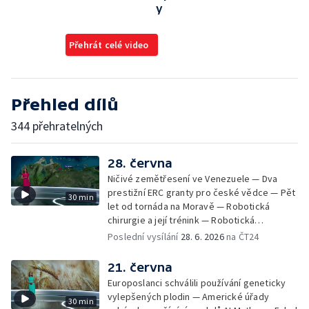
y
Přehrát celé video
Přehled dílů
344 přehratelných
28. června
Ničivé zemětřesení ve Venezuele — Dva
prestižní ERC granty pro české vědce — Pět
30 min
let od tornáda na Moravě — Robotická
chirurgie a její trénink — Robotická
olympiáda studentů medicíny — VR, 3D tisk,
Poslední vysílání
28. 6. 2026
na ČT24
AI a medicína — Prémie Otto Wichterleho —
Aplikace na odhalení poruch paměti v
21. června
domácím prostředí — Projekt na záchranu
Europoslanci schválili používání geneticky
družice NASA — 40 let od velkého měření
vylepšených plodin — Americké úřady
30 min
dopadů černobylské katastrofy na