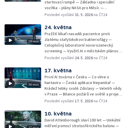
startovací rampě — Základna i speciální
paraastronaut by se měl podívat na
vozítka – plány NASA pro Měsíc —
oběžnou dráhu — Nanoplasty mohou
Meteorologové upravili barvy na teplotních
Poslední vysílání
31. 5. 2026
na ČT24
narušovat ochrannou vrstvu plic — Věda
mapách — Katastrof způsobených počasím
kolem nás: fotický kýchací reflex — Robot
přibývá, díky vědě ale ubývá tragédií —
24. května
Argus s 20 končetinami a 20 "očima"
Zemřel Toman Brod — Zájem o posilující
Pražští lékaři nasadili pacientce proti
dávky vakcín mezi Čechy klesá — Hyde Park
zlatému stafylokokovi bakteriofágy —
29 min
Civilizace: Andrea Ghez — Repelenty proti
Celoplošný laboratorní novorozenecký
komárům je můžou paradoxně přitahovat —
screening — Využití AI v městském plánování
65 let od vyhlášení programu Apollo — Proč
— ChatGPT Plus na Maltě pro všechny
Poslední vysílání
24. 5. 2026
na ČT24
má T. rex tak krátké horní končetiny
zdarma — Šíření eboly — Unikátní pohled na
korálové útesy — Tropické dny v květnu —
17. května
Následky a likvidace havárie v Černobylu —
První AI továrna v Česku — Co víme o
Hyde Park Civilizace: Timothy Snyder — Věda
hantaviru — Česká aplikace Nepanikař —
30 min
kolem nás: bílá barva bříz — Soutěž snímků
Krádež lebky svaté Zdislavy — Veletrh vědy
Mléčné dráhy
v Praze — Bilance požárů ve světě a projevy
klimatických změn — Šíření nebezpečných
Poslední vysílání
17. 5. 2026
na ČT24
plísní napadajících rostliny — Nový pořad ČT
Na dosah — Věda online — Věda kolem nás:
10. května
pylová alergie — Hyde Park Civilizace: řídicí
David Attenborough slaví 100 let — Unikátní
věž Letiště Václava Havla — Netradiční trik
měření pomocí stratosférického balonu —
27 min