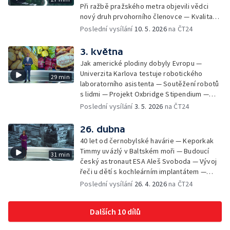
štítovců, jak se bez námahy dostat k
Při ražbě pražského metra objevili vědci
potravě
nový druh prvohorního členovce — Kvalita
doplňků stravy — V krajině rychle přibývá
Poslední vysílání
10. 5. 2026
na ČT24
dusíku i rostlin, které dusík potřebují nejvíc
— Festival Maker Faire — Hyde Park
3. května
Civilizace: Peter Karl Jonason — Věda kolem
Jak americké plodiny dobyly Evropu —
nás: lidský hlas — Proč stoletý David
Univerzita Karlova testuje robotického
29 min
Attenborough nemůže hrát deskové hry?
laboratorního asistenta — Soutěžení robotů
s lidmi — Projekt Oxbridge Stipendium —
Evropa je druhý nejrychleji se oteplující
Poslední vysílání
3. 5. 2026
na ČT24
region na světě — Série Černobyl: stín
atomového věku — Akce Defence Research
26. dubna
Day na FEL ČVUT — Věda kolem nás: maraton
40 let od černobylské havárie — Keporkak
pod dvě hodiny — Hyde Park Civilizace:
Timmy uvázlý v Baltském moři — Budoucí
31 min
Edvard Moser — Dvoubarevný humr
český astronaut ESA Aleš Svoboda — Vývoj
řeči u dětí s kochleárním implantátem —
Podvody pomocí AI — Lego ve stratosféře
Poslední vysílání
26. 4. 2026
na ČT24
Dalších 10 dílů