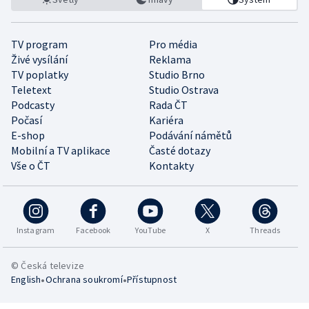
TV program
Pro média
Živé vysílání
Reklama
TV poplatky
Studio Brno
Teletext
Studio Ostrava
Podcasty
Rada ČT
Počasí
Kariéra
E-shop
Podávání námětů
Mobilní a TV aplikace
Časté dotazy
Vše o ČT
Kontakty
Instagram
Facebook
YouTube
X
Threads
© Česká televize
•
•
English
Ochrana soukromí
Přístupnost