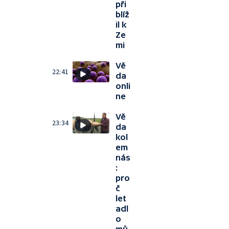
při
blíž
il k
Ze
mi
Vě
22:41
da
onli
ne
Vě
23:34
da
kol
em
nás
:
pro
č
let
adl
o