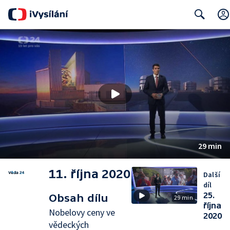
Search
29 min
11. října 2020
Další
díl
25.
Obsah dílu
29 min
října
Nobelovy ceny ve
2020
vědeckých