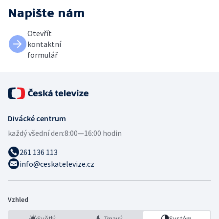
Napište nám
Otevřít
kontaktní
formulář
Divácké centrum
každý všední den:
8:00—16:00 hodin
261 136 113
info@ceskatelevize.cz
Vzhled
Světlý
Tmavý
Systém