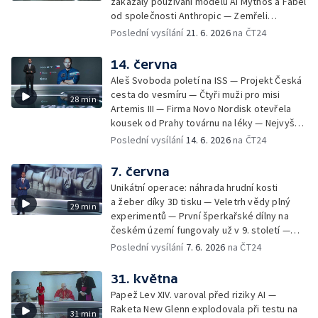
zakázaly používání modelů AI Mythos a Fabel
Československo — První česká družice
od společnosti Anthropic — Zemřeli
navržená a sestavená výhradně studenty —
neurolog Ivan Rektor a odborník na ochranu
Poslední vysílání
21. 6. 2026
na ČT24
AI olympiáda dětí — Věda kolem nás: pokusy
přírody Pavel Kindlmann — Velkým savcům v
zaměřené na počasí a atmosférické jevy
ČR se daří díky jejich migraci — Do české
14. června
krajiny se vrací kočka divoká, vědci jim
Aleš Svoboda poletí na ISS — Projekt Česká
nasazují GPS obojky — Katedrála na
cesta do vesmíru — Čtyři muži pro misi
28 min
Pražském hradě má nové varhany — V
Artemis III — Firma Novo Nordisk otevřela
Sherwoodu odumřel tisíciletý dub Robina
kousek od Prahy továrnu na léky — Nejvyšší
Hooda — Záchrana památných stromů v
kostelní věž světa v Barceloně —
Poslední vysílání
14. 6. 2026
na ČT24
Česku — Barack Obama otevřel v Chicagu
Archeologové zkoumají podzemí u Notre-
své prezidentské centrum — Nový díl
Dame — Nově objevené dokumenty o Miladě
7. června
pořadu Na dosah na téma vztahy se natáčel
Horákové — Věda kolem nás: závislost na
na Rock for People — Akce, která propojila
Unikátní operace: náhrada hrudní kosti
cigaretách — Evropská vesmírná mise s
nadané studenty s etablovanými vědci —
a žeber díky 3D tisku — Veletrh vědy plný
29 min
českou stopou
Věda online — Národní muzeum získalo
experimentů — První šperkařské dílny na
mimořádnou sbírku vědce Františka
českém území fungovaly už v 9. století —
Vejmělky — Letní slunovrat
Archeologické léto — Novorozenecký
Poslední vysílání
7. 6. 2026
na ČT24
screening na vzácná onemocnění se bude
rozšiřovat — Výzkum léku na mozkový nádor
31. května
DIPG u dětí — Stále větší kroupy kvůli
Papež Lev XIV. varoval před riziky AI —
klimatické změně — Motýlí půlhodinka —
Raketa New Glenn explodovala při testu na
31 min
Hmyz roku 2026: kudlanka — První