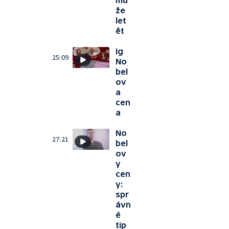
mů
že
let
ět
Ig
25:09
No
bel
ov
a
cen
a
No
27:21
bel
ov
y
cen
y:
spr
ávn
é
tip