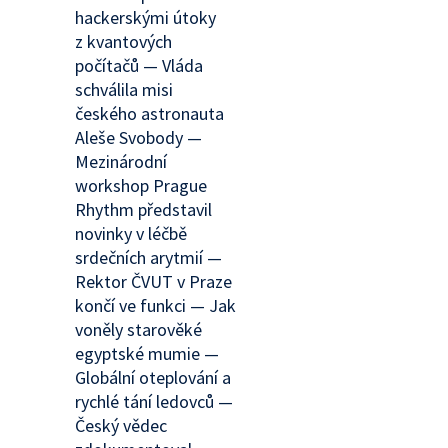
hackerskými útoky
z kvantových
počítačů — Vláda
schválila misi
českého astronauta
Aleše Svobody —
Mezinárodní
workshop Prague
Rhythm představil
novinky v léčbě
srdečních arytmií —
Rektor ČVUT v Praze
končí ve funkci — Jak
voněly starověké
egyptské mumie —
Globální oteplování a
rychlé tání ledovců —
Český vědec