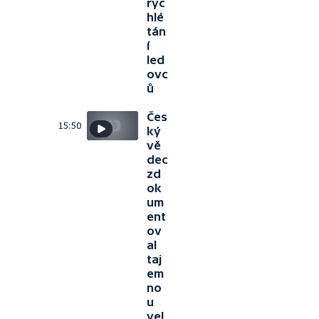
ryc
hlé
tán
í
led
ovc
ů
Čes
15:50
ký
vě
dec
zd
ok
um
ent
ov
al
taj
em
no
u
vel