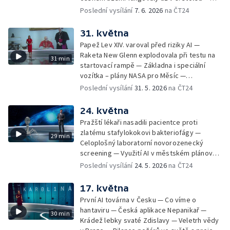
Vejmělky — Letní slunovrat
Archeologické léto — Novorozenecký
Poslední vysílání
7. 6. 2026
na ČT24
screening na vzácná onemocnění se bude
rozšiřovat — Výzkum léku na mozkový nádor
31. května
DIPG u dětí — Stále větší kroupy kvůli
Papež Lev XIV. varoval před riziky AI —
klimatické změně — Motýlí půlhodinka —
Raketa New Glenn explodovala při testu na
31 min
Hmyz roku 2026: kudlanka — První
startovací rampě — Základna i speciální
paraastronaut by se měl podívat na
vozítka – plány NASA pro Měsíc —
oběžnou dráhu — Nanoplasty mohou
Meteorologové upravili barvy na teplotních
Poslední vysílání
31. 5. 2026
na ČT24
narušovat ochrannou vrstvu plic — Věda
mapách — Katastrof způsobených počasím
kolem nás: fotický kýchací reflex — Robot
přibývá, díky vědě ale ubývá tragédií —
24. května
Argus s 20 končetinami a 20 "očima"
Zemřel Toman Brod — Zájem o posilující
Pražští lékaři nasadili pacientce proti
dávky vakcín mezi Čechy klesá — Hyde Park
zlatému stafylokokovi bakteriofágy —
29 min
Civilizace: Andrea Ghez — Repelenty proti
Celoplošný laboratorní novorozenecký
komárům je můžou paradoxně přitahovat —
screening — Využití AI v městském plánování
65 let od vyhlášení programu Apollo — Proč
— ChatGPT Plus na Maltě pro všechny
Poslední vysílání
24. 5. 2026
na ČT24
má T. rex tak krátké horní končetiny
zdarma — Šíření eboly — Unikátní pohled na
korálové útesy — Tropické dny v květnu —
17. května
Následky a likvidace havárie v Černobylu —
První AI továrna v Česku — Co víme o
Hyde Park Civilizace: Timothy Snyder — Věda
hantaviru — Česká aplikace Nepanikař —
30 min
kolem nás: bílá barva bříz — Soutěž snímků
Krádež lebky svaté Zdislavy — Veletrh vědy
Mléčné dráhy