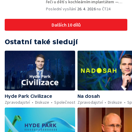
řeči u dětí s kochleárním implantátem —
Podvody pomocí AI — Lego ve stratosféře
Poslední vysílání
26. 4. 2026
na ČT24
Dalších 10 dílů
Ostatní také sledují
Hyde Park Civilizace
Na dosah
Zpravodajství
Diskuze
Společnost
Zpravodajství
Diskuze
Sp