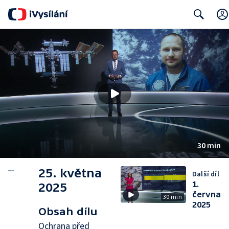
Search
30 min
25. května
Další díl
1.
2025
června
30 min
2025
Obsah dílu
Ochrana před