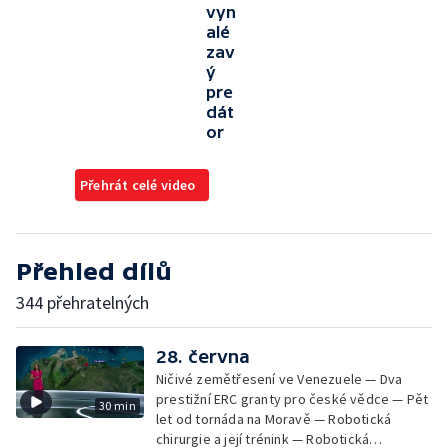
vyn
alé
zav
ý
pre
dát
or
Přehrát celé video
Přehled dílů
344 přehratelných
28. června
Ničivé zemětřesení ve Venezuele — Dva
prestižní ERC granty pro české vědce — Pět
30 min
let od tornáda na Moravě — Robotická
chirurgie a její trénink — Robotická