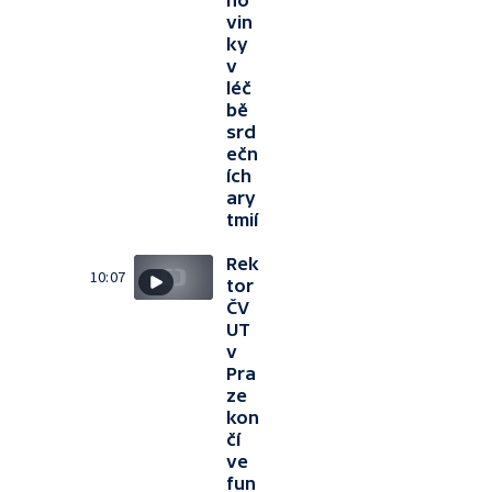
no
vin
ky
v
léč
bě
srd
ečn
ích
ary
tmií
Rek
10:07
tor
ČV
UT
v
Pra
ze
kon
čí
ve
fun