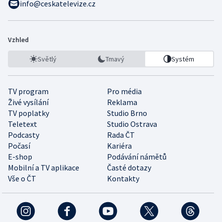
info@ceskatelevize.cz
Vzhled
Světlý
Tmavý
Systém
TV program
Pro média
Živé vysílání
Reklama
TV poplatky
Studio Brno
Teletext
Studio Ostrava
Podcasty
Rada ČT
Počasí
Kariéra
E-shop
Podávání námětů
Mobilní a TV aplikace
Časté dotazy
Vše o ČT
Kontakty