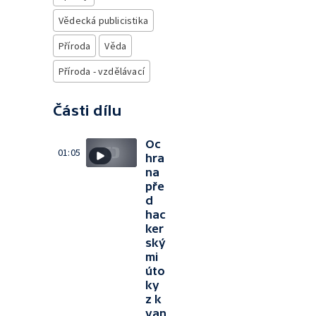
Vědecká publicistika
Příroda
Věda
Příroda - vzdělávací
Části dílu
Oc
01:05
hra
na
pře
d
hac
ker
ský
mi
úto
ky
z k
van