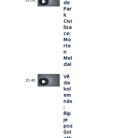
23:09
de
Par
k
Civi
liza
ce:
Mo
rte
n
Mel
dal
Vě
25:40
da
kol
em
nás
:
Říp
je
poz
ůst