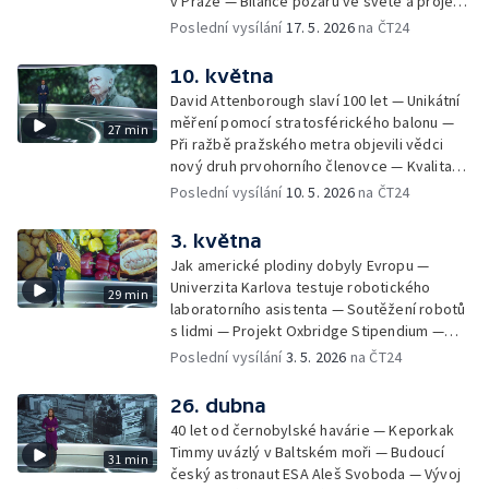
v Praze — Bilance požárů ve světě a projevy
klimatických změn — Šíření nebezpečných
Poslední vysílání
17. 5. 2026
na ČT24
plísní napadajících rostliny — Nový pořad ČT
Na dosah — Věda online — Věda kolem nás:
10. května
pylová alergie — Hyde Park Civilizace: řídicí
David Attenborough slaví 100 let — Unikátní
věž Letiště Václava Havla — Netradiční trik
měření pomocí stratosférického balonu —
27 min
štítovců, jak se bez námahy dostat k
Při ražbě pražského metra objevili vědci
potravě
nový druh prvohorního členovce — Kvalita
doplňků stravy — V krajině rychle přibývá
Poslední vysílání
10. 5. 2026
na ČT24
dusíku i rostlin, které dusík potřebují nejvíc
— Festival Maker Faire — Hyde Park
3. května
Civilizace: Peter Karl Jonason — Věda kolem
Jak americké plodiny dobyly Evropu —
nás: lidský hlas — Proč stoletý David
Univerzita Karlova testuje robotického
29 min
Attenborough nemůže hrát deskové hry?
laboratorního asistenta — Soutěžení robotů
s lidmi — Projekt Oxbridge Stipendium —
Evropa je druhý nejrychleji se oteplující
Poslední vysílání
3. 5. 2026
na ČT24
region na světě — Série Černobyl: stín
atomového věku — Akce Defence Research
26. dubna
Day na FEL ČVUT — Věda kolem nás: maraton
40 let od černobylské havárie — Keporkak
pod dvě hodiny — Hyde Park Civilizace:
Timmy uvázlý v Baltském moři — Budoucí
31 min
Edvard Moser — Dvoubarevný humr
český astronaut ESA Aleš Svoboda — Vývoj