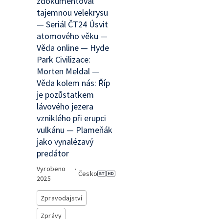
zdokumentoval
tajemnou velekrysu
— Seriál ČT24 Úsvit
atomového věku —
Věda online — Hyde
Park Civilizace:
Morten Meldal —
Věda kolem nás: Říp
je pozůstatkem
lávového jezera
vzniklého při erupci
vulkánu — Plameňák
jako vynalézavý
predátor
Vyrobeno
•
Česko
2025
Zpravodajství
Zprávy