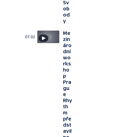
Sv
ob
od
y
Me
07:02
zin
áro
dní
wo
rks
ho
p
Pra
gu
e
Rhy
th
m
pře
dst
avil