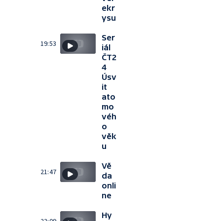
ekr
ysu
Ser
19:53
iál
ČT2
4
Úsv
it
ato
mo
véh
o
věk
u
Vě
21:47
da
onli
ne
Hy