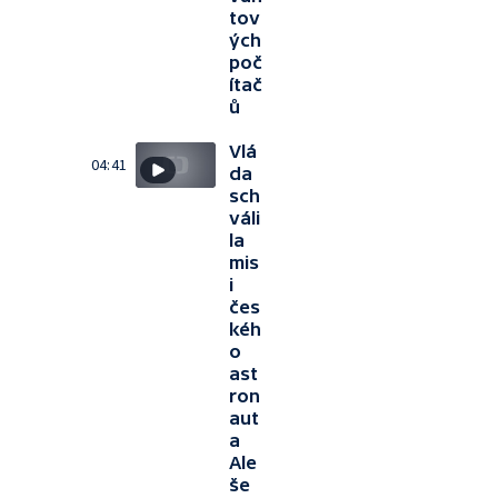
tov
ých
poč
ítač
ů
Vlá
04:41
da
sch
váli
la
mis
i
čes
kéh
o
ast
ron
aut
a
Ale
še