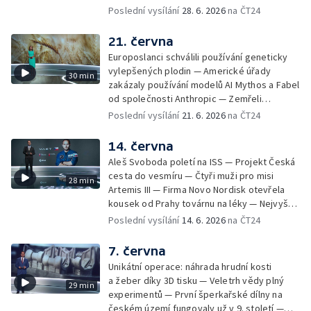
olympiáda studentů medicíny — VR, 3D tisk,
Poslední vysílání
28. 6. 2026
na ČT24
AI a medicína — Prémie Otto Wichterleho —
Aplikace na odhalení poruch paměti v
21. června
domácím prostředí — Projekt na záchranu
Europoslanci schválili používání geneticky
družice NASA — 40 let od velkého měření
vylepšených plodin — Americké úřady
30 min
dopadů černobylské katastrofy na
zakázaly používání modelů AI Mythos a Fabel
Československo — První česká družice
od společnosti Anthropic — Zemřeli
navržená a sestavená výhradně studenty —
neurolog Ivan Rektor a odborník na ochranu
Poslední vysílání
21. 6. 2026
na ČT24
AI olympiáda dětí — Věda kolem nás: pokusy
přírody Pavel Kindlmann — Velkým savcům v
zaměřené na počasí a atmosférické jevy
ČR se daří díky jejich migraci — Do české
14. června
krajiny se vrací kočka divoká, vědci jim
Aleš Svoboda poletí na ISS — Projekt Česká
nasazují GPS obojky — Katedrála na
cesta do vesmíru — Čtyři muži pro misi
28 min
Pražském hradě má nové varhany — V
Artemis III — Firma Novo Nordisk otevřela
Sherwoodu odumřel tisíciletý dub Robina
kousek od Prahy továrnu na léky — Nejvyšší
Hooda — Záchrana památných stromů v
kostelní věž světa v Barceloně —
Poslední vysílání
14. 6. 2026
na ČT24
Česku — Barack Obama otevřel v Chicagu
Archeologové zkoumají podzemí u Notre-
své prezidentské centrum — Nový díl
Dame — Nově objevené dokumenty o Miladě
7. června
pořadu Na dosah na téma vztahy se natáčel
Horákové — Věda kolem nás: závislost na
na Rock for People — Akce, která propojila
Unikátní operace: náhrada hrudní kosti
cigaretách — Evropská vesmírná mise s
nadané studenty s etablovanými vědci —
a žeber díky 3D tisku — Veletrh vědy plný
29 min
českou stopou
Věda online — Národní muzeum získalo
experimentů — První šperkařské dílny na
mimořádnou sbírku vědce Františka
českém území fungovaly už v 9. století —