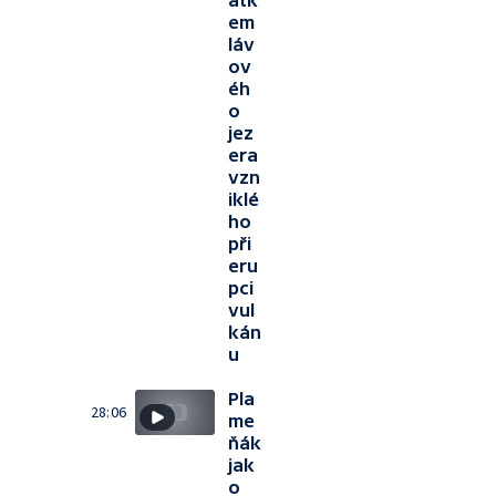
atk
em
láv
ov
éh
o
jez
era
vzn
iklé
ho
při
eru
pci
vul
kán
u
Pla
28:06
me
ňák
jak
o