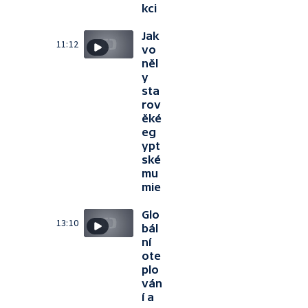
kci
Jak
11:12
vo
něl
y
sta
rov
ěké
eg
ypt
ské
mu
mie
Glo
13:10
bál
ní
ote
plo
ván
í a