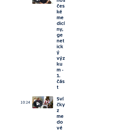
nos
čes
ké
me
dicí
ny,
ge
net
ick
ý
výz
ku
m -
1.
čás
t
Sví
10:24
čky
z
me
do
vé