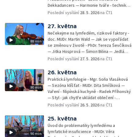
Dekkadancers — Harmonie tváře - techniky
přírodního omlazení - Martina Kavecká —
Poslední vysílání
28. 5. 2026
na ČT1
Historické ohlédnutí - seriál Kamenný řád -
Petr Bednařík — Počasí s Michalem Žákem
27. května
Nečekejme na lymfedém, rizikové faktory -
doc. MUDr. Martin Wald — Jak se vypořádat
88 min
se změnou v životě - PhDr. Tereza Ševčíková
— Jitka Hosprová — Šimon Bilina — Jedlá
zahrada - Petra Matějková — Kulturní tipy
Poslední vysílání
27. 5. 2026
na ČT1
26. května
Praktická lymfologie - Mgr. Soňa Vlasáková
— Sezóna klíšťat - MUDr. Dita Smíšková —
90 min
Vaření - filipínská kuchyně - Radek Příhonský
— Styl - jak chytře ukládat oblečení -
Veronika Slaninová — Běháme s dětmi - jak
Poslední vysílání
26. 5. 2026
na ČT1
neztratit motivaci - Přemysl Vida a Babeta
Schneiderová — Colours of Ostrava - Filip
25. května
Košťálek a Jan Vojtko — Tajemství křišťálové
Úvod do problematiky lymfedému a
planety - Jan Maxián, Petr Horák a Adélka
lymfatické insuficience - MUDr. Věra
90 min
Hesová — Český svaz ochránců přírody - Eva