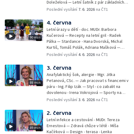
Doleželová — Letní šatník z pár základních
kousků – Luděk Šmehlík, stylista —
Poslední vysílání
7. 6. 2026
na ČT1
Pozvánka na Letní shakespearovské
slavnosti – Jiří Krhut, hudebník — Vaření:
4. června
letní párty s přáteli – Pavla Pavelková —
Letní úrazy u dětí - doc. MUDr. Barbora
Festival v ulicích – Petra Hradilová — Muzejní
Kučerová — Recepty na letní gril - Radek
90 min
noc
Pálka — Stardance - Hana Dvorská, Michal
Kurtiš, Tomáš Polák, Adriana Mašková —
Debbie — Dětský čin roku — Zooterapie -
Poslední vysílání
4. 6. 2026
na ČT1
Ondřej Bláha — Vázání květin - Barbora
Jírová — Patrik Eliáš — Sladké recepty na
3. června
léto - Míša Sedláčková
Anafylaktický šok, alergie - Mgr. Jitka
Petanová, CSc. — Jak pracovat s financemi v
88 min
páru - Ing. Filip Izák — Styl - co zabalit na
dovolenou - Irena Vokrojová — Sporty na
léto - paddleboard — Alžběta Jungrová —
Poslední vysílání
3. 6. 2026
na ČT1
Kulturní pozvánky — Počasí na léto — Hanka
Heřmánková, Zdeněk Žák, Josef Vrána
2. června
Letní infekce a cestování - MUDr. Tereza
Ernestová — Zdravá chůze v létě - Míša
89 min
Kačírková — Design - terasa - Lenka