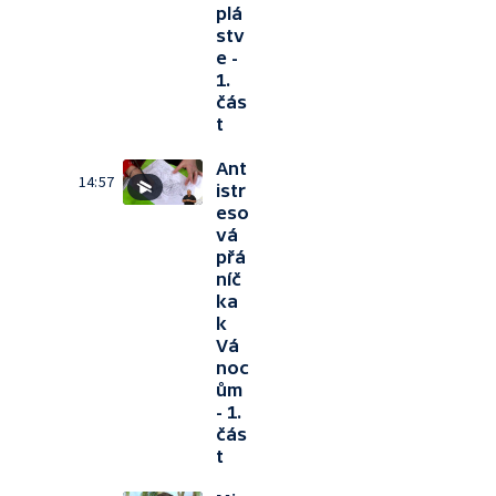
plá
stv
e -
1.
čás
t
Ant
14:57
istr
eso
vá
přá
níč
ka
k
Vá
noc
ům
- 1.
čás
t