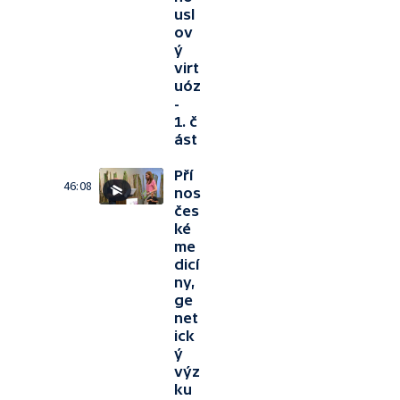
usl
ov
ý
virt
uóz
-
1. č
ást
Pří
46:08
nos
čes
ké
me
dicí
ny,
ge
net
ick
ý
výz
ku