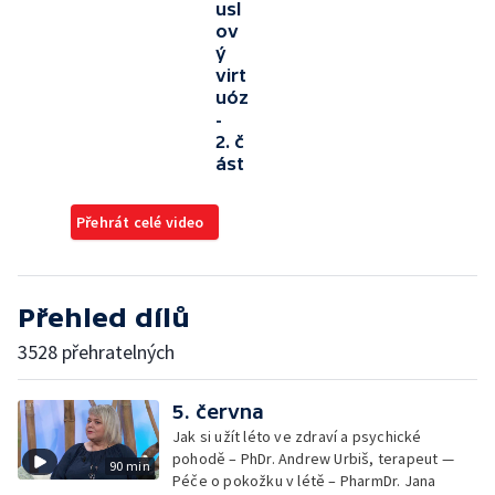
usl
ov
ý
virt
uóz
-
2. č
ást
Přehrát celé video
Přehled dílů
3528 přehratelných
5. června
Jak si užít léto ve zdraví a psychické
pohodě – PhDr. Andrew Urbiš, terapeut —
90 min
Péče o pokožku v létě – PharmDr. Jana