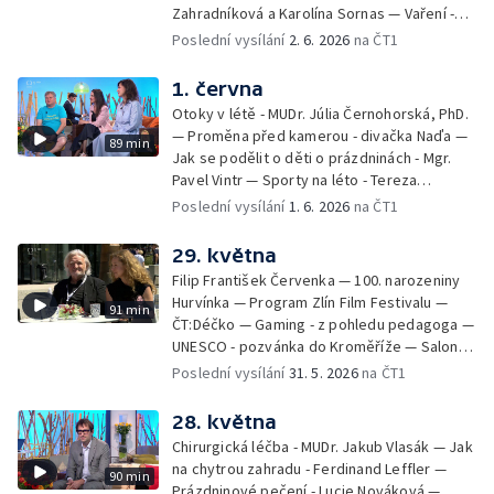
Zahradníková a Karolína Sornas — Vaření -
jahody - Simona Machurová — Letní sporty -
Poslední vysílání
2. 6. 2026
na ČT1
volejbal - Kateřina Valková — Jana Švandová
— Batohy do školy i na prázdniny - Mirka
1. června
Belhová — Pramen - Ivan Ostrochovský
Otoky v létě - MUDr. Júlia Černohorská, PhD.
— Proměna před kamerou - divačka Naďa —
89 min
Jak se podělit o děti o prázdninách - Mgr.
Pavel Vintr — Sporty na léto - Tereza
Michalová — Černé ovce — Změny v
Poslední vysílání
1. 6. 2026
na ČT1
odbavení na letišti - Jiří Hannich — Dovolená
v Českém ráji - Tomáš Jeřábek, Magdalena
29. května
Borová, Eva Váchová
Filip František Červenka — 100. narozeniny
Hurvínka — Program Zlín Film Festivalu —
91 min
ČT:Déčko — Gaming - z pohledu pedagoga —
UNESCO - pozvánka do Kroměříže — Salon
filmových klapek
Poslední vysílání
31. 5. 2026
na ČT1
28. května
Chirurgická léčba - MUDr. Jakub Vlasák — Jak
na chytrou zahradu - Ferdinand Leffler —
90 min
Prázdninové pečení - Lucie Nováková —