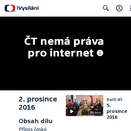
Cl
Search
ČT nemá práva 
pro internet
2. prosince
Další díl
5.
2016
prosince
89 min
2016
Obsah dílu
Přínos české