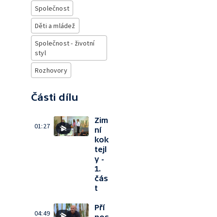
Společnost
Děti a mládež
Společnost - životní
styl
Rozhovory
Části dílu
Zim
01:27
ní
kok
tejl
y -
1.
čás
t
Pří
04:49