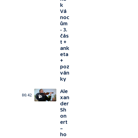
k
Vá
noc
ům
- 3.
čás
t +
ank
eta
+
poz
ván
ky
Ale
86:42
xan
der
Sh
on
ert
–
ho