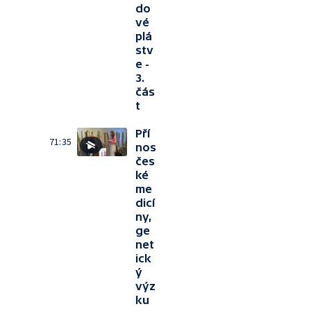
do
vé
plá
stv
e -
3.
čás
t
Pří
71:35
nos
čes
ké
me
dicí
ny,
ge
net
ick
ý
výz
ku