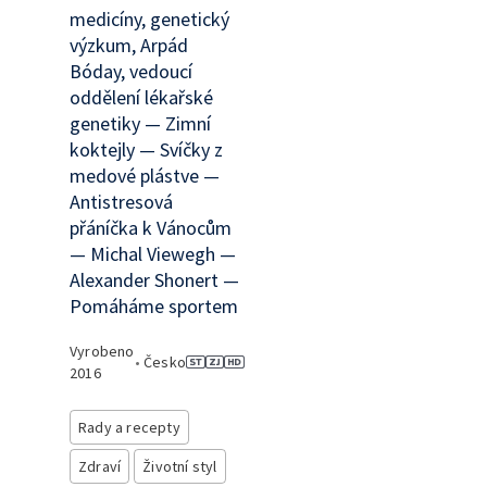
medicíny, genetický
výzkum, Arpád
Bóday, vedoucí
oddělení lékařské
genetiky — Zimní
koktejly — Svíčky z
medové plástve —
Antistresová
přáníčka k Vánocům
— Michal Viewegh —
Alexander Shonert —
Pomáháme sportem
Vyrobeno
•
Česko
2016
Rady a recepty
Zdraví
Životní styl