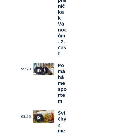
přá
níč
ka
k
Vá
noc
ům
- 2.
čás
t
Po
59:20
má
há
me
spo
rte
m
Sví
63:56
čky
z
me