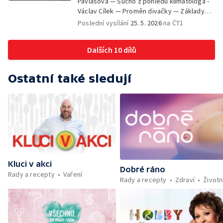
Pavlasová — Sucho z pohledu klimatologa -
Šrailová
Václav Cílek — Proměn divačky — Základy
bezpečnosti dětí na inline bruslích - Petr
Poslední vysílání
25. 5. 2026
na ČT1
Štefan — Zuzana Zlatohlávková —
Zooterapie - praktické využití - Linda
Dalších 10 dílů
Tinková — Pražské jaro - Klára Boudalová,
Marko Ivanović
Ostatní také sledují
Kluci v akci
Dobré ráno
Rady a recepty
Vaření
Rady a recepty
Zdraví
Životn