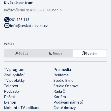
Divácké centrum
každý všední den:
8:00—16:00 hodin
261 136 113
info@ceskatelevize.cz
Vzhled
Světlý
Tmavý
Systém
TV program
Pro média
Živé vysílání
Reklama
TV poplatky
Studio Brno
Teletext
Studio Ostrava
Podcasty
Rada ČT
Počasí
Kariéra
E-shop
Podávání námětů
Mobilní a TV aplikace
Časté dotazy