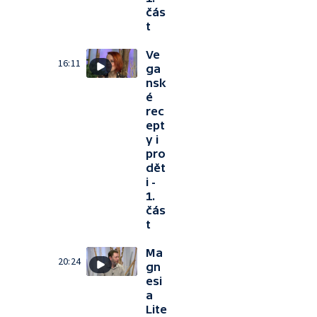
čás
t
Ve
16:11
ga
nsk
é
rec
ept
y i
pro
dět
i -
1.
čás
t
Ma
20:24
gn
esi
a
Lite