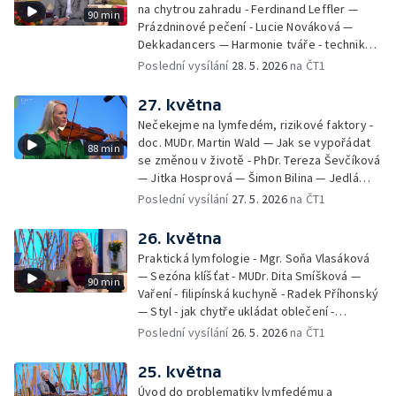
na chytrou zahradu - Ferdinand Leffler —
90 min
Prázdninové pečení - Lucie Nováková —
Dekkadancers — Harmonie tváře - techniky
přírodního omlazení - Martina Kavecká —
Poslední vysílání
28. 5. 2026
na ČT1
Historické ohlédnutí - seriál Kamenný řád -
Petr Bednařík — Počasí s Michalem Žákem
27. května
Nečekejme na lymfedém, rizikové faktory -
doc. MUDr. Martin Wald — Jak se vypořádat
88 min
se změnou v životě - PhDr. Tereza Ševčíková
— Jitka Hosprová — Šimon Bilina — Jedlá
zahrada - Petra Matějková — Kulturní tipy
Poslední vysílání
27. 5. 2026
na ČT1
26. května
Praktická lymfologie - Mgr. Soňa Vlasáková
— Sezóna klíšťat - MUDr. Dita Smíšková —
90 min
Vaření - filipínská kuchyně - Radek Příhonský
— Styl - jak chytře ukládat oblečení -
Veronika Slaninová — Běháme s dětmi - jak
Poslední vysílání
26. 5. 2026
na ČT1
neztratit motivaci - Přemysl Vida a Babeta
Schneiderová — Colours of Ostrava - Filip
25. května
Košťálek a Jan Vojtko — Tajemství křišťálové
Úvod do problematiky lymfedému a