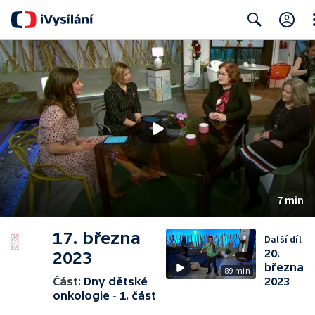
Cl
Search
7 min
17. března
Další díl
20.
2023
března
89 min
Část:
Dny dětské
2023
onkologie - 1. část