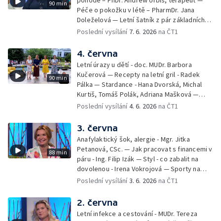
pohodě – PhDr. Andrew Urbiš, terapeut —
90 min
Péče o pokožku v létě – PharmDr. Jana
Doleželová — Letní šatník z pár základních
kousků – Luděk Šmehlík, stylista —
Poslední vysílání
7. 6. 2026
na ČT1
Pozvánka na Letní shakespearovské
slavnosti – Jiří Krhut, hudebník — Vaření:
4. června
letní párty s přáteli – Pavla Pavelková —
Letní úrazy u dětí - doc. MUDr. Barbora
Festival v ulicích – Petra Hradilová — Muzejní
Kučerová — Recepty na letní gril - Radek
90 min
noc
Pálka — Stardance - Hana Dvorská, Michal
Kurtiš, Tomáš Polák, Adriana Mašková —
Debbie — Dětský čin roku — Zooterapie -
Poslední vysílání
4. 6. 2026
na ČT1
Ondřej Bláha — Vázání květin - Barbora
Jírová — Patrik Eliáš — Sladké recepty na
3. června
léto - Míša Sedláčková
Anafylaktický šok, alergie - Mgr. Jitka
Petanová, CSc. — Jak pracovat s financemi v
88 min
páru - Ing. Filip Izák — Styl - co zabalit na
dovolenou - Irena Vokrojová — Sporty na
léto - paddleboard — Alžběta Jungrová —
Poslední vysílání
3. 6. 2026
na ČT1
Kulturní pozvánky — Počasí na léto — Hanka
Heřmánková, Zdeněk Žák, Josef Vrána
2. června
Letní infekce a cestování - MUDr. Tereza