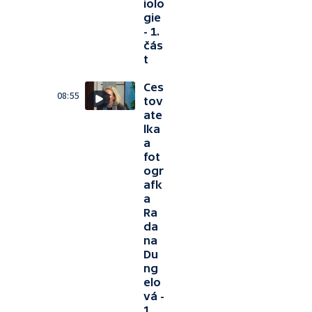
iolo
gie
- 1.
čás
t
Ces
08:55
tov
ate
lka
a
fot
ogr
afk
a
Ra
da
na
Du
ng
elo
vá -
1.